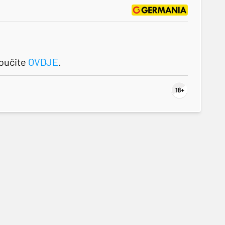
roučite
OVDJE
.