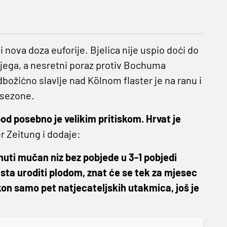
 nova doza euforije. Bjelica nije uspio doći do
njega, a nesretni poraz protiv Bochuma
ožićno slavlje nad Kölnom flaster je na ranu i
o sezone.
d posebno je velikim pritiskom. Hrvat je
er Zeitung i dodaje:
nuti mučan niz bez pobjede u 3-1 pobjedi
sta uroditi plodom, znat će se tek za mjesec
on samo pet natjecateljskih utakmica, još je