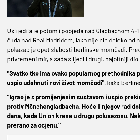
Uslijedila je potom i pobjeda nad Gladbachom 4-1 i
čuda nad Real Madridom, iako nije bio daleko od 
pokazao je opet slabosti berlinske momčadi. Predb
privremeni mir, a sada slijedi i drugi, najbitniji di
"Svatko tko ima ovako popularnog prethodnika po
uspio udahnuti novi život momčadi"
, kaže Berlin
"Igrao je s promijenjenim sustavom i uspio preki
protiv Mönchengladbacha. Hoće li njegov rad doi
dana, kada Union krene u drugu polusezonu. Nak
prerano za ocjenu."