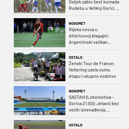
Osijek zabio šest komada
Rudešu u Velikoj Gorici i
gleda Hrvatsku s vrha
ljestvice!
NOGOMET
Rijeka novca u
Atleticovoj blagajni:
Argentinski velikan
doveo Almadu i oborio
rekord lige
OSTALO
Ženski Tour de France:
Vollering uzela osmu
etapu i ukupno vodstvo
NOGOMET
SASTAVI (Lokomotiva -
Gorica 21.00): Jelavić bez
većih iznenađenja,
Carević u vatru gurnuo
klinca
OSTALO