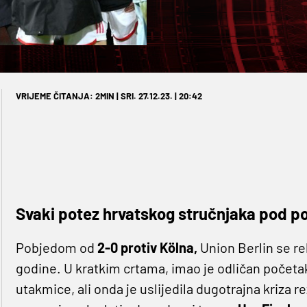
VRIJEME ČITANJA: 2MIN | SRI. 27.12.23. | 20:42
Svaki potez hrvatskog stručnjaka pod po
Pobjedom od
2-0 protiv Kölna,
Union Berlin se r
godine. U kratkim crtama, imao je odličan početa
utakmice, ali onda je uslijedila dugotrajna kriza