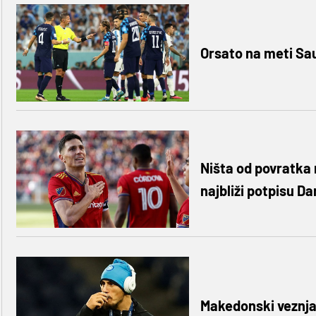
Orsato na meti Sa
Ništa od povratka 
najbliži potpisu D
Makedonski veznjak