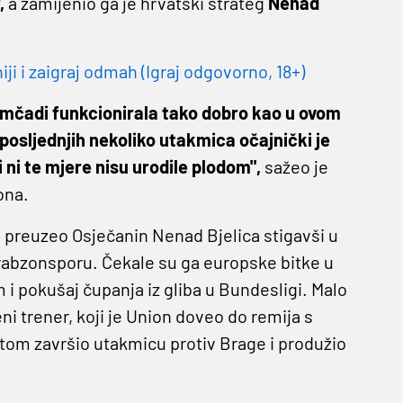
,
a zamijenio ga je hrvatski strateg
Nenad
 i zaigraj odmah (Igraj odgovorno, 18+)
momčadi funkcionirala tako dobro kao u ovom
U posljednjih nekoliko utakmica očajnički je
i ni te mjere nisu urodile plodom",
sažeo je
ona.
 preuzeo Osječanin Nenad Bjelica stigavši u
rabzonsporu. Čekale su ga europske bitke u
i pokušaj čupanja iz gliba u Bundesligi. Malo
i trener, koji je Union doveo do remija s
atom završio utakmicu protiv Brage i produžio