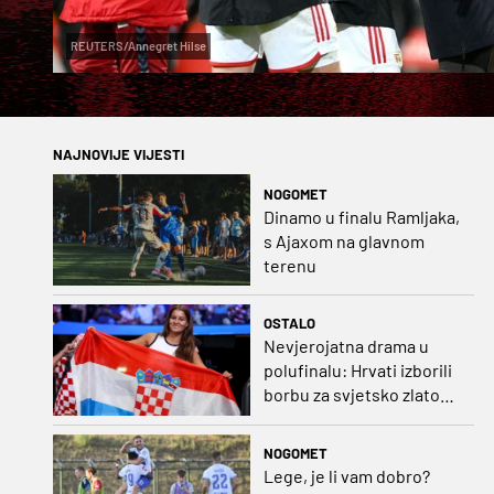
REUTERS/Annegret Hilse
NAJNOVIJE VIJESTI
NOGOMET
Dinamo u finalu Ramljaka,
s Ajaxom na glavnom
terenu
OSTALO
Nevjerojatna drama u
polufinalu: Hrvati izborili
borbu za svjetsko zlato
pred zagrebačkom
publikom
NOGOMET
Lege, je li vam dobro?