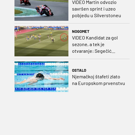
VIDEO Martin odvozio
savršen sprint i uzeo
pobjedu u Silverstoneu
NOGOMET
VIDEO Kandidat za gol
sezone, a tek je
otvaranje: Segečić
bombom probio West
Ham!
OSTALO
Njemačkoj štafeti zlato
na Europskom prvenstvu