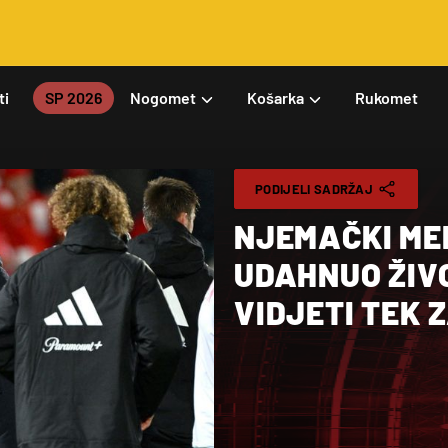
ti
SP 2026
Nogomet
Košarka
Rukomet
PODIJELI SADRŽAJ
NJEMAČKI MED
UDAHNUO ŽIVO
VIDJETI TEK 