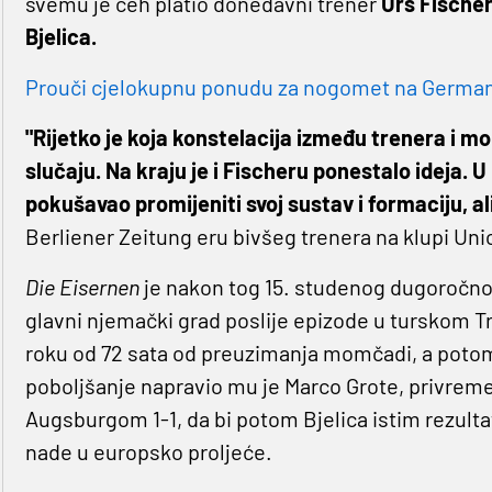
svemu je ceh platio donedavni trener
Urs Fischer
Bjelica.
Prouči cjelokupnu ponudu za nogomet na Germaniji
"Rijetko je koja konstelacija između trenera i 
slučaju. Na kraju je i Fischeru ponestalo ideja. 
pokušavao promijeniti svoj sustav i formaciju, al
Berliener Zeitung eru bivšeg trenera na klupi Uni
Die Eisernen
je nakon tog 15. studenog dugoročno
glavni njemački grad poslije epizode u turskom T
roku od 72 sata od preuzimanja momčadi, a potom 
poboljšanje napravio mu je Marco Grote, privremen
Augsburgom 1-1, da bi potom Bjelica istim rezult
nade u europsko proljeće.