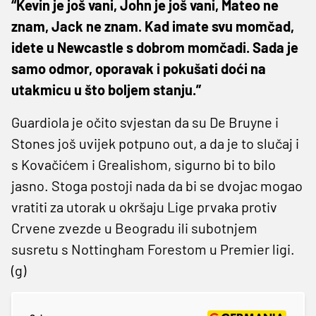
“Kevin je još vani, John je još vani, Mateo ne
znam, Jack ne znam. Kad imate svu momčad,
idete u Newcastle s dobrom momčadi. Sada je
samo odmor, oporavak i pokušati doći na
utakmicu u što boljem stanju.”
Guardiola je očito svjestan da su De Bruyne i
Stones još uvijek potpuno out, a da je to slučaj i
s Kovačićem i Grealishom, sigurno bi to bilo
jasno. Stoga postoji nada da bi se dvojac mogao
vratiti za utorak u okršaju Lige prvaka protiv
Crvene zvezde u Beogradu ili subotnjem
susretu s Nottingham Forestom u Premier ligi.
(g)