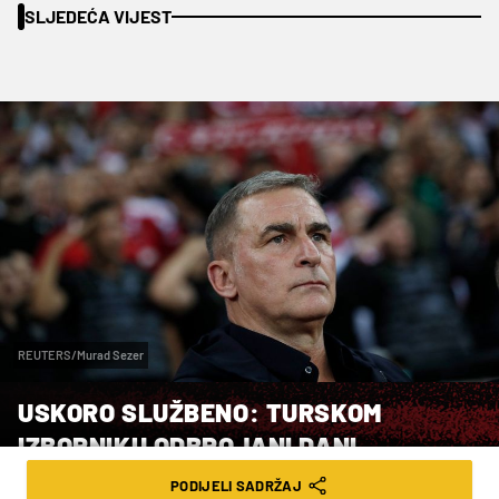
SLJEDEĆA VIJEST
REUTERS/Murad Sezer
USKORO SLUŽBENO: TURSKOM
IZBORNIKU ODBROJANI DANI
PODIJELI SADRŽAJ