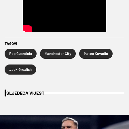
TAGOVI
Pep Guardiola
Manchester City
Mateo Kovačić
Jack Grealish
SLJEDEĆA VIJEST