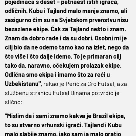
pojedinaca s deset – petnaest istih igrača,
odličnih. Kubu i Tajland malo manje znamo, ali
zasigurno čim su na Svjetskom prvenstvu nisu
bezazlene ekipe. Čak za Tajland nešto i znam.
Znam da dobro rade i da su dobri. Osobni mi je
cilj bio da ne odemo tamo kao na izlet, nego da
što više i što dalje idemo. To je primaran cilj
tako da, naravno, očekujem prolazak ekipe.
Odlična smo ekipa i imamo što za reći u
Uzbekistanu"
, rekao je Perić za Cro Futsal, a za
službenu stranicu Futsal Dinama potvrdio je
slično:
"Mislim da i sami znamo kakva je Brazil ekipa,
to su stvarno vrhunski igrači. Tajland i Kubu
malo slabije znamo, iako sam ja malo pratio