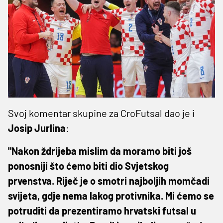
Svoj komentar skupine za CroFutsal dao je i
Josip Jurlina
:
"Nakon ždrijeba mislim da moramo biti još
ponosniji što ćemo biti dio Svjetskog
prvenstva. Riječ je o smotri najboljih momčadi
svijeta, gdje nema lakog protivnika. Mi ćemo se
potruditi da prezentiramo hrvatski futsal u