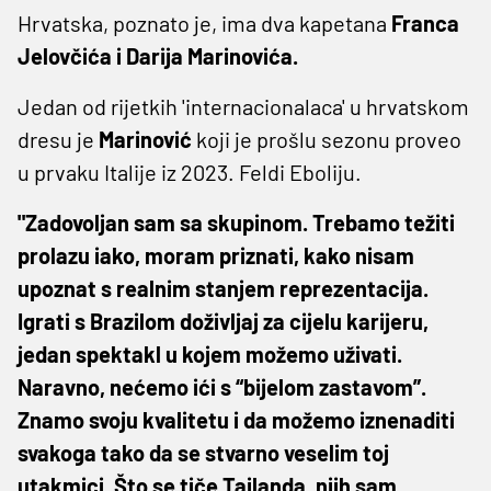
Hrvatska, poznato je, ima dva kapetana
Franca
Jelovčića i Darija Marinovića.
Jedan od rijetkih 'internacionalaca' u hrvatskom
dresu je
Marinović
koji je prošlu sezonu proveo
u prvaku Italije iz 2023. Feldi Eboliju.
"Zadovoljan sam sa skupinom. Trebamo težiti
prolazu iako, moram priznati, kako nisam
upoznat s realnim stanjem reprezentacija.
Igrati s Brazilom doživljaj za cijelu karijeru,
jedan spektakl u kojem možemo uživati.
Naravno, nećemo ići s “bijelom zastavom”.
Znamo svoju kvalitetu i da možemo iznenaditi
svakoga tako da se stvarno veselim toj
utakmici. Što se tiče Tajlanda, njih sam