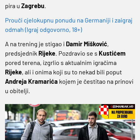
pira u
Zagrebu
.
Prouči cjelokupnu ponudu na Germaniji i zaigraj
odmah (Igraj odgovorno, 18+)
A na trening je stigao i
Damir
Mišković
,
predsjednik
Rijeke
. Pozdravio se s
Kustićem
pored terena, izgrlio s aktualnim igračima
Rijeke
, ali i onima koji su to nekad bili poput
Andreja
Kramarića
kojem je čestitao na prinovi
u obitelji.