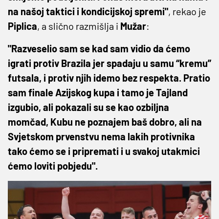
na našoj taktici i kondicijskoj spremi"
, rekao je
Piplica
, a slično razmišlja i
Mužar
:
"Razveselio sam se kad sam vidio da ćemo
igrati protiv Brazila jer spadaju u samu “kremu”
futsala, i protiv njih idemo bez respekta. Pratio
sam finale Azijskog kupa i tamo je Tajland
izgubio, ali pokazali su se kao ozbiljna
momčad, Kubu ne poznajem baš dobro, ali na
Svjetskom prvenstvu nema lakih protivnika
tako ćemo se i pripremati i u svakoj utakmici
ćemo loviti pobjedu".