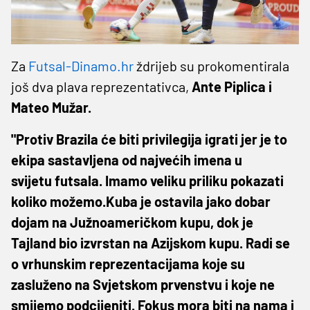
Za
Futsal-Dinamo.hr
ždrijeb su prokomentirala
još dva plava reprezentativca,
Ante Piplica i
Mateo Mužar.
"Protiv Brazila će biti privilegija igrati jer je to
ekipa sastavljena od najvećih imena u
svijetu futsala. Imamo veliku priliku pokazati
koliko možemo.Kuba je ostavila jako dobar
dojam na Južnoameričkom kupu, dok je
Tajland bio izvrstan na Azijskom kupu. Radi se
o vrhunskim reprezentacijama koje su
zasluženo na Svjetskom prvenstvu i koje ne
smijemo podcijeniti. Fokus mora biti na nama i