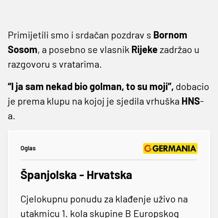
Primijetili smo i srdačan pozdrav s
Bornom
Sosom
, a posebno se vlasnik
Rijeke
zadržao u
razgovoru s vratarima.
“I ja sam nekad bio golman, to su moji”,
dobacio
je prema klupu na kojoj je sjedila vrhuška
HNS
-
a.
Oglas
Španjolska - Hrvatska
Cjelokupnu ponudu za klađenje uživo na
utakmicu 1. kola skupine B Europskog