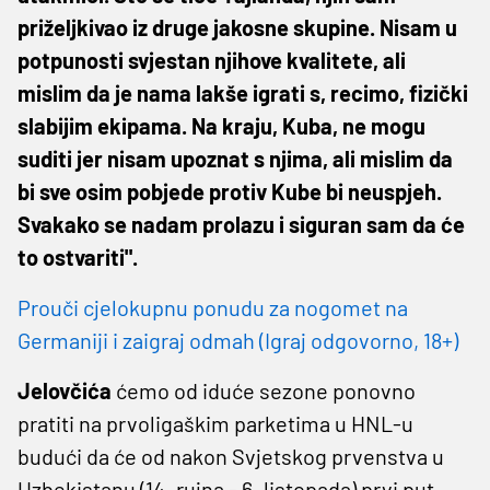
priželjkivao iz druge jakosne skupine. Nisam u
potpunosti svjestan njihove kvalitete, ali
mislim da je nama lakše igrati s, recimo, fizički
slabijim ekipama. Na kraju, Kuba, ne mogu
suditi jer nisam upoznat s njima, ali mislim da
bi sve osim pobjede protiv Kube bi neuspjeh.
Svakako se nadam prolazu i siguran sam da će
to ostvariti".
Prouči cjelokupnu ponudu za nogomet na
Germaniji i zaigraj odmah (Igraj odgovorno, 18+)
Jelovčića
ćemo od iduće sezone ponovno
pratiti na prvoligaškim parketima u HNL-u
budući da će od nakon Svjetskog prvenstva u
Uzbekistanu (14. rujna - 6. listopada) prvi put