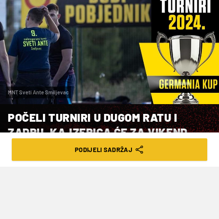
MNT Sveti Ante Smiljevac
POČELI TURNIRI U DUGOM RATU I
ZADRU, KAJZERICA ĆE ZA VIKEND
'IZGORJETI'
PODIJELI SADRŽAJ
VRIJEME ČITANJA: 4MIN | SRI. 29.05.24. | 18:20