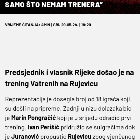
SAMO ŠTO NEMAM TRENERA”
VRIJEME ČITANJA: 4MIN | SRI. 29.05.24. | 18:20
Predsjednik i vlasnik Rijeke došao je na
trening Vatrenih na Rujevicu
Reprezentacija je dosegla broj od 18 igrača koji
su došli na pripreme. Zadnji u nizu dolazaka bio
je
Marin
Pongračić
koji je u srijedu odradio prvi
trening.
Ivan
Perišić
pridružio se suigračima dok
je
Juranović
propustio
Rujevicu
zbog vjenčanog