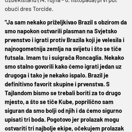
obući dres Torcide.
"Ja sam nekako priželjkivao Brazil s obzirom da
smo napokon ostvarili plasman na Svjetsko
prvenstvo i igrati protiv Brazila koji je velesila i
najnogometnija zemlja na svijetu i što se tiče
futsala. Imam tu i suigrača Roncaglia. Nekako
smo stalno govorili kako ćemo igrati jedan uz
drugoga i tako je nekako ispalo. Brazil je
definitivno favorit skupine i prvenstva. S
Tajlandom bismo se trebali boriti za to drugo
mjesto, a što se tiče Kube, poprilično sam
siguran da smo bolji od njih i da ćemo sigurno
upisati tri boda. Pogotovo jer prolazak mogu
ostvariti tri najbolje ekipe, očekujem prolazak