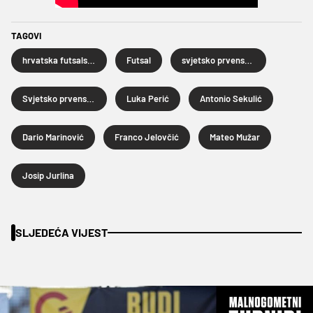
TAGOVI
hrvatska futsalska reprezentacija
Futsal
svjetsko prvenstvo u futsalu
Svjetsko prvenstvo u futsalu 2024
Luka Perić
Antonio Sekulić
Dario Marinović
Franco Jelovčić
Mateo Mužar
Josip Jurlina
SLJEDEĆA VIJEST