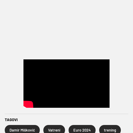
TAGOVI
Damir Mišković
Vatreni
Euro 2024
trening