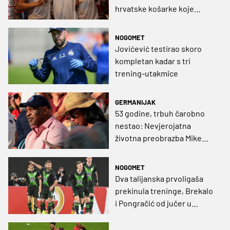
hrvatske košarke koje
toliko čekamo?
NOGOMET
Jovićević testirao skoro
kompletan kadar s tri
trening-utakmice
GERMANIJAK
53 godine, trbuh čarobno
nestao: Nevjerojatna
životna preobrazba Mike
Tysona (FOTO)
NOGOMET
Dva talijanska prvoligaša
prekinula treninge, Brekalo
i Pongračić od jučer u
pogonu