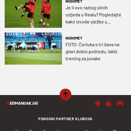
NOGOMET
Je li ovo razlog silnih
ozljeda u Realu? Pogledajte
kako izvode vježbe u
teretani (VIDEO)
NOGOMET
FOTO: Ćorluka s tri šava na
glavi dobio poštedu, lakši
trening za junake
PONOSNI PARTNER KLUBOVA