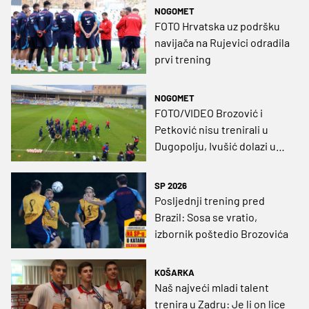
NOGOMET
FOTO Hrvatska uz podršku
navijača na Rujevici odradila
prvi trening
NOGOMET
FOTO/VIDEO Brozović i
Petković nisu trenirali u
Dugopolju, Ivušić dolazi u
srijedu
SP 2026
Posljednji trening pred
Brazil: Sosa se vratio,
izbornik poštedio Brozovića
KOŠARKA
Naš najveći mladi talent
trenira u Zadru: Je li on lice