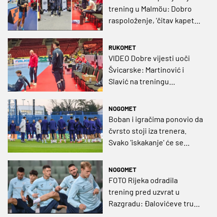
trening u Malmöu: Dobro
raspoloženje, 'čitav kapetan'
i domaći hitovi
RUKOMET
VIDEO Dobre vijesti uoči
Švicarske: Martinović i
Slavić na treningu
reprezentacije
NOGOMET
Boban i igračima ponovio da
čvrsto stoji iza trenera.
Svako 'iskakanje' će se
kažnjavati!
NOGOMET
FOTO Rijeka odradila
trening pred uzvrat u
Razgradu: Đalovićeve trupe
žele pokazati da znaju i