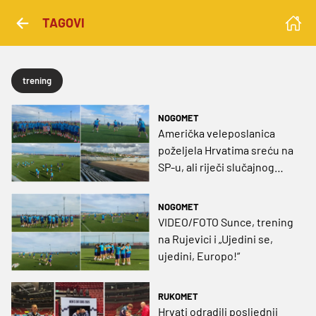
TAGOVI
trening
NOGOMET
Američka veleposlanica
poželjela Hrvatima sreću na
SP-u, ali riječi slučajnog
prolaznika su hit: "Samo
Luka! Naprijed Hrvatska!"
NOGOMET
VIDEO/FOTO Sunce, trening
na Rujevici i „Ujedini se,
ujedini, Europo!“
RUKOMET
Hrvati odradili posljednji