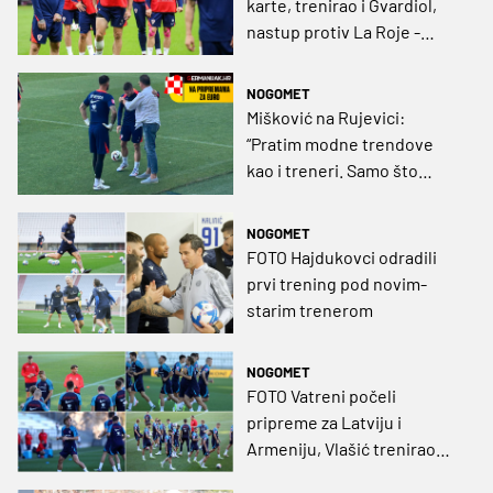
karte, trenirao i Gvardiol,
nastup protiv La Roje -
neupitan
NOGOMET
Mišković na Rujevici:
“Pratim modne trendove
kao i treneri. Samo što
nemam trenera”
NOGOMET
FOTO Hajdukovci odradili
prvi trening pod novim-
starim trenerom
NOGOMET
FOTO Vatreni počeli
pripreme za Latviju i
Armeniju, Vlašić trenirao
odvojeno