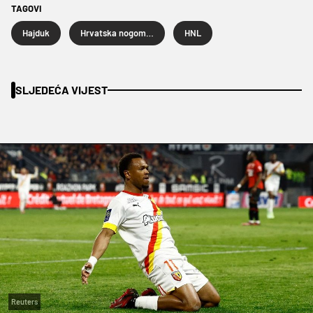
TAGOVI
Hajduk
Hrvatska nogometna liga
HNL
SLJEDEĆA VIJEST
Reuters