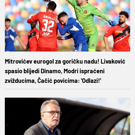
Mitrovićev eurogol za goričku nadu! Livaković
spasio blijedi Dinamo, Modri ispraćeni
zvižducima, Čačić povicima: 'Odlazi!'