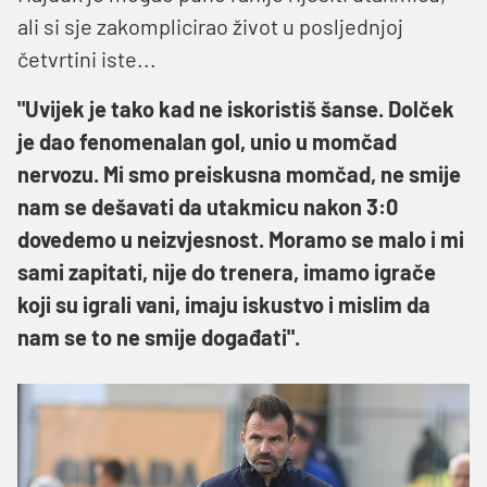
ali si sje zakomplicirao život u posljednjoj
četvrtini iste...
"Uvijek je tako kad ne iskoristiš šanse. Dolček
je dao fenomenalan gol, unio u momčad
nervozu. Mi smo preiskusna momčad, ne smije
nam se dešavati da utakmicu nakon 3:0
dovedemo u neizvjesnost. Moramo se malo i mi
sami zapitati, nije do trenera, imamo igrače
koji su igrali vani, imaju iskustvo i mislim da
nam se to ne smije događati".