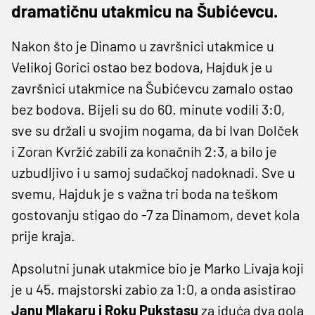
dramatičnu utakmicu na Šubićevcu.
Nakon što je Dinamo u završnici utakmice u
Velikoj Gorici ostao bez bodova, Hajduk je u
završnici utakmice na Šubićevcu zamalo ostao
bez bodova. Bijeli su do 60. minute vodili 3:0,
sve su držali u svojim nogama, da bi Ivan Dolček
i Zoran Kvržić zabili za konačnih 2:3, a bilo je
uzbudljivo i u samoj sudačkoj nadoknadi. Sve u
svemu, Hajduk je s važna tri boda na teškom
gostovanju stigao do -7 za Dinamom, devet kola
prije kraja.
Apsolutni junak utakmice bio je Marko Livaja koji
je u 45. majstorski zabio za 1:0, a onda asistirao
Janu Mlakaru i Roku Pukstasu
za iduća dva gola