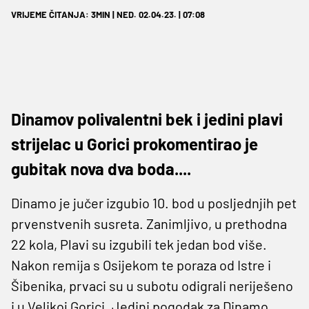
VRIJEME ČITANJA: 3MIN | NED. 02.04.23. | 07:08
Dinamov polivalentni bek i jedini plavi
strijelac u Gorici prokomentirao je
gubitak nova dva boda....
Dinamo je jučer izgubio 10. bod u posljednjih pet
prvenstvenih susreta. Zanimljivo, u prethodna
22 kola, Plavi su izgubili tek jedan bod više.
Nakon remija s Osijekom te poraza od Istre i
Šibenika, prvaci su u subotu odigrali neriješeno
i u Velikoj Gorici. Jedini pogodak za Dinamo