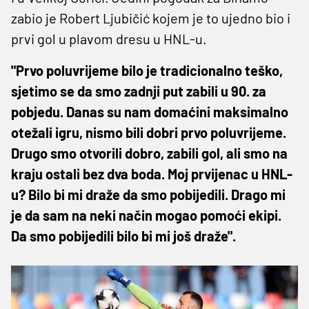
zabio je Robert Ljubičić kojem je to ujedno bio i
prvi gol u plavom dresu u HNL-u.
"Prvo poluvrijeme bilo je tradicionalno teško,
sjetimo se da smo zadnji put zabili u 90. za
pobjedu. Danas su nam domaćini maksimalno
otežali igru, nismo bili dobri prvo poluvrijeme.
Drugo smo otvorili dobro, zabili gol, ali smo na
kraju ostali bez dva boda. Moj prvijenac u HNL-
u? Bilo bi mi draže da smo pobijedili. Drago mi
je da sam na neki način mogao pomoći ekipi.
Da smo pobijedili bilo bi mi još draže".