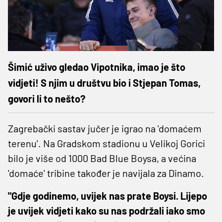
Šimić uživo gledao Vipotnika, imao je što
vidjeti! S njim u društvu bio i Stjepan Tomas,
govori li to nešto?
Zagrebački sastav jučer je igrao na 'domaćem
terenu'. Na Gradskom stadionu u Velikoj Gorici
bilo je više od 1000 Bad Blue Boysa, a većina
'domaće' tribine također je navijala za Dinamo.
"Gdje godinemo, uvijek nas prate Boysi. Lijepo
je uvijek vidjeti kako su nas podržali iako smo