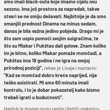
smo imali black-oute koje imamo cijelu ovu
sezonu. Ima još prostora za napredak, takve
stvari se ne smiju dešavati. Najbitnije je da smo
smanjili prednost Dinama na minus sedam,
danas je bila važna jedino pobjeda. Drago mi je
što sam uspio pomoći svojim suigračima, te
što su Mlakar i Pukštas dali golove. Znam koliko
im je bitno, koliko Mlakar pomaže momčadi, a
Pukštas ima 18 godina i ne igra na svojoj
prirodnoj poziciji",
rekao je Livaja i nastavio:
"Kad se momčad dobro kreće naprijed, nije
teško asistirati. Mi smo 60 minuta imali
kontrolu, i to je dobar pokazatelj kako bismo
trebali igrati u budućnosti".
Hajduk je mogao puno ranije riješiti utakmicu,