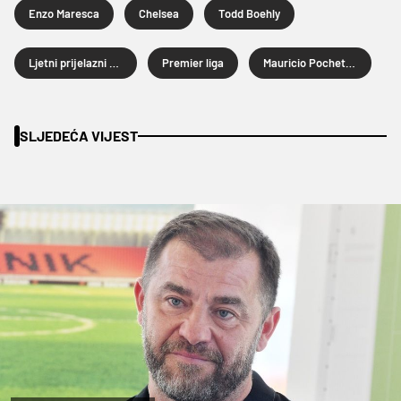
Enzo Maresca
Chelsea
Todd Boehly
Ljetni prijelazni rok 2024.
Premier liga
Mauricio Pochettino
SLJEDEĆA VIJEST