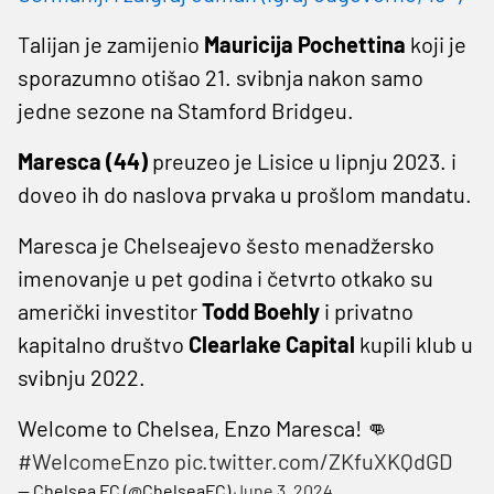
Talijan je zamijenio
Mauricija Pochettina
koji je
sporazumno otišao 21. svibnja nakon samo
jedne sezone na Stamford Bridgeu.
Maresca (44)
preuzeo je Lisice u lipnju 2023. i
doveo ih do naslova prvaka u prošlom mandatu.
Maresca je Chelseajevo šesto menadžersko
imenovanje u pet godina i četvrto otkako su
američki investitor
Todd Boehly
i privatno
kapitalno društvo
Clearlake Capital
kupili klub u
svibnju 2022.
Welcome to Chelsea, Enzo Maresca! 👊
#WelcomeEnzo
pic.twitter.com/ZKfuXKQdGD
— Chelsea FC (@ChelseaFC)
June 3, 2024