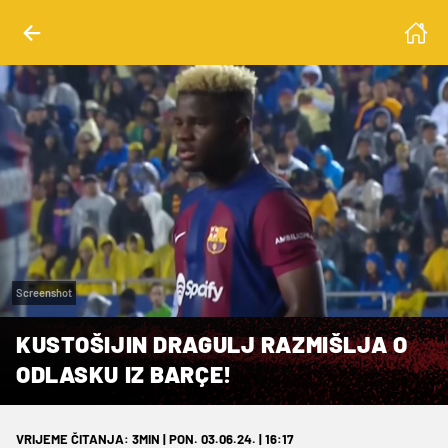
Screenshot
KUSTOŠIJIN DRAGULJ RAZMIŠLJA O
ODLASKU IZ BARÇE!
VRIJEME ČITANJA: 3MIN | PON. 03.06.24. | 16:17