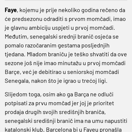
Faye
, kojemu je prije nekoliko godina rečeno da
će predsezonu odraditi s prvom momčadi, imao
je glavnu ambiciju uspjeti u prvoj momčadi.
Međutim, senegalski srednji branič osjeća se
pomalo razočaranim gestama posljednjih
tjedana. Mladom braniču je teško shvatiti da ove
sezone još nije imao minutažu u prvoj momčadi
Barçe, već je debitirao u seniorskoj momčadi
Senegala, nakon što je igrao u trećoj ligi.
Slijedom toga, osim ako ga Barça ne odluči
potpisati za prvu momčad jer joj je prioritet
prodaja drugih svojih središnjih braniča,
senegalski središnji branič ima na umu napustiti
katalonski klub. Barcelona bi u Fayeu pronašla