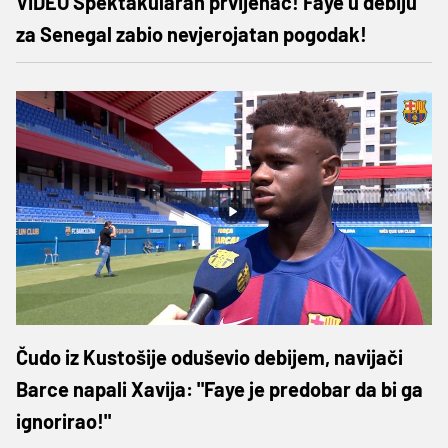
VIDEO Spektakularan prvijenac! Faye u debiju
za Senegal zabio nevjerojatan pogodak!
Čudo iz Kustošije oduševio debijem, navijači
Barce napali Xavija: "Faye je predobar da bi ga
ignorirao!"