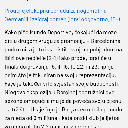
Prouči cjelokupnu ponudu za nogomet na
Germaniji i zaigraj odmah (Igraj odgovorno, 18+)
Kako piše Mundo Deportivo, čekajući da može
biti u drugom krugu za promociju – Barcelonina
podružnica je to iskoristila svojom pobjedom na
Ibizi ove nedjelje (2-1) i ako prođe, igrat će u
finalu doigravanja 15. ili 16. te 22. ili 23. ,ipnja -
osim što je fokusiran na svoju reprezentaciju,
Faye je također vrlo svjestan svoje budućnosti.
Njegova eksplozija u Barçinoj podružnici ove
sezone omogućila mu je da poveća svoju cijenu
na tržištu. U siječnju je Barça već odbila ponudu
za njega od 9 milijuna - katalonski klub je ljetos
za njega platio 2,2 milijuna zagrebačkoj