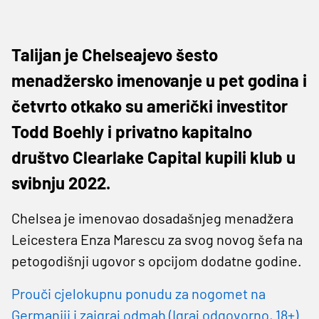
Talijan je Chelseajevo šesto
menadžersko imenovanje u pet godina i
četvrto otkako su američki investitor
Todd Boehly i privatno kapitalno
društvo Clearlake Capital kupili klub u
svibnju 2022.
Chelsea je imenovao dosadašnjeg menadžera
Leicestera Enza Marescu za svog novog šefa na
petogodišnji ugovor s opcijom dodatne godine.
Prouči cjelokupnu ponudu za nogomet na
Germaniji i zaigraj odmah (Igraj odgovorno, 18+)