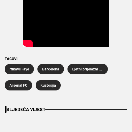
TAGOVI
Mikayil Faye
Barcelona
Ljetni prijelazni rok 2024.
Arsenal FC
Kustošija
SLJEDEĆA VIJEST