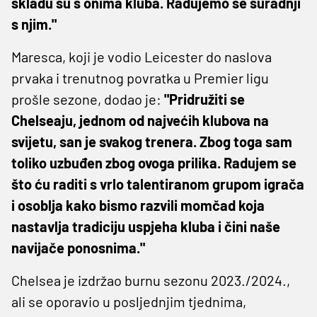
skladu su s onima kluba. Radujemo se suradnji
s njim."
Maresca, koji je vodio Leicester do naslova
prvaka i trenutnog povratka u Premier ligu
prošle sezone, dodao je:
"Pridružiti se
Chelseaju, jednom od najvećih klubova na
svijetu, san je svakog trenera. Zbog toga sam
toliko uzbuđen zbog ovoga prilika. Radujem se
što ću raditi s vrlo talentiranom grupom igrača
i osoblja kako bismo razvili momčad koja
nastavlja tradiciju uspjeha kluba i čini naše
navijače ponosnima."
Chelsea je izdržao burnu sezonu 2023./2024.,
ali se oporavio u posljednjim tjednima,