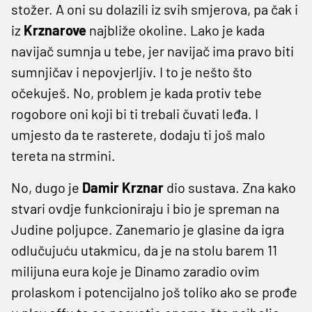
stožer. A oni su dolazili iz svih smjerova, pa čak i
iz
Krznarove
najbliže okoline. Lako je kada
navijač sumnja u tebe, jer navijač ima pravo biti
sumnjičav i nepovjerljiv. I to je nešto što
očekuješ. No, problem je kada protiv tebe
rogobore oni koji bi ti trebali čuvati leđa. I
umjesto da te rasterete, dodaju ti još malo
tereta na strmini.
No, dugo je
Damir Krznar
dio sustava. Zna kako
stvari ovdje funkcioniraju i bio je spreman na
Judine poljupce. Zanemario je glasine da igra
odlučujuću utakmicu, da je na stolu barem 11
milijuna eura koje je Dinamo zaradio ovim
prolaskom i potencijalno još toliko ako se prođe