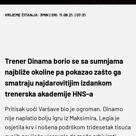
VRIJEME ČITANJA: 3MIN | SRI. 11.08.21. | 07:31
Trener Dinama borio se sa sumnjama
najbliže okoline pa pokazao zašto ga
smatraju najdarovitijim izdankom
trenerska akademije HNS-a
Pritisak uoči Varšave bio je ogroman. Dinamo
nije naplatio bolju igru iz Maksimira, Legia je
osjetila krv i nošena podrškom tridesetak tisuća
svojih navijača vjerovala da može arhivirati