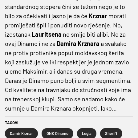
standardnog stopera čini se težom nego je to
bilo za očekivati i jasno je da će
Krznar
morati
promiješati špil i ponuditi novo rješenje. No,
izostanak
Lauritsena
ne smije biti alibi. Ne za
ovaj Dinamo i ne za
Damira Krznara
a svakako
ne protiv protivnika poput moldavskog šerifa
koji zaslužuje veliki respekt jer je jednom zavio
u crno Maksimir, ali danas su druga vremena.
Danas je Dinamo puno bolji u svim segmentima.
Od kvalitete na travnjaku do stručnosti koje ima
na trenerskoj klupi. Samo se nadamo kako će
sumnje u Damira Krznara okopnjeti. Iako…
TAGOVI
Damir Krznar
GNK Dinamo
Legia
Sheriff