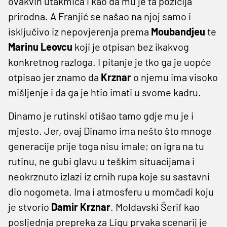
ovakvih utakmica i kao da mu je ta pozicija
prirodna. A Franjić se našao na njoj samo i
isključivo iz nepovjerenja prema
Moubandjeu
te
Marinu Leovcu
koji je otpisan bez ikakvog
konkretnog razloga. I pitanje je tko ga je uopće
otpisao jer znamo da
Krznar
o njemu ima visoko
mišljenje i da ga je htio imati u svome kadru.
Dinamo je rutinski otišao tamo gdje mu je i
mjesto. Jer, ovaj Dinamo ima nešto što mnoge
generacije prije toga nisu imale; on igra na tu
rutinu, ne gubi glavu u teškim situacijama i
neokrznuto izlazi iz crnih rupa koje su sastavni
dio nogometa. Ima i atmosferu u momčadi koju
je stvorio
Damir
Krznar
. Moldavski Šerif kao
posljednja prepreka za Ligu prvaka scenarij je