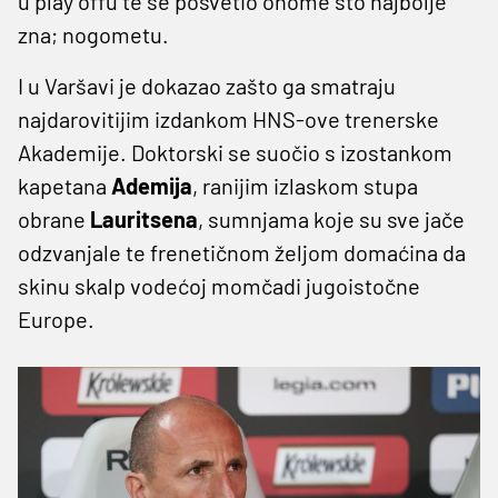
u play offu te se posvetio onome što najbolje
zna; nogometu.
I u Varšavi je dokazao zašto ga smatraju
najdarovitijim izdankom HNS-ove trenerske
Akademije. Doktorski se suočio s izostankom
kapetana
Ademija
, ranijim izlaskom stupa
obrane
Lauritsena
, sumnjama koje su sve jače
odzvanjale te frenetičnom željom domaćina da
skinu skalp vodećoj momčadi jugoistočne
Europe.