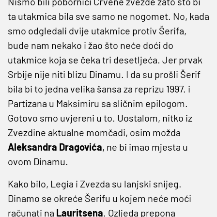
Nismo bili pobornici Crvene zvezde zato što bi
ta utakmica bila sve samo ne nogomet. No, kada
smo odgledali dvije utakmice protiv Šerifa,
bude nam nekako i žao što neće doći do
utakmice koja se čeka tri desetljeća. Jer prvak
Srbije nije niti blizu Dinamu. I da su prošli Šerif
bila bi to jedna velika šansa za reprizu 1997. i
Partizana u Maksimiru sa sličnim epilogom.
Gotovo smo uvjereni u to. Uostalom, nitko iz
Zvezdine aktualne momčadi, osim možda
Aleksandra Dragovića
, ne bi imao mjesta u
ovom Dinamu.
Kako bilo, Legia i Zvezda su lanjski snijeg.
Dinamo se okreće Šerifu u kojem neće moći
računati na
Lauritsena
. Ozljeda prepona