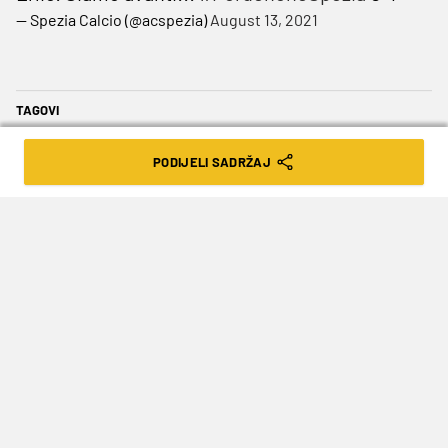
— Spezia Calcio (@acspezia)
August 13, 2021
TAGOVI
Martin Erlić
PODIJELI SADRŽAJ
SLJEDEĆA VIJEST