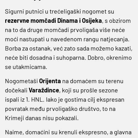
Sigurni putnici u trećeligaški nogomet su
rezervne momčadi Dinama i Osijeka
, s obzirom
na to da druge momčadi prvoligaša više neće
moći nastupati u navedenom rangu natjecanja.
Borba za ostanak, već zato sada možemo kazati,
neće biti dosadna i suhoparna. Dobro, okrenimo
se utakmicama.
Nogometaši
Orijenta
na domaćem su terenu
dočekali
Varaždince
, koji su prošle sezone
ispali iz 1. HNL. Iako je gostima cilj ekspresan
povratak među prvoligaško društvo, to na
Krimeji danas nisu pokazali.
Naime, domaćini su krenuli ekspresno, a glavna