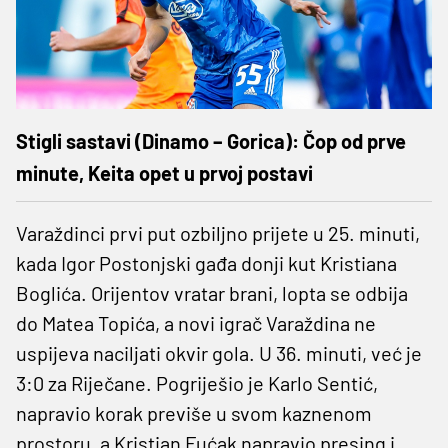
Stigli sastavi (Dinamo – Gorica): Čop od prve
minute, Keita opet u prvoj postavi
Varaždinci prvi put ozbiljno prijete u 25. minuti,
kada Igor Postonjski gađa donji kut Kristiana
Boglića. Orijentov vratar brani, lopta se odbija
do Matea Topića, a novi igrač Varaždina ne
uspijeva naciljati okvir gola. U 36. minuti, već je
3:0 za Riječane. Pogriješio je Karlo Sentić,
napravio korak previše u svom kaznenom
prostoru, a Kristian Fućak napravio presing i