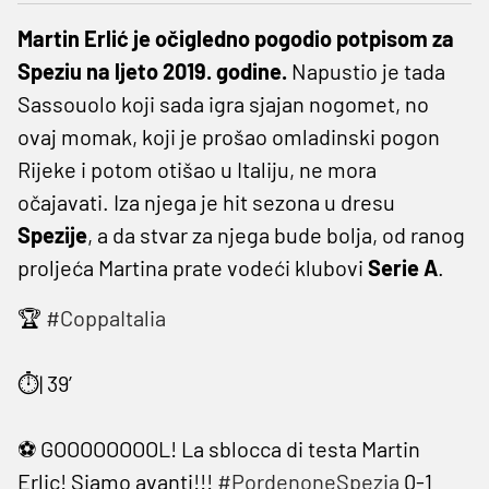
Martin Erlić je očigledno pogodio potpisom za
Speziu na ljeto 2019. godine.
Napustio je tada
Sassouolo koji sada igra sjajan nogomet, no
ovaj momak, koji je prošao omladinski pogon
Rijeke i potom otišao u Italiju, ne mora
očajavati. Iza njega je hit sezona u dresu
Spezije
, a da stvar za njega bude bolja, od ranog
proljeća Martina prate vodeći klubovi
Serie A
.
🏆
#CoppaItalia
⏱| 39’
⚽️ GOOOOOOOOL! La sblocca di testa Martin
Erlic! Siamo avanti!!!
#PordenoneSpezia
0-1