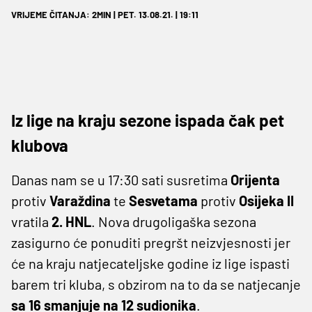
VRIJEME ČITANJA: 2MIN | PET. 13.08.21. | 19:11
Iz lige na kraju sezone ispada čak pet
klubova
Danas nam se u 17:30 sati susretima
Orijenta
protiv
Varaždina
te
Sesvetama
protiv
Osijeka II
vratila
2. HNL
. Nova drugoligaška sezona
zasigurno će ponuditi pregršt neizvjesnosti jer
će na kraju natjecateljske godine iz lige ispasti
barem tri kluba, s obzirom na to da se natjecanje
sa 16 smanjuje na 12 sudionika
.