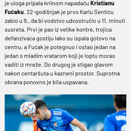
je uloga pripala krilnom napadaču
Kristianu
Fućaku
. 22-godišnjak je prvo Karlu Sentiću
zabio u 9., da bi vodstvo udvostručio u 11. minuti
susreta. Prvi je pao iz velike kontre, trojica
defanzivaca gostiju lako su ispala gotovo na
centru, a Fućak je potegnuo i ostao jedan na
jedan s mladim vratarom koji je loptu morao
vaditi iz mreže. Do drugog je stigao glavom
nakon centaršuta u kazneni prostor. Suprotna
obrana ponovno je bila uspavana.