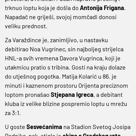
trknuo loptu koja je došla do
Antonija Frigana
.
Napadač ne griješi, svojoj momčadi donosi
veliku prednost.
Za Varaždince je, zanimljivo, u nastavku
debitirao Noa Vugrinec, sin najboljeg strijelca
HNL-a svih vremena Davora Vugrinca, koji je
utakmicu pratio s tribina. Gosti na kraju dolaze
do utješnog pogotka. Matija Kolarić u 86. je
minuti i kaznenom prostoru Orijenta preciznom
loptom pronašao
Stjepana Igreca
, a debitant
kluba iz velike blizine pospremio loptu u mrežu
za 3:1.
U goste
Sesvećanima
na Stadion Svetog Josipa
Radnika, pak, stigla je
ekipa s Gradskog vrta
.