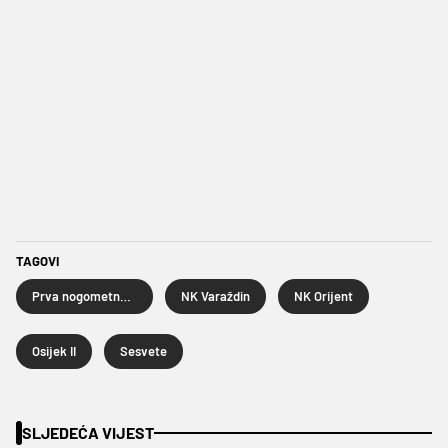
TAGOVI
Prva nogometna liga
NK Varaždin
NK Orijent
Osijek II
Sesvete
SLJEDEĆA VIJEST