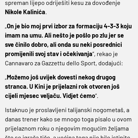
spreman lijepo odriješiti kesu za dovođenje
Nikole Kalinića
.
„
On je bio moj prvi izbor za formaciju 4-3-3 koju
imam na umu. Ali nešto je pošlo po zlu jer se
sve činilo dobro, ali onda su neki posrednici
promijenili svoj stav i očekivanja
“, rekao je
Cannavaro za Gazzettu dello Sport, dodajući:
„
Možemo još uvijek dovesti nekog drugog
stranca. U Kini je prijelazni rok otvoren još
cijeli mjesec veljaču. Vidjet ćemo
“.
Istaknuo je proslavljeni talijanski nogometaš, a
danas trener kako se mnogo toga pisalo u ovom
prijelaznom roku o njegovim mogućim željama
što se igrača tiče, a većina toga nije bilo istinito.