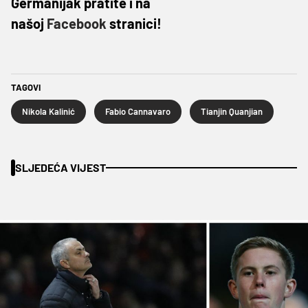
Germanijak pratite i na
našoj
Facebook
stranici!
TAGOVI
Nikola Kalinić
Fabio Cannavaro
Tianjin Quanjian
SLJEDEĆA VIJEST