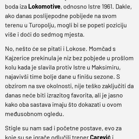
boda iza
Lokomotive
, odnosno Istre 1961. Dakle,
ako danas poslijepodne pobijede na svom
terenu u Turopolju, mogli bi se popeti poziciju
više i doći do sedmog mjesta.
No, nešto će se pitati i Lokose. Momčad s
Kajzerice prekinula je niz bez pobjede u prošlom
kolu kada je slavila protiv Istre u Maksimiru,
najavivši time bolje dane u finišu sezone. S
obzirom na sve okolnosti, nije teško zaključiti da
danas neće biti izrazitog favorita, ali je jasno
kako oba sastava imaju što dokazati u ovom
međusobnom ogledu.
Stigle su nam sad i početne postave, evo za
koje su se igrače odlučili trener
Carević
i