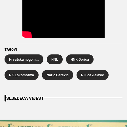
TAGOVI
Hrvatska nogometna liga
HNL
HNK Gorica
NK Lokomotiva
Mario Carević
Nikica Jelavić
SLJEDEĆA VIJEST