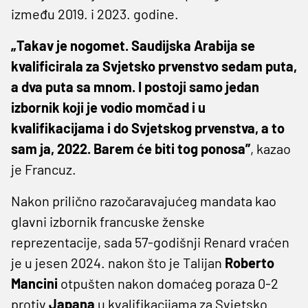
između 2019. i 2023. godine.
„Takav je nogomet. Saudijska Arabija se
kvalificirala za Svjetsko prvenstvo sedam puta,
a dva puta sa mnom. I postoji samo jedan
izbornik koji je vodio momčad i u
kvalifikacijama i do Svjetskog prvenstva, a to
sam ja, 2022. Barem će biti tog ponosa”
, kazao
je Francuz.
Nakon prilično razočaravajućeg mandata kao
glavni izbornik francuske ženske
reprezentacije, sada 57-godišnji Renard vraćen
je u jesen 2024. nakon što je Talijan
Roberto
Mancini
otpušten nakon domaćeg poraza 0-2
protiv
Japana
u kvalifikacijama za Svjetsko