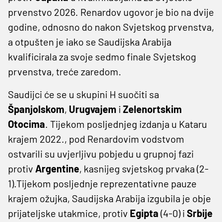
prvenstvo 2026. Renardov ugovor je bio na dvije
godine, odnosno do nakon Svjetskog prvenstva,
a otpušten je iako se Saudijska Arabija
kvalificirala za svoje sedmo finale Svjetskog
prvenstva, treće zaredom.
Saudijci će se u skupini H suočiti sa
Španjolskom
,
Urugvajem
i
Zelenortskim
Otocima
. Tijekom posljednjeg izdanja u Kataru
krajem 2022., pod Renardovim vodstvom
ostvarili su uvjerljivu pobjedu u grupnoj fazi
protiv
Argentine
, kasnijeg svjetskog prvaka (2-
1).Tijekom posljednje reprezentativne pauze
krajem ožujka, Saudijska Arabija izgubila je obje
prijateljske utakmice, protiv
Egipta
(4-0) i
Srbije