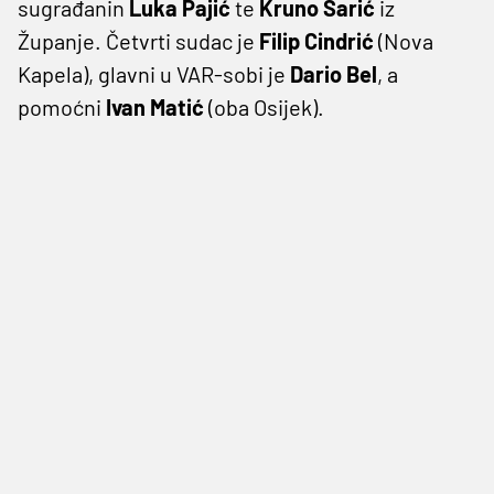
sugrađanin
Luka Pajić
te
Kruno Šarić
iz
Županje. Četvrti sudac je
Filip
Cindrić
(Nova
Kapela), glavni u VAR-sobi je
Dario Bel
, a
pomoćni
Ivan Matić
(oba Osijek).