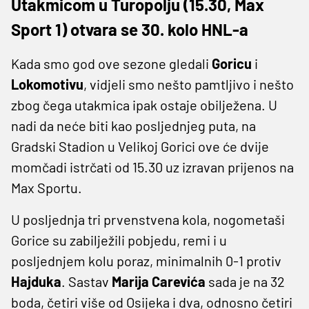
Utakmicom u Turopolju (15.30, Max
Sport 1) otvara se 30. kolo HNL-a
Kada smo god ove sezone gledali
Goricu
i
Lokomotivu
, vidjeli smo nešto pamtljivo i nešto
zbog čega utakmica ipak ostaje obilježena. U
nadi da neće biti kao posljednjeg puta, na
Gradski Stadion u Velikoj Gorici ove će dvije
momčadi istrčati od 15.30 uz izravan prijenos na
Max Sportu.
U posljednja tri prvenstvena kola, nogometaši
Gorice su zabilježili pobjedu, remi i u
posljednjem kolu poraz, minimalnih 0-1 protiv
Hajduka
. Sastav
Marija Carevića
sada je na 32
boda, četiri više od Osijeka i dva, odnosno četiri