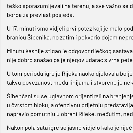
teško sporazumijevali na terenu, a sve važno se do
borba za prevlast posjeda.
U 17. minuti smo vidjeli prvi potez koji je malo p
braniču Šibenika, no zatim i pokvario dojam nep
Minutu kasnije stigao je odgovor riječkog sastava
nije dobro snašao pa je njegov udarac s vrha pete
U tom periodu igre je Rijeka naoko djelovala bolje
takvu povezanost među linijama i stvoreno je nek
Šibenčani su se uglavnom orijentirali na branjenje 
u čvrstom bloku, a ofenzivnu prijetnju predstavlja
napravio pomutnju u obrani Rijeke, međutim, ned
Nakon pola sata igre se jasno vidjelo kako je rije