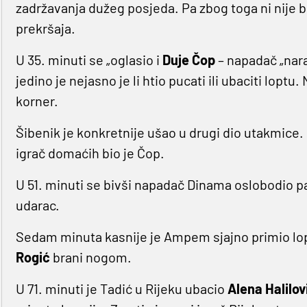
zadržavanja dužeg posjeda. Pa zbog toga ni nije bil
prekršaja.
U 35. minuti se „oglasio i
Duje Čop
– napadač „nara
jedino je nejasno je li htio pucati ili ubaciti loptu
korner.
Šibenik je konkretnije ušao u drugi dio utakmice. 
igrač domaćih bio je Čop.
U 51. minuti se bivši napadač Dinama oslobodio paž
udarac.
Sedam minuta kasnije je Ampem sjajno primio lop
Rogić
brani nogom.
U 71. minuti je Tadić u Rijeku ubacio
Alena Halilov