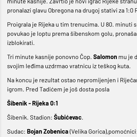
minute kasnije. Zavrtio je novi igrač Rijeke stranu
pronalazi glavu Obregona na drugoj stativi za 1:0 
Proigrala je Rijeka u tim trenucima. U 80. minuti
povukao je loptu prema šibenskom golu, pronašao
izblokirati.
Tri minute kasnije ponovno Čop.
Salomon
mu je d
svojim leđima uzdrmao vratnicu iz teškog kuta.
Na koncu je rezultat ostao nepromijenjen i Riječan
igrom. Pred Tadićem je još dosta posla
Šibenik - Rijeka 0:1
Šibenik. Stadion:
Šubićevac
.
Sudac:
Bojan Zobenica
(Velika Gorica),pomoćnici