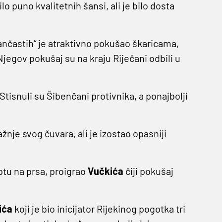
o puno kvalitetnih šansi, ali je bilo dosta
nčastih“ je atraktivno pokušao škaricama,
. Njegov pokušaj su na kraju Riječani odbili u
Stisnuli su Šibenčani protivnika, a ponajbolji
nje svog čuvara, ali je izostao opasniji
tu na prsa, proigrao
Vučkića
čiji pokušaj
ića
koji je bio inicijator Rijekinog pogotka tri