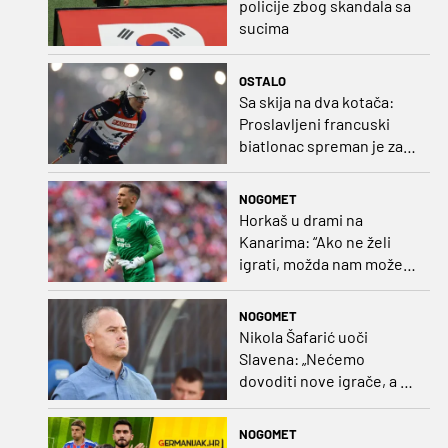
policije zbog skandala sa
sucima
OSTALO
Sa skija na dva kotača:
Proslavljeni francuski
biatlonac spreman je za
debi u profesionalnom
biciklizmu
NOGOMET
Horkaš u drami na
Kanarima: “Ako ne želi
igrati, možda nam može
pomoći obilježavati teren
ili postavljati mreže”
NOGOMET
Nikola Šafarić uoči
Slavena: „Nećemo
dovoditi nove igrače, a o
prodaji ćemo razmisliti
ako dođe ponuda”
NOGOMET