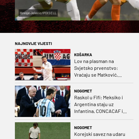
Hrvoje Jelavic/PIXSELL
NAJNOVIJE VIJESTI
KOŠARKA
Lov na plasman na
Svjetsko prvenstvo:
Vraćaju se Matković,
Nakić i Drežnjak
NOGOMET
Raskol u Fifi: Meksiko i
Argentina staju uz
Infantina, CONCACAF i
CONMEBOL više nisu
čvrsti
NOGOMET
Korejski savez na udaru