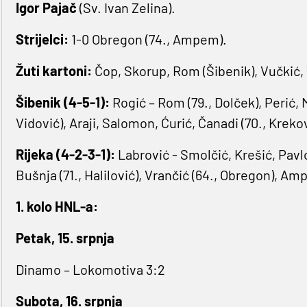
Igor Pajač
(Sv. Ivan Zelina).
Strijelci:
1-0 Obregon (74., Ampem).
Žuti kartoni:
Čop, Skorup, Rom (Šibenik), Vučkić, 
Šibenik (4-5-1):
Rogić – Rom (79., Dolček), Perić, M
Vidović), Araji, Salomon, Ćurić, Čanadi (70., Krekov
Rijeka (4-2-3-1):
Labrović - Smolčić, Krešić, Pavlov
Bušnja (71., Halilović), Vrančić (64., Obregon), Am
1. kolo HNL-a:
Petak, 15. srpnja
Dinamo – Lokomotiva 3:2
Subota, 16. srpnja