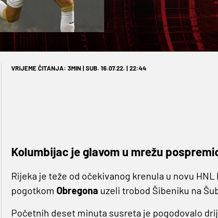
VRIJEME ČITANJA: 3MIN | SUB. 16.07.22. | 22:44
Kolumbijac je glavom u mrežu pospremi
Rijeka je teže od očekivanog krenula u novu HN
pogotkom
Obregona
uzeli trobod Šibeniku na Šub
Početnih deset minuta susreta je pogodovalo dri