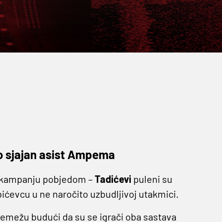
o sjajan asist Ampema
L kampanju pobjedom –
Tadićevi
puleni su
ićevcu u ne naročito uzbudljivoj utakmici.
jemežu budući da su se igrači oba sastava