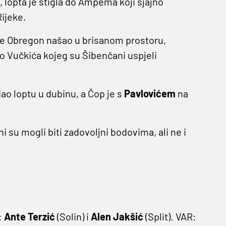
, lopta je stigla do Ampema koji sjajno
Rijeke.
 se Obregon našao u brisanom prostoru,
 Vučkića kojeg su Šibenčani uspjeli
ao loptu u dubinu, a Čop je s
Pavlovićem
na
i su mogli biti zadovoljni bodovima, ali ne i
:
Ante Terzić
(Solin) i
Alen Jakšić
(Split). VAR: