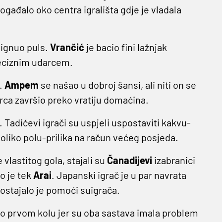
gađalo oko centra igrališta gdje je vladala
odignuo puls.
Vrančić
je bacio fini lažnjak
reciznim udarcem.
.
Ampem
se našao u dobroj šansi, ali niti on se
rca završio preko vratiju domaćina.
. Tadićevi igrači su uspjeli uspostaviti kakvu-
oliko polu-prilika na račun većeg posjeda.
vlastitog gola, stajali su
Čanadijevi
izabranici
o je tek
Arai
. Japanski igrač je u par navrata
ostajalo je pomoći suigrača.
č o prvom kolu jer su oba sastava imala problem