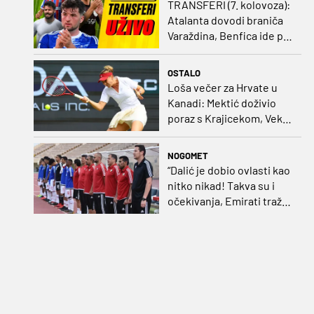
TRANSFERI (7. kolovoza):
Atalanta dovodi braniča
Varaždina, Benfica ide po
Šutala
OSTALO
Loša večer za Hrvate u
Kanadi: Mektić doživio
poraz s Krajicekom, Vekić
poražena u paru sa
Sakkari
NOGOMET
“Dalić je dobio ovlasti kao
nitko nikad! Takva su i
očekivanja, Emirati traže
i veliki rezultat!“