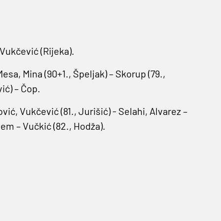
Vukčević (Rijeka).
esa, Mina (90+1., Špeljak) – Skorup (79.,
ić) – Čop.
ić, Vukčević (81., Jurišić) - Selahi, Alvarez –
pem – Vučkić (82., Hodža).