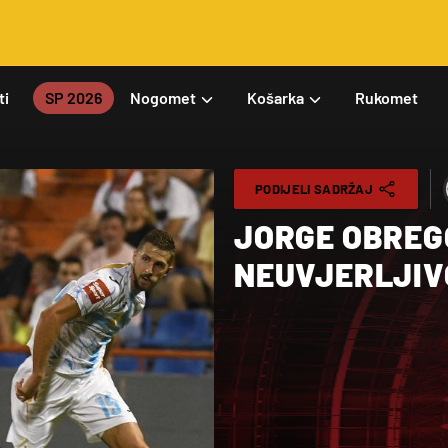
ti
SP 2026
Nogomet
Košarka
Rukomet
PODIJELI SADRŽAJ
JORGE OBREG
NEUVJERLJIVO