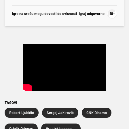
Igre na sreću mogu dovesti do ovisnosti. Igraj odgovorno.
TAGOVI
Robert Ljubičić
Sergej Jakirović
GNK Dinamo
Oriolik Oriovac
Hrvatski nogometni kup