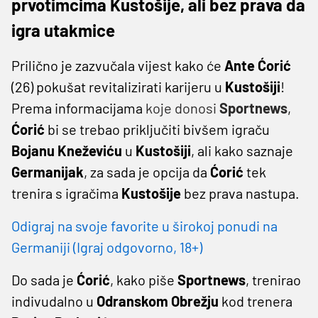
prvotimcima Kustošije, ali bez prava da
igra utakmice
Prilično je zazvučala vijest kako će
Ante
Ćorić
(26) pokušat revitalizirati karijeru u
Kustošiji
!
Prema informacijama
koje donosi
Sportnews
,
Ćorić
bi se trebao priključiti bivšem igraču
Bojanu
Kneževiću
u
Kustošiji
, ali kako saznaje
Germanijak
, za sada je opcija da
Ćorić
tek
trenira s igračima
Kustošije
bez prava nastupa.
Odigraj na svoje favorite u širokoj ponudi na
Germaniji (Igraj odgovorno, 18+)
Do sada je
Ćorić
, kako piše
Sportnews
, trenirao
indivudalno u
Odranskom
Obrežju
kod trenera