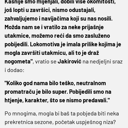
Kasnije smo mijenjali, dobili više okomitosti,
još lopti u završici, nismo odustajali,
zahvaljujemo i navijačima koji su nas nosili.
Možda nam se i vratilo za neke prijašnje
utakmice, možemo reći da smo zasluženo
pobijedili. Lokomotiva je imala prilike kojima je
mogla završiti utakmicu, ali to je draž
nogometa"
, vratio se
Jakirović
na nedjeljni sraz
i dodao:
"Koliko god nama bilo teško, neutralnom
promatraču je bilo super. Pobijedili smo na
htjenje, karakter, što se nismo predavali."
Po mnogima, mogla bi baš ta pobjeda biti neka
prekretnica sezone, početak uspješnog niza?