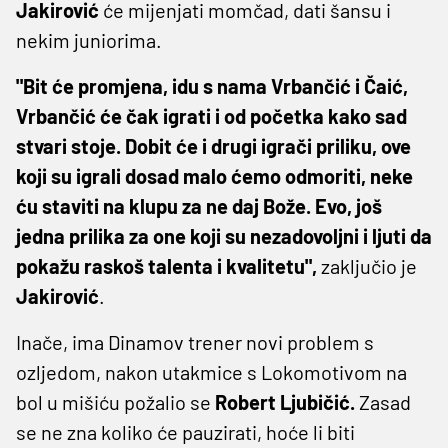
Jakirović
će mijenjati momčad, dati šansu i
nekim juniorima.
"Bit će promjena, idu s nama Vrbančić i Čaić,
Vrbančić će čak igrati i od početka kako sad
stvari stoje. Dobit će i drugi igrači priliku, ove
koji su igrali dosad malo ćemo odmoriti, neke
ću staviti na klupu za ne daj Bože. Evo, još
jedna prilika za one koji su nezadovoljni i ljuti da
pokažu raskoš talenta i kvalitetu",
zaključio je
Jakirović
.
Inače, ima Dinamov trener novi problem s
ozljedom, nakon utakmice s Lokomotivom na
bol u mišiću požalio se
Robert Ljubičić.
Zasad
se ne zna koliko će pauzirati, hoće li biti