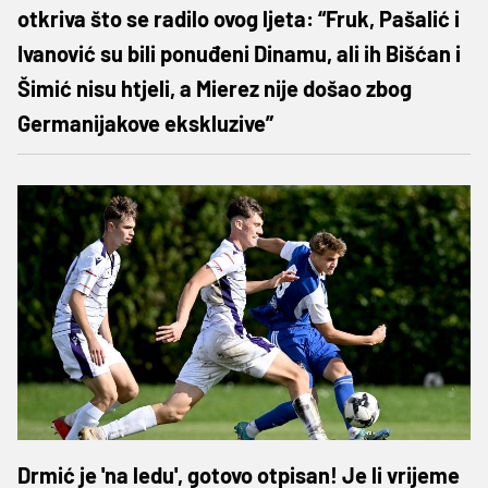
otkriva što se radilo ovog ljeta: “Fruk, Pašalić i
Ivanović su bili ponuđeni Dinamu, ali ih Bišćan i
Šimić nisu htjeli, a Mierez nije došao zbog
Germanijakove ekskluzive”
Drmić je 'na ledu', gotovo otpisan! Je li vrijeme