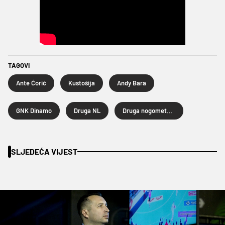
TAGOVI
Ante Ćorić
Kustošija
Andy Bara
GNK Dinamo
Druga NL
Druga nogometna liga
SLJEDEĆA VIJEST