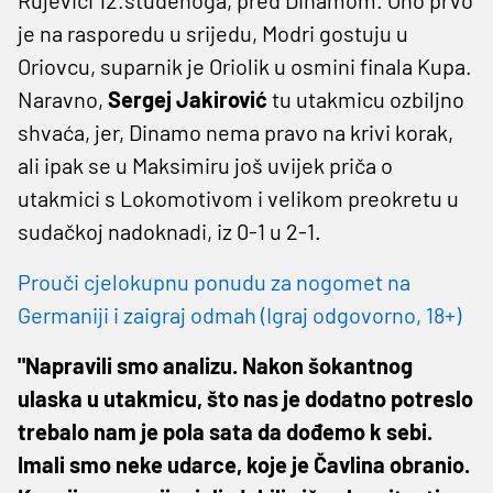
je na rasporedu u srijedu, Modri gostuju u
Oriovcu, suparnik je Oriolik u osmini finala Kupa.
Naravno,
Sergej Jakirović
tu utakmicu ozbiljno
shvaća, jer, Dinamo nema pravo na krivi korak,
ali ipak se u Maksimiru još uvijek priča o
utakmici s Lokomotivom i velikom preokretu u
sudačkoj nadoknadi, iz 0-1 u 2-1.
Prouči cjelokupnu ponudu za nogomet na
Germaniji i zaigraj odmah (Igraj odgovorno, 18+)
"Napravili smo analizu. Nakon šokantnog
ulaska u utakmicu, što nas je dodatno potreslo
trebalo nam je pola sata da dođemo k sebi.
Imali smo neke udarce, koje je Čavlina obranio.