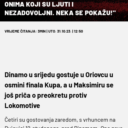
ONIMA KOJI SU LJUTI I
NEZADOVOLJNI. NEKA SE POKAŽU!"
VRIJEME ČITANJA: 3MIN | UTO. 31.10.23. | 12:50
Dinamo u srijedu gostuje u Oriovcu u
osmini finala Kupa, a u Maksimiru se
još priča o preokretu protiv
Lokomotive
Četiri su gostovanja zaredom, s vrhuncem na
Rujevici 12.studenoga, pred Dinamom. Ono prvo