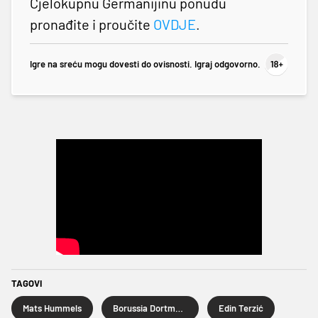
Cjelokupnu Germanijinu ponudu
pronađite i proučite
OVDJE
.
Igre na sreću mogu dovesti do ovisnosti. Igraj odgovorno.
TAGOVI
Mats Hummels
Borussia Dortmund
Edin Terzić