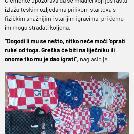
Clemente upozorava da se mladići koji još rastu
izlažu teškim ozljedama prilikom startova s
fizičkim snažnijim i starijim igračima, pri čemu
im mogu stradati koljena.
"Dogodi li mu se nešto, nitko neće moći 'oprati
ruke' od toga. Greška će biti na liječniku ili
onome tko mu je dao igrati",
naglasio je.