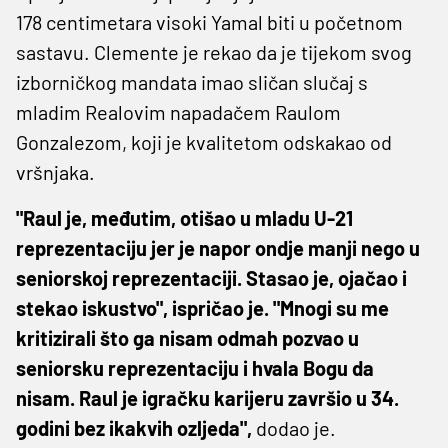
178 centimetara visoki Yamal biti u početnom
sastavu. Clemente je rekao da je tijekom svog
izborničkog mandata imao sličan slučaj s
mladim Realovim napadačem Raulom
Gonzalezom, koji je kvalitetom odskakao od
vršnjaka.
"Raul je, međutim, otišao u mladu U-21
reprezentaciju jer je napor ondje manji nego u
seniorskoj reprezentaciji. Stasao je, ojačao i
stekao iskustvo", ispričao je. "Mnogi su me
kritizirali što ga nisam odmah pozvao u
seniorsku reprezentaciju i hvala Bogu da
nisam. Raul je igračku karijeru završio u 34.
godini bez ikakvih ozljeda",
dodao je.