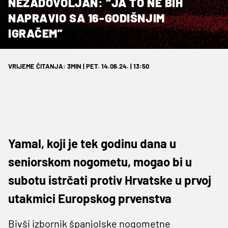
NEZADOVOLJAN: “JA TO NE BIH
NAPRAVIO SA 16-GODIŠNJIM
IGRAČEM”
VRIJEME ČITANJA: 3MIN | PET. 14.06.24. | 13:50
Yamal, koji je tek godinu dana u
seniorskom nogometu, mogao bi u
subotu istrčati protiv Hrvatske u prvoj
utakmici Europskog prvenstva
Bivši izbornik španjolske nogometne