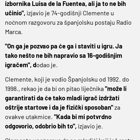
izbornika Luisa de la Fuentea, ali ja to ne bih
učinio",
izjavio je 74-godišnji Clemente u
noćnom razgovoru za španjolsku postaju Radio
Marca.
"On ga je pozvao pa će ga i staviti u igru. Ja
tako nešto ne bih napravio sa 16-godišnjim
igračem", d
odao je.
Clemente, koji je vodio Španjolsku od 1992. do
1998., rekao je da bi on pitao liječnika
"može li
garantirati da će tako mladi igrač izdržati
oštrije startove i da je fizički sposoban"
za
ovakve utakmice.
"Kada bi mi potvrdno
odgovorio, odobrio bih to",
izjavio je.