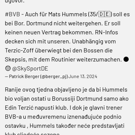
#BVB
- Auch für Mats Hummels (35/🇩🇪) soll es
bei Bor. Dortmund nicht weitergehen. Er soll
keinen neuen Vertrag bekommen. RN-Infos
decken sich mit unseren. Unabhängig vom
Terzic-Zoff überwiegt bei den Bossen die
Skepsis, mit dem Routinier weiterzumachen. ⚫️
🟡
@SkySportDE
— Patrick Berger (@berger_pj)
June 13, 2024
Ranije ovog tjedna objavljeno je da bi Hummels
bio voljan ostati u Borussiji Dortmund samo ako
Edin Terzić napusti klub. I dok je glavni trener
BVB-a u međuvremenu iznenađujuće podnio
ostavku , Hummels također neće predstavljati
klub sljedeće sezone.