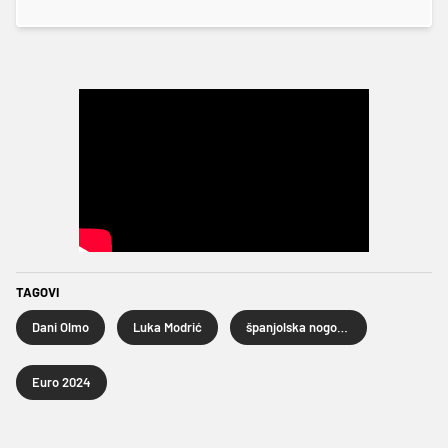
TAGOVI
Dani Olmo
Luka Modrić
španjolska nogometna reprezentacija
Euro 2024