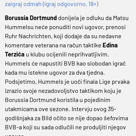
zaigraj odmah (Igraj odgovorno, 18+)
Borussia Dortmund
donijela je odluku da Matsu
Hummelsu neće ponuditi novi ugovor, prenosi
Ruhr Nachrichten, koji dodaje da su nedavne
komentare veterana na račun taktike
Edina
Terzića
u klubu ocijenili neprihvatljivim.
Hummels će napustiti BVB kao slobodan igrač
kada mu istekne ugovor za dva tjedna.
Podsjetimo, Hummels je uoči finala Lige prvaka
izrazio svoje nezadovoljstvo taktikom koju je
Borussia Dortmund koristila u pojedinim
utakmicama ove sezone. Intervju ovog 35-
godišnjaka za Bild očito se nije dopao šefovima
BVB-a koji su sada odlučili ne produljiti njegov
ugovor.