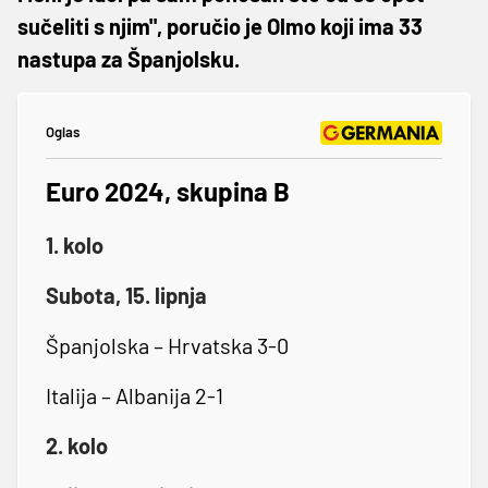
sučeliti s njim", poručio je Olmo koji ima 33
nastupa za Španjolsku.
Oglas
Euro 2024, skupina B
1. kolo
Subota, 15. lipnja
Španjolska – Hrvatska 3-0
Italija – Albanija 2-1
2. kolo