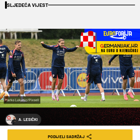
SLJEDEĆA VIJEST
Marko Lukunic/Pixsell
A. LESIČKI
GVARDIOL PROPUSTIO TRENING, ALI
PODIJELI SADRŽAJ