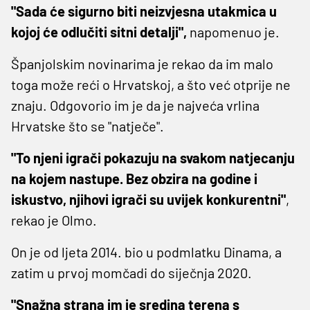
"Sada će sigurno biti neizvjesna utakmica u
kojoj će odlučiti sitni detalji",
napomenuo je.
Španjolskim novinarima je rekao da im malo
toga može reći o Hrvatskoj, a što već otprije ne
znaju. Odgovorio im je da je najveća vrlina
Hrvatske što se "natječe".
"To njeni igrači pokazuju na svakom natjecanju
na kojem nastupe. Bez obzira na godine i
iskustvo, njihovi igrači su uvijek konkurentni"
,
rekao je Olmo.
On je od ljeta 2014. bio u podmlatku Dinama, a
zatim u prvoj momčadi do siječnja 2020.
"Snažna strana im je sredina terena s