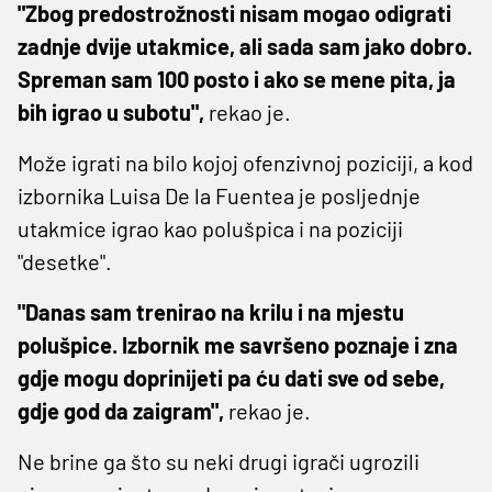
"Zbog predostrožnosti nisam mogao odigrati
zadnje dvije utakmice, ali sada sam jako dobro.
Spreman sam 100 posto i ako se mene pita, ja
bih igrao u subotu",
rekao je.
Može igrati na bilo kojoj ofenzivnoj poziciji, a kod
izbornika Luisa De la Fuentea je posljednje
utakmice igrao kao polušpica i na poziciji
"desetke".
"Danas sam trenirao na krilu i na mjestu
polušpice. Izbornik me savršeno poznaje i zna
gdje mogu doprinijeti pa ću dati sve od sebe,
gdje god da zaigram",
rekao je.
Ne brine ga što su neki drugi igrači ugrozili