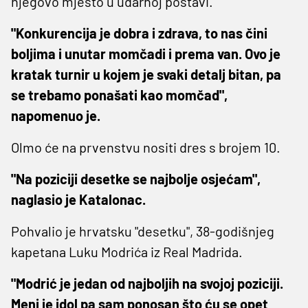
njegovo mjesto u udarnoj postavi.
"Konkurencija je dobra i zdrava, to nas čini
boljima i unutar momčadi i prema van. Ovo je
kratak turnir u kojem je svaki detalj bitan, pa
se trebamo ponašati kao momčad",
napomenuo je.
Olmo će na prvenstvu nositi dres s brojem 10.
"Na poziciji desetke se najbolje osjećam",
naglasio je Katalonac.
Pohvalio je hrvatsku "desetku", 38-godišnjeg
kapetana Luku Modrića iz Real Madrida.
"Modrić je jedan od najboljih na svojoj poziciji.
Meni je idol pa sam ponosan što ću se opet