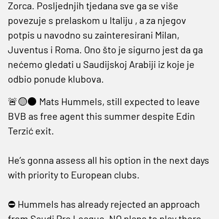
Zorca. Posljednjih tjedana sve ga se više
povezuje s prelaskom u Italiju , a za njegov
potpis u navodno su zainteresirani Milan,
Juventus i Roma. Ono što je sigurno jest da ga
nećemo gledati u Saudijskoj Arabiji iz koje je
odbio ponude klubova.
🚨🟡⚫️ Mats Hummels, still expected to leave
BVB as free agent this summer despite Edin
Terzić exit.
He’s gonna assess all his option in the next days
with priority to European clubs.
⛔️ Hummels has already rejected an approach
from Saudi Pro League, NO plans to play there.