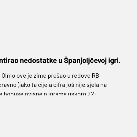
tirao nedostatke u Španjoljčevoj igri.
Olmo ove je zime prešao u redove RB
ravno (iako ta cijela cifra još nije sjela na
dne bonuse ovisne o igrama uskoro 22-
Bikova' u Bundesligi i Ligi prvaka.
je u Bundesligi protiv Bayerna te upisao još
Nagelsmann ga je posjeo na klupu. Još je
ve, uz nastup i pogodak u Kupu, te je trener