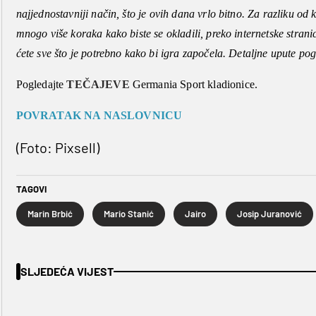
najjednostavniji način, što je ovih dana vrlo bitno. Za razliku od
mnogo više koraka kako biste se okladili, preko internetske stran
ćete sve što je potrebno kako bi igra započela. Detaljne upute po
Pogledajte
TEČAJEVE
Germania Sport kladionice.
POVRATAK NA NASLOVNICU
(Foto: Pixsell)
TAGOVI
Marin Brbić
Mario Stanić
Jairo
Josip Juranović
SLJEDEĆA VIJEST