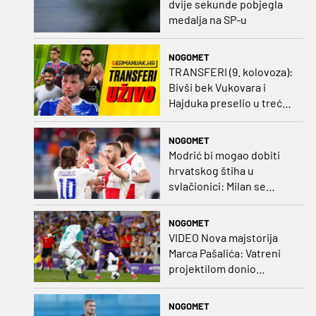
dvije sekunde pobjegla
medalja na SP-u
NOGOMET
TRANSFERI (9. kolovoza):
Bivši bek Vukovara i
Hajduka preselio u treću
ligu, đakovački 'sin vjetra'
napustio Kirgistan
NOGOMET
Modrić bi mogao dobiti
hrvatskog štiha u
svlačionici: Milan se
raspituje za usluge
Vatrenog!
NOGOMET
VIDEO Nova majstorija
Marca Pašalića: Vatreni
projektilom donio
vodstvo pa igru napustio
zbog ozljede
NOGOMET