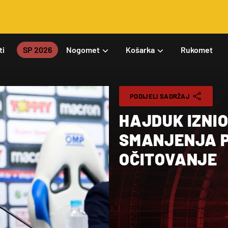
ti
SP 2026
Nogomet
Košarka
Rukomet
PODIJELI SADRŽAJ
HAJDUK IZNI
SMANJENJA PL
OČITOVANJE