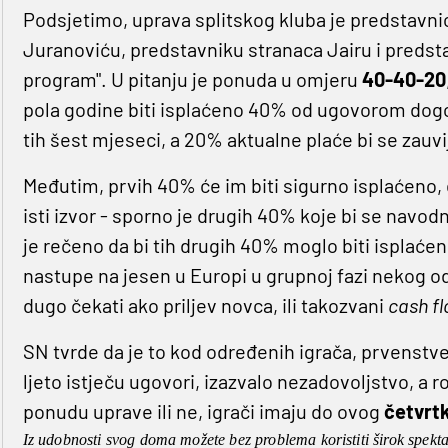
Podsjetimo, uprava splitskog kluba je predstavn
Juranoviću, predstavniku stranaca Jairu i predstav
program". U pitanju je ponuda u omjeru
40-40-20
pola godine biti isplaćeno 40% od ugovorom dogo
tih šest mjeseci, a 20% aktualne plaće bi se zauvi
Međutim, prvih 40% će im biti sigurno isplaćeno, 
isti izvor - sporno je drugih 40% koje bi se navodn
je rečeno da bi tih drugih 40% moglo biti isplaćeno
nastupe na jesen u Europi u grupnoj fazi nekog od 
dugo čekati ako priljev novca, ili takozvani
cash fl
SN tvrde da je to kod određenih igrača, prvenstv
ljeto istječu ugovori, izazvalo nezadovoljstvo, a r
ponudu uprave ili ne, igrači imaju do ovog
četvrt
Iz udobnosti svog doma možete bez problema koristiti širok spekt