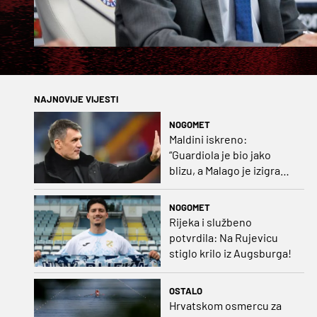
NAJNOVIJE VIJESTI
NOGOMET
Maldini iskreno:
“Guardiola je bio jako
blizu, a Malago je izigrao
naš početni dogovor”
NOGOMET
Rijeka i službeno
potvrdila: Na Rujevicu
stiglo krilo iz Augsburga!
OSTALO
Hrvatskom osmercu za