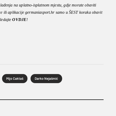
 klađenja na uplatno-isplatnom mjestu, gdje morate obaviti
ice ili aplikacije germaniasport.hr samo u ŠEST koraka obavit
gledajte
OVDJE
!
Mijo Caktaš
Darko Nejašmić