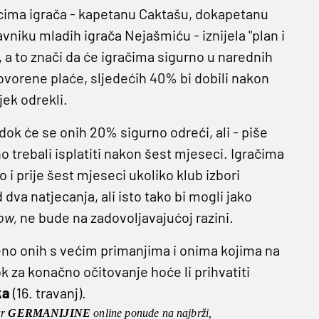
icima igrača - kapetanu Caktašu, dokapetanu
niku mladih igrača Nejašmiću - iznijela "plan i
, a to znači da će igračima sigurno u narednih
vorene plaće, sljedećih 40% bi dobili nakon
jek odrekli.
dok će se onih 20% sigurno odreći, ali - piše
o trebali isplatiti nakon šest mjeseci. Igračima
 i prije šest mjeseci ukoliko klub izbori
dva natjecanja, ali isto tako bi mogli jako
ow,
ne bude na zadovoljavajućoj razini.
eno onih s većim primanjima i onima kojima na
ok za konačno očitovanje hoće li prihvatiti
ka
(16. travanj).
ar
GERMANIJINE
online ponude na najbrži,