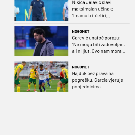
Nikica Jelavić slavi
maksimalan učinak:
"Imamo tri-četiri
senatora koji vode naš
vrtić"
NOGOMET
Carević unatoč porazu:
"Ne mogu biti zadovoljan,
ali ni ljut. Ovo nam mora
biti putokaz"
NOGOMET
Hajduk bez prava na
pogrešku, Garcia vjeruje
pobjednicima