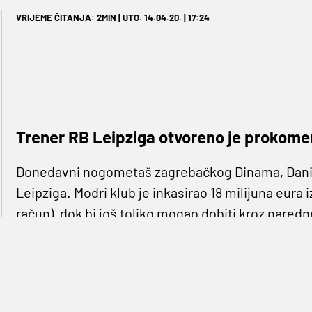
VRIJEME ČITANJA: 2MIN | UTO. 14.04.20. | 17:24
Trener RB Leipziga otvoreno je prokomen
Donedavni nogometaš zagrebačkog Dinama, Dani 
Leipziga. Modri klub je inkasirao 18 milijuna eura iz
račun), dok bi još toliko mogao dobiti kroz nare
godišnjeg polivalentnog ofenzivca te o plasmanu '
Međutim, iako je dobro počelo za Danija - startao 
jedan nastup u udarnom sastavu - trener Julian 
potom upisao dva nastupa ulazeći s klupe za priču