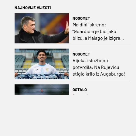
NAJNOVIJE VIJESTI
NOGOMET
Maldini iskreno:
“Guardiola je bio jako
blizu, a Malago je izigrao
naš početni dogovor”
NOGOMET
Rijeka i službeno
potvrdila: Na Rujevicu
stiglo krilo iz Augsburga!
OSTALO
Hrvatskom osmercu za
dvije sekunde pobjegla
medalja na SP-u
NOGOMET
TRANSFERI (9. kolovoza):