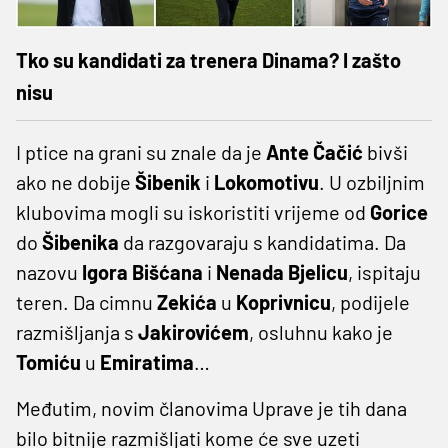
Tko su kandidati za trenera Dinama? I zašto
nisu
I ptice na grani su znale da je
Ante
Čačić
bivši
ako ne dobije
Šibenik
i
Lokomotivu
. U ozbiljnim
klubovima mogli su iskoristiti vrijeme od
Gorice
do
Šibenika
da razgovaraju s kandidatima. Da
nazovu
Igora
Bišćana
i
Nenada
Bjelicu
, ispitaju
teren. Da cimnu
Zekića
u
Koprivnicu
, podijele
razmišljanja s
Jakirovićem
, osluhnu kako je
Tomiću
u
Emiratima
…
Međutim, novim članovima Uprave je tih dana
bilo bitnije razmišljati kome će sve uzeti