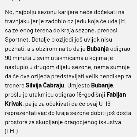
No, najbolju sezonu karijere neće dočekati na
travnjaku jer je zadobio ozljedu koja će udaljiti
sa zelenog terena do kraja sezone, prenosi
Sportnet. Detalje o ozljedi još uvijek nisu
poznati, a s obzirom na to da je
Bubanja
odigrao
90 minuta u svim utakmicama u kojima je
nastupio u drugom dijelu sezone, nema sumnje
da će ova ozljeda predstavljati velik hendikep za
trenera
Silvija Čabraju
. Umjesto
Bubanje
,
prošlu je utakmicu odigrao 18-godišnji
Fabijan
Krivak,
pa je za očekivati da će ovaj U-19
reprezentativac do kraja sezone dobiti još dosta
prostora za skupljanje dragocjenog iskustva.
(I.M.)