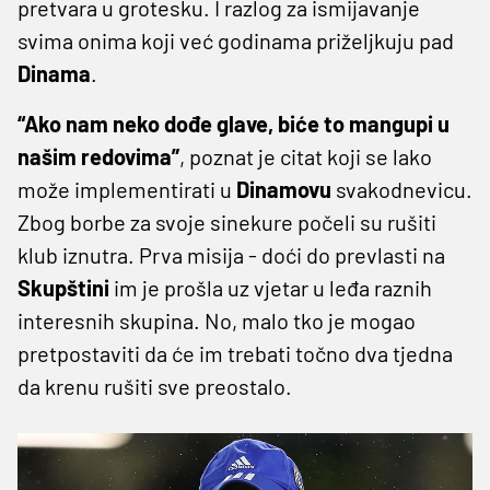
pretvara u grotesku. I razlog za ismijavanje
svima onima koji već godinama priželjkuju pad
Dinama
.
“Ako nam neko dođe glave, biće to mangupi u
našim redovima”
, poznat je citat koji se lako
može implementirati u
Dinamovu
svakodnevicu.
Zbog borbe za svoje sinekure počeli su rušiti
klub iznutra. Prva misija - doći do prevlasti na
Skupštini
im je prošla uz vjetar u leđa raznih
interesnih skupina. No, malo tko je mogao
pretpostaviti da će im trebati točno dva tjedna
da krenu rušiti sve preostalo.