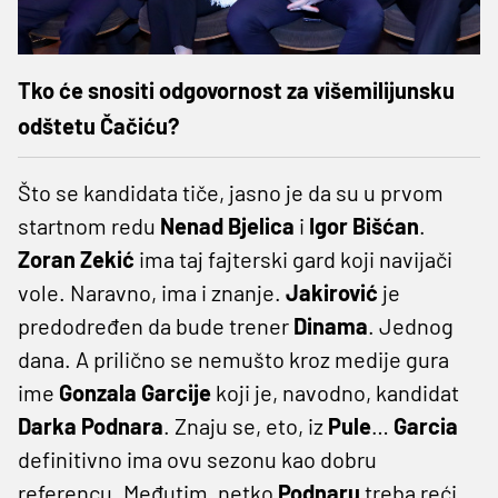
Tko će snositi odgovornost za višemilijunsku
odštetu Čačiću?
Što se kandidata tiče, jasno je da su u prvom
startnom redu
Nenad
Bjelica
i
Igor
Bišćan
.
Zoran
Zekić
ima taj fajterski gard koji navijači
vole. Naravno, ima i znanje.
Jakirović
je
predodređen da bude trener
Dinama
. Jednog
dana. A prilično se nemušto kroz medije gura
ime
Gonzala
Garcije
koji je, navodno, kandidat
Darka
Podnara
. Znaju se, eto, iz
Pule
…
Garcia
definitivno ima ovu sezonu kao dobru
referencu. Međutim, netko
Podnaru
treba reći