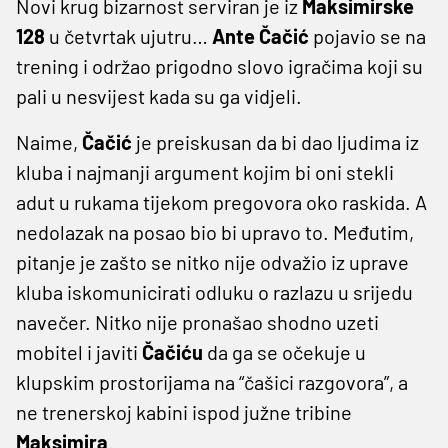
Novi krug bizarnost serviran je iz
Maksimirske
128
u četvrtak ujutru…
Ante
Čačić
pojavio se na
trening i održao prigodno slovo igračima koji su
pali u nesvijest kada su ga vidjeli.
Naime,
Čačić
je preiskusan da bi dao ljudima iz
kluba i najmanji argument kojim bi oni stekli
adut u rukama tijekom pregovora oko raskida. A
nedolazak na posao bio bi upravo to. Međutim,
pitanje je zašto se nitko nije odvažio iz uprave
kluba iskomunicirati odluku o razlazu u srijedu
navečer. Nitko nije pronašao shodno uzeti
mobitel i javiti
Čačiću
da ga se očekuje u
klupskim prostorijama na “čašici razgovora”, a
ne trenerskoj kabini ispod južne tribine
Maksimira
.