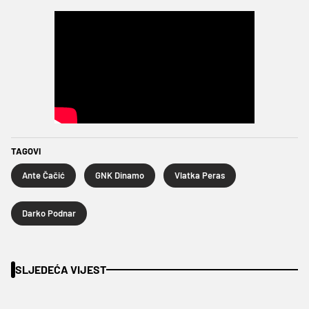
TAGOVI
Ante Čačić
GNK Dinamo
Vlatka Peras
Darko Podnar
SLJEDEĆA VIJEST