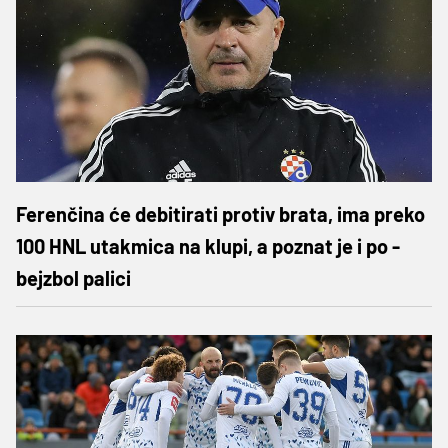
Ferenčina će debitirati protiv brata, ima preko
100 HNL utakmica na klupi, a poznat je i po -
bejzbol palici