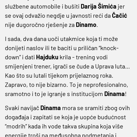
službene automobile i bušiti
Darija
Šimića
jer
se ovaj odvažio negdje u javnosti reći da
Čačić
nije dugoročno rješenje za
Dinamo
.
I sada, dva dana uoči utakmice koja ti može
donijeti naslov ili te baciti u priličan “knock-
down” i dati
Hajduku
krila - trening vodi
smijenjeni trener, igrači se čude a Uprava luta…
Kao što su lutali tijekom prijelaznog roka.
Zapravo, to nije bizarno. To je neprofesionalno,
sramotno i to je igranje s institucijom
Dinama
!
Svaki navijač
Dinama
mora se sramiti zbog ovih
događaja i zapitati se koja je uopće budućnost
“modrih” kada ih vode takva skupina koja više
energije troši na međusobna podmetanja i