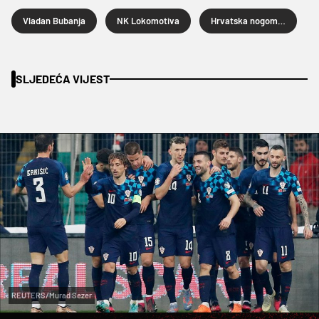
Vladan Bubanja
NK Lokomotiva
Hrvatska nogometna liga
SLJEDEĆA VIJEST
REUTERS/Murad Sezer