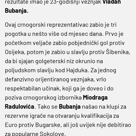
rezultate imao je 23-godišnji veznjak
Vladan
Bubanja.
Ovaj crnogorski reprezentativac zabio je tri
pogotka u nešto više od mjesec dana. Prvo je
početkom veljače zabio pobjednički gol protiv
Osijeka, potom je zabio u slavlju protiv Šibenika,
da bi sjajan golgeterski niz okrunio na
poljudskom slavlju kod Hajduka. Za jednog
defanzivno orijentiranog veznjaka, vrlo
respektabilan učinak, koji ga je doveo i do
poziva crnogorskog izbornika
Miodraga
Radulovića
. Tako se
Bubanja
našao na klupi za
rezervne igrače na otvaranju kvalifikacija za
Euro protiv Bugarske, ali još uvijek nije debitirao
za popularne Sokolove.