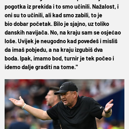
pogotka iz prekida i to smo učinili. Nažalost, i
oni su to učinili, ali kad smo zabili, to je
bio dobar početak. Bilo je sjajno, uz toliko
danskih navijača. No, na kraju sam se osjećao
loše. Uvijek je neugodno kad povedeš i misliš
da imaš pobjedu, a na kraju izgubiš dva
boda. Ipak, imamo bod, turnir je tek počeo i
idemo dalje graditi na tome."