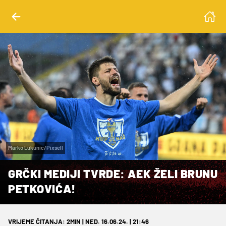
Marko Lukunic/Pixsell
GRČKI MEDIJI TVRDE: AEK ŽELI BRUNU
PETKOVIĆA!
VRIJEME ČITANJA: 2MIN | NED. 16.06.24. | 21:46