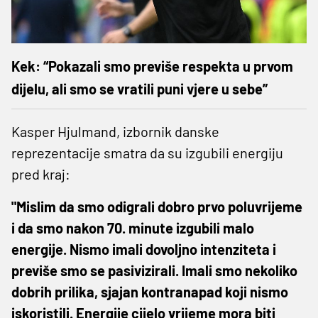
Kek: “Pokazali smo previše respekta u prvom
dijelu, ali smo se vratili puni vjere u sebe”
Kasper Hjulmand, izbornik danske
reprezentacije smatra da su izgubili energiju
pred kraj:
"Mislim da smo odigrali dobro prvo poluvrijeme
i da smo nakon 70. minute izgubili malo
energije. Nismo imali dovoljno intenziteta i
previše smo se pasivizirali. Imali smo nekoliko
dobrih prilika, sjajan kontranapad koji nismo
iskoristili. Energije cijelo vrijeme mora biti