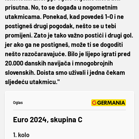
prisutna. No, to se događa u nogometnim
utakmicama. Ponekad, kad povedeš 1-0 i ne
postigneš drugi pogodak, nešto se u tebi
promijeni. Zato je tako važno postići i drugi gol.
jer ako ga ne postigneš, može ti se dogoditi
nešto razočaravajuće. Bilo je lijepo igrati pred
20.000 danskih navijača i mnogobrojnih
slovenskih. Doista smo uživali i jedna čekam
sljedeću utakmicu."
Oglas
Euro 2024, skupina C
1. kolo