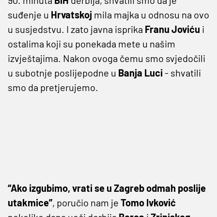
suđenje u
Hrvatskoj
mila majka u odnosu na ovo
u susjedstvu. I zato javna isprika
Franu
Joviću
i
ostalima koji su ponekada mete u našim
izvještajima. Nakon ovoga čemu smo svjedočili
u subotnje poslijepodne u
Banja Luci
- shvatili
smo da pretjerujemo.
“Ako izgubimo, vrati se u Zagreb odmah poslije
utakmice”
, poručio nam je
Tomo
Ivković
nekoliko dana uoči derbija
Borca
i
Zrinjskog
.