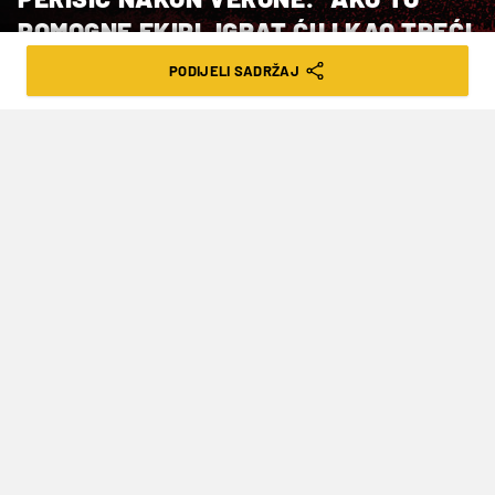
POMOGNE EKIPI, IGRAT ĆU I KAO TREĆI
U OBRANI"
PODIJELI SADRŽAJ
VRIJEME ČITANJA: 4MIN | NED. 10.04.22. | 10:07
Trener Inzaghi od njega očekuje
nastavak igara na visokoj razini, hoće li
uprava zadržati 33-godišnjaka?
U studenom su odnosi, barem u javnosti,
izgledali hladno. Perišić je navodno bio daleko