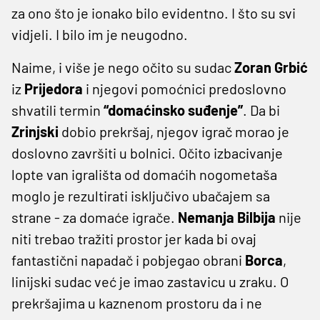
za ono što je ionako bilo evidentno. I što su svi
vidjeli. I bilo im je neugodno.
Naime, i više je nego očito su sudac
Zoran
Grbić
iz
Prijedora
i njegovi pomoćnici predoslovno
shvatili termin
“domaćinsko suđenje”
. Da bi
Zrinjski
dobio prekršaj, njegov igrač morao je
doslovno završiti u bolnici. Očito izbacivanje
lopte van igrališta od domaćih nogometaša
moglo je rezultirati isključivo ubačajem sa
strane - za domaće igrače.
Nemanja
Bilbija
nije
niti trebao tražiti prostor jer kada bi ovaj
fantastični napadač i pobjegao obrani
Borca
,
linijski sudac već je imao zastavicu u zraku. O
prekršajima u kaznenom prostoru da i ne