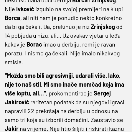
Nije
Ivković
izgubio na svojoj premijeri na klupi
Borca
, ali niti nam je ponudio nešto konkretno
da bi ga čekali. Da, prekinuo je niz
Zrinjskog
od
14 pobjeda u nizu, ali… Uz ovakav vjetar u leđa
kakav je
Borac
imao u derbiju, remi je ravan
porazu. I nismo ga čekali. Nije imalo nikakvog
smisla.
“Možda smo bili agresivniji, udarali više. Iako,
nije to naš stil. Mi smo inače momčad koja ima
više loptu, ali…”
, prokomentirao je
Sergej
Jakirović
raritetan podatak da su njegovi igrači
napravili 22 prekršaja na derbiju u odnosu na
samo tri koja su izborili domaćini. Zaustavio se
Jakir
na vrijeme. Nije htio šiljiti i riskirati kaznu