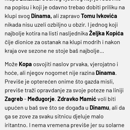
na popisu i koji je odavno trebao dobiti priliku na
klupi svog
Dinama,
ali zapravo
Tomu
Ivkovića
nikada nisu uzeli ozbiljno u obzir. I jednog koji
najbolje kotira na listi nasljednika
Željka
Kopića
čije dionice za ostanak na klupi modrih i nakon
kraja ove sezone ne stoje baš najbolje…
Može
Kopa
osvojiti naslov prvaka, vjerojatno i
hoće, ali njegov nogomet nije razina
Dinama
.
Previše je opterećen onime što gazda misli,
previše traži opravdanje za svoje poteze na liniji
Zagreb
-
Međugorje
.
Zdravko
Mamić
voli biti
upućen u baš sve što se događa u
Dinamu
, ali da
ga se zove za svaku sitnicu djeluje malo
iritantno. I nema vremena previše jer su solarne