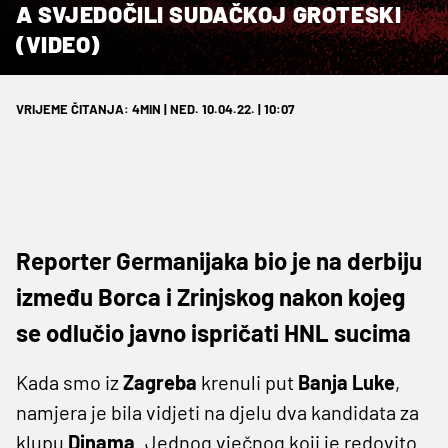
A SVJEDOČILI SUDAČKOJ GROTESKI
(VIDEO)
VRIJEME ČITANJA: 4MIN | NED. 10.04.22. | 10:07
Reporter Germanijaka bio je na derbiju
između Borca i Zrinjskog nakon kojeg
se odlučio javno ispričati HNL sucima
Kada smo iz
Zagreba
krenuli put
Banja
Luke
,
namjera je bila vidjeti na djelu dva kandidata za
klupu
Dinama
. Jednog vječnog koji je redovito