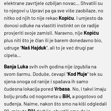
elektrane zavrtjele ozbiljan novac… Shvatili su
to njegovi u Upravi pa ga sve više zaobilaze, no
nitko od njih to nije rekao
Kopiću
. I umjesto da
donosi odluke na vlastiti instinkt on će radije
provjeriti svoje zamisli. Naravno, nije
Kopiću
plus niti što je član ili je barem donedavno bio,
udruge “
Naš Hajduk
”, ali to je već drugi par
cipela…
Banja
Luka
svih ovih godina nije izgubila na
svom šarmu. Doduše, ćevapi “
Kod
Muje
” tek su
sjena onoga od ranije i spašava ih samo
čudesna lokacija pored
Vrbasa
. No, i takvi imaju
bolju prođu od nogometa u
BiH,
a pogotovo od
suđenja. Naime, nakon što smo na kiši odgledali
90. minuta
BiH
derbija, shvatili smo da je