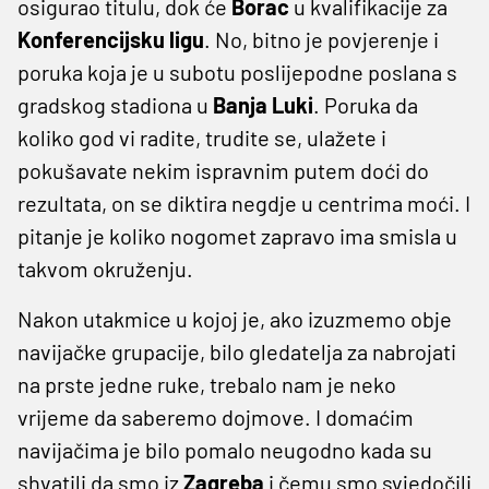
osigurao titulu, dok će
Borac
u kvalifikacije za
Konferencijsku
ligu
. No, bitno je povjerenje i
poruka koja je u subotu poslijepodne poslana s
gradskog stadiona u
Banja
Luki
. Poruka da
koliko god vi radite, trudite se, ulažete i
pokušavate nekim ispravnim putem doći do
rezultata, on se diktira negdje u centrima moći. I
pitanje je koliko nogomet zapravo ima smisla u
takvom okruženju.
Nakon utakmice u kojoj je, ako izuzmemo obje
navijačke grupacije, bilo gledatelja za nabrojati
na prste jedne ruke, trebalo nam je neko
vrijeme da saberemo dojmove. I domaćim
navijačima je bilo pomalo neugodno kada su
shvatili da smo iz
Zagreba
i čemu smo svjedočili