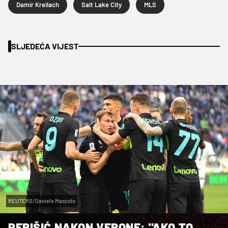
Damir Kreilach
Salt Lake City
MLS
SLJEDEĆA VIJEST
REUTERS/Daniele Mascolo
PERIŠIĆ NAKON VERONE: "AKO TO