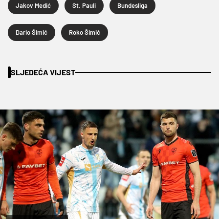
Jakov Medić
St. Pauli
Bundesliga
Dario Šimić
Roko Šimić
SLJEDEĆA VIJEST