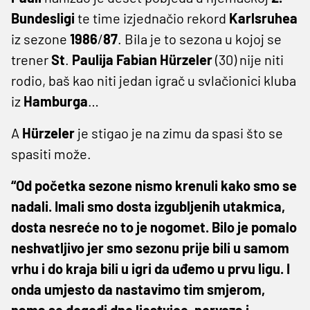
Bundesligi
te time izjednačio rekord
Karlsruhea
iz sezone
1986
/
87
. Bila je to sezona u kojoj se
trener
St
.
Paulija
Fabian
Hürzeler
(30) nije niti
rodio, baš kao niti jedan igrač u svlačionici kluba
iz
Hamburga
…
A
Hürzeler
je
stigao je na zimu da spasi što se
spasiti može.
“Od početka sezone nismo krenuli kako smo se
nadali. Imali smo dosta izgubljenih utakmica,
dosta nesreće no to je nogomet. Bilo je pomalo
neshvatljivo jer smo sezonu prije bili u samom
vrhu i do kraja bili u igri da uđemo u prvu ligu. I
onda umjesto da nastavimo tim smjerom,
nama se dogodi dno ljestvice, nervoza i