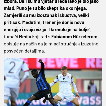
izbora. Dali su mu vjetar u leđa iako je bio jako
mlad. Puno je tu bilo skeptika oko njega.
Zamjerili su mu izostanak iskustva, veliki
pritisak. Međutim, trener je donio novu
energiju i svoju viziju. I krenulo je na bolje”,
tumači
Medić
koji rad s
Fabianom
Hürzelerom
opisuje na način da je mladi stručnjak izuzetno
posvećen detaljima.