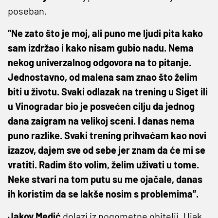
poseban.
“Ne zato što je moj, ali puno me ljudi pita kako
sam izdržao i kako nisam gubio nadu. Nema
nekog univerzalnog odgovora na to pitanje.
Jednostavno, od malena sam znao što želim
biti u životu. Svaki odlazak na trening u Siget ili
u Vinogradar bio je posvećen cilju da jednog
dana zaigram na velikoj sceni. I danas nema
puno razlike. Svaki trening prihvaćam kao novi
izazov, dajem sve od sebe jer znam da će mi se
vratiti. Radim što volim, želim uživati u tome.
Neke stvari na tom putu su me ojačale, danas
ih koristim da se lakše nosim s problemima”.
Jakov Medić
dolazi iz nogometne obitelji. Ujak