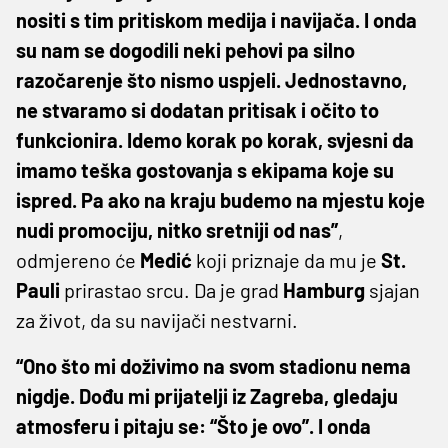
nositi s tim pritiskom medija i navijača. I onda
su nam se dogodili neki pehovi pa silno
razočarenje što nismo uspjeli. Jednostavno,
ne stvaramo si dodatan pritisak i očito to
funkcionira. Idemo korak po korak, svjesni da
imamo teška gostovanja s ekipama koje su
ispred. Pa ako na kraju budemo na mjestu koje
nudi promociju, nitko sretniji od nas”
,
odmjereno će
Medić
koji priznaje da mu je
St.
Pauli
prirastao srcu. Da je grad
Hamburg
sjajan
za život, da su navijači nestvarni.
“Ono što mi doživimo na svom stadionu nema
nigdje. Dođu mi prijatelji iz Zagreba, gledaju
atmosferu i pitaju se: “Što je ovo”. I onda