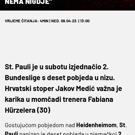
NEMA NIGDJE"
VRIJEME ČITANJA: 4MIN | NED. 09.04.23. | 13:00
St. Pauli je u subotu izjednačio 2.
Bundeslige s deset pobjeda u nizu.
Hrvatski stoper Jakov Medić važna je
karika u momčadi trenera Fabiana
Hürzelera (30)
Gostujućom pobjedom nad
Heidenheimom
,
St
.
Pauli
nanizao je deset pobjeda u njemačkoj
2.