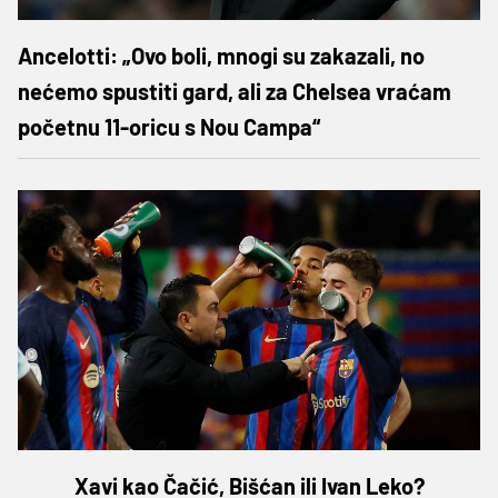
Ancelotti: „Ovo boli, mnogi su zakazali, no
nećemo spustiti gard, ali za Chelsea vraćam
početnu 11-oricu s Nou Campa“
Xavi kao Čačić, Bišćan ili Ivan Leko?