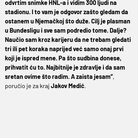
odvrtim snimke HNL-a i vidim 300 ljudi na
stadionu. I to vam je odgovor zašto gledam da
ostanem u Njemačkoj što duže. Cilj je plasman
u Bundesligu i sve sam podredio tome. Dalje?
Naučio sam kroz karijeru da ne trebam gledati
tri ili pet koraka naprijed već samo onaj prvi
koji je ispred mene. Pa što sudbina donese,
prihvatit ću to. Najbitnije je zdravlje i da sam
sretan ovime što radim. A zaista jesam”
,
poručio je za kraj
Jakov
Medić
.