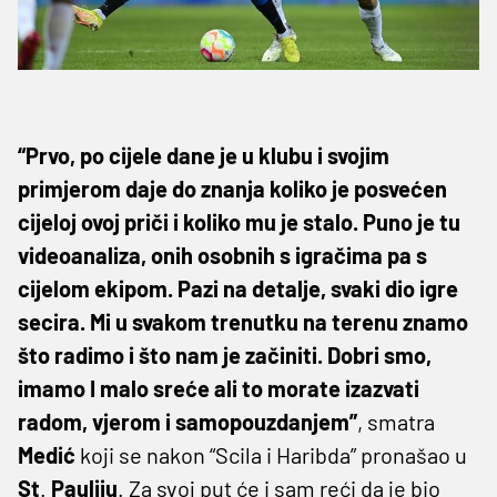
“Prvo, po cijele dane je u klubu i svojim
primjerom daje do znanja koliko je posvećen
cijeloj ovoj priči i koliko mu je stalo. Puno je tu
videoanaliza, onih osobnih s igračima pa s
cijelom ekipom. Pazi na detalje, svaki dio igre
secira. Mi u svakom trenutku na terenu znamo
što radimo i što nam je začiniti. Dobri smo,
imamo I malo sreće ali to morate izazvati
radom, vjerom i samopouzdanjem”
, smatra
Medić
koji se nakon “Scila i Haribda” pronašao u
St
.
Pauliju
. Za svoj put će i sam reći da je bio