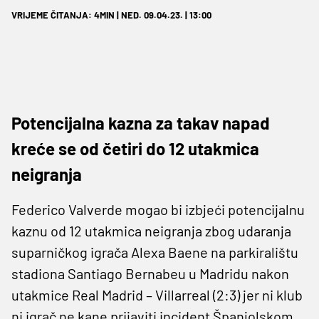
VRIJEME ČITANJA: 4MIN | NED. 09.04.23. | 13:00
Potencijalna kazna za takav napad
kreće se od četiri do 12 utakmica
neigranja
Federico Valverde mogao bi izbjeći potencijalnu
kaznu od 12 utakmica neigranja zbog udaranja
suparničkog igrača Alexa Baene na parkiralištu
stadiona Santiago Bernabeu u Madridu nakon
utakmice Real Madrid – Villarreal (2:3) jer ni klub
ni igrač ne kane prijaviti incident Španjolskom