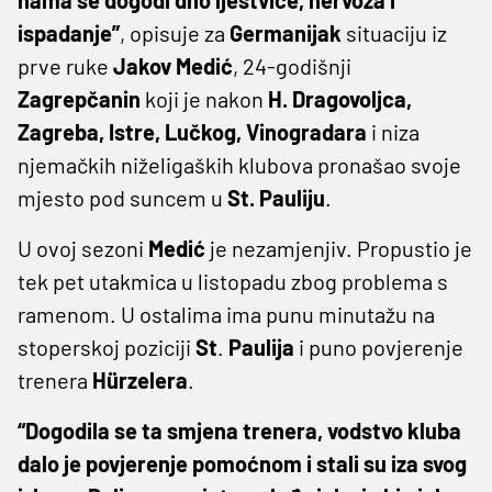
ispadanje”
, opisuje za
Germanijak
situaciju iz
prve ruke
Jakov
Medić
, 24-godišnji
Zagrepčanin
koji je nakon
H. Dragovoljca,
Zagreba, Istre, Lučkog, Vinogradara
i niza
njemačkih niželigaških klubova pronašao svoje
mjesto pod suncem u
St.
Pauliju
.
U ovoj sezoni
Medić
je nezamjenjiv. Propustio je
tek pet utakmica u listopadu zbog problema s
ramenom. U ostalima ima punu minutažu na
stoperskoj poziciji
St
.
Paulija
i puno povjerenje
trenera
Hürzelera
.
“Dogodila se ta smjena trenera, vodstvo kluba
dalo je povjerenje pomoćnom i stali su iza svog