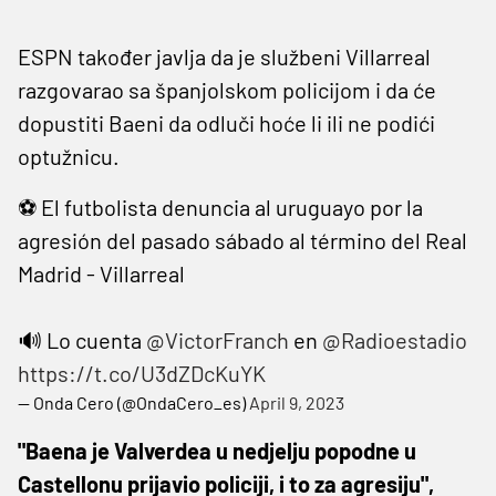
ESPN također javlja da je službeni Villarreal
razgovarao sa španjolskom policijom i da će
dopustiti Baeni da odluči hoće li ili ne podići
optužnicu.
⚽ El futbolista denuncia al uruguayo por la
agresión del pasado sábado al término del Real
Madrid - Villarreal
🔊 Lo cuenta
@VictorFranch
en
@Radioestadio
https://t.co/U3dZDcKuYK
— Onda Cero (@OndaCero_es)
April 9, 2023
"Baena je Valverdea u nedjelju popodne u
Castellonu prijavio policiji, i to za agresiju",