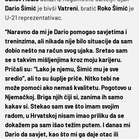
Dario
Šimić
je bivši
Vatreni
, bratić
Roko
Šimić
je
U-21 reprezentativac.
“Naravno da mi je Dario pomogao savjetima i
treninzima, ali nikada nije bilo situacije da sam
dobio nešto na račun svog ujaka. Sretao sam
se s takvim mišljenjima kroz moju karijeru.
Pričali su: “Lako je njemu, Šimić mu je sve
sredio”, ali to su šuplje priče. Nitko tebi ne
može pomoći ako nemaš kvalitetu. Pogotovo u
Njemačkoj. Briga njih čiji si, zanima ih samo
kakav si. Stekao sam sve što imam svojim
radom, u Hrvatskoj nisam imao priliku da se
dokažem pa sam išao težim putem. I danas mi
Dario da savjet, kao što mi ga daje otac ili