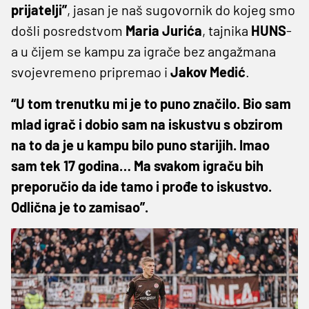
prijatelji”
, jasan je naš sugovornik do kojeg smo
došli posredstvom
Maria
Jurića
, tajnika
HUNS
-
a u čijem se kampu za igrače bez angažmana
svojevremeno pripremao i
Jakov
Medić
.
“U tom trenutku mi je to puno značilo. Bio sam
mlad igrač i dobio sam na iskustvu s obzirom
na to da je u kampu bilo puno starijih. Imao
sam tek 17 godina… Ma svakom igraču bih
preporučio da ide tamo i prođe to iskustvo.
Odlična je to zamisao”.