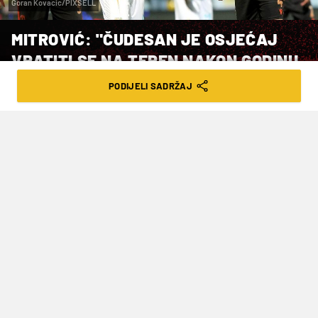
Goran Kovacic/PIXSELL
MITROVIĆ: "ČUDESAN JE OSJEĆAJ
VRATITI SE NA TEREN NAKON GODINU
DANA" (VIDEO)
PODIJELI SADRŽAJ
VRIJEME ČITANJA: 4MIN | NED. 09.04.23. | 13:00
Rijeka dijeli treće mjesto na ljestvici s
Osijekom i Varaždinom, svi imaju po 38
bodova osam kola prije kraja