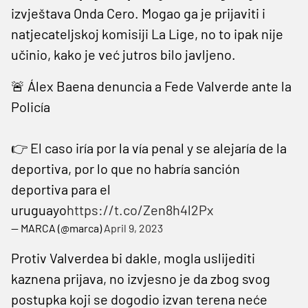
izvještava Onda Cero. Mogao ga je prijaviti i
natjecateljskoj komisiji La Lige, no to ipak nije
učinio, kako je već jutros bilo javljeno.
🚨 Álex Baena denuncia a Fede Valverde ante la
Policía
👉 El caso iría por la vía penal y se alejaría de la
deportiva, por lo que no habría sanción
deportiva para el
uruguayo
https://t.co/Zen8h4l2Px
— MARCA (@marca)
April 9, 2023
Protiv Valverdea bi dakle, mogla uslijediti
kaznena prijava, no izvjesno je da zbog svog
postupka koji se dogodio izvan terena neće