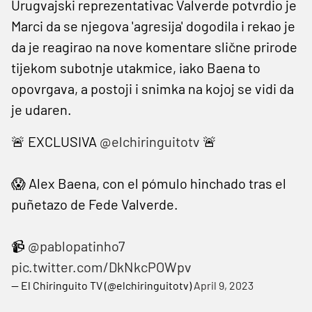
Urugvajski reprezentativac Valverde potvrdio je
Marci da se njegova 'agresija' dogodila i rekao je
da je reagirao na nove komentare slične prirode
tijekom subotnje utakmice, iako Baena to
opovrgava, a postoji i snimka na kojoj se vidi da
je udaren.
🚨 EXCLUSIVA
@elchiringuitotv
🚨
😱 Alex Baena, con el pómulo hinchado tras el
puñetazo de Fede Valverde.
📹
@pablopatinho7
pic.twitter.com/DkNkcPOWpv
— El Chiringuito TV (@elchiringuitotv)
April 9, 2023