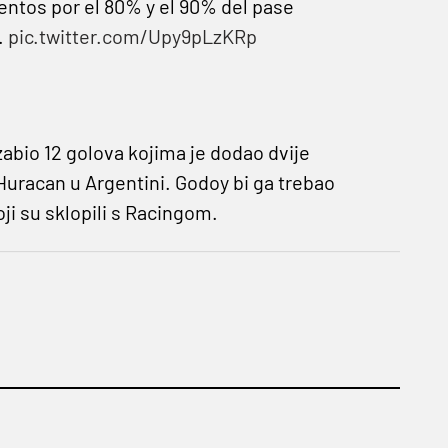
entos por el 80% y el 90% del pase
.
pic.twitter.com/Upy9pLzKRp
abio 12 golova kojima je dodao dvije
 Huracan u Argentini. Godoy bi ga trebao
i su sklopili s Racingom.