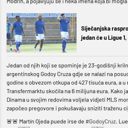
Modrih, a pojavljuju se i neka imena koja bi mogla 
Siječanjska raspro
jedan će u Ligue 1,
Jedan od njih koji se spominje je 23-godišnji kri
argentinskog Godoy Cruza gdje se nalazi na posudb
godine s obvezom otkupa od 427 tisuća eura, a 
Transfermarktu skočila na 6 milijuna eura. Kako ja
Dinama u svojim redovima voljela vidjeti MLS mo
započeo pregovore i pokušavaju sniziti traženu ci
🚨🚨 Martín Ojeda puede irse de
#GodoyCruz
. Lue