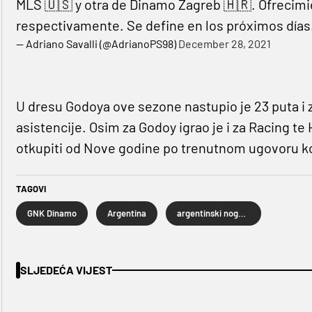
MLS 🇺🇸 y otra de Dinamo Zagreb 🇭🇷. Ofrecimi
respectivamente. Se define en los próximos días
— Adriano Savalli (@AdrianoPS98)
December 28, 2021
U dresu Godoya ove sezone nastupio je 23 puta i z
asistencije. Osim za Godoy igrao je i za Racing te
otkupiti od Nove godine po trenutnom ugovoru koj
TAGOVI
GNK Dinamo
Argentina
argentinski nogomet
SLJEDEĆA VIJEST