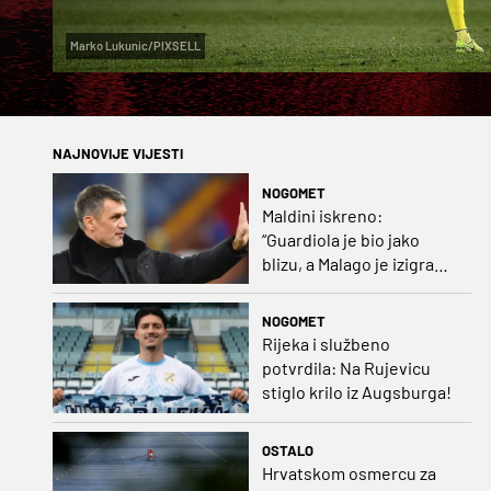
Marko Lukunic/PIXSELL
NAJNOVIJE VIJESTI
NOGOMET
Maldini iskreno:
“Guardiola je bio jako
blizu, a Malago je izigrao
naš početni dogovor”
NOGOMET
Rijeka i službeno
potvrdila: Na Rujevicu
stiglo krilo iz Augsburga!
OSTALO
Hrvatskom osmercu za