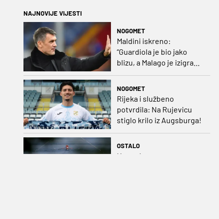
NAJNOVIJE VIJESTI
NOGOMET
Maldini iskreno:
“Guardiola je bio jako
blizu, a Malago je izigrao
naš početni dogovor”
NOGOMET
Rijeka i službeno
potvrdila: Na Rujevicu
stiglo krilo iz Augsburga!
OSTALO
Hrvatskom osmercu za
dvije sekunde pobjegla
medalja na SP-u
NOGOMET
TRANSFERI (9. kolovoza):