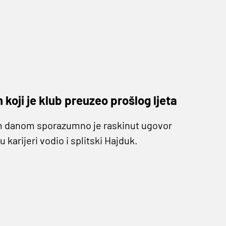
koji je klub preuzeo prošlog ljeta
jim danom sporazumno je raskinut ugovor
 karijeri vodio i splitski Hajduk.
kon nešto slabijeg ulaska u prvenstvo uspio je
bodom. S njim na klupi Dugopolje je osvojilo
aznenih udaraca poraženi od prvoligaša