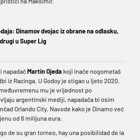
pristići na Maksimir.
daja: Dinamov dvojac iz obrane na odlasku,
 drugi u Super Lig
lni napadač
Martin Ojeda
koji inače nogometaš
i iz Racinga. U Godoy je stigao u ljeto 2020.
u međuvremenu mu je vrijednost po
vljaju argentinski mediji, napadača bi osim
mčad Orlando City. Navode kako je Dinamo već
jenu od 6 milijuna eura.
go de su gran torneo, hay una posibilidad de la