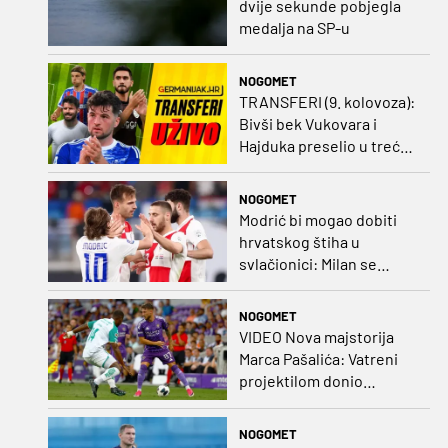
dvije sekunde pobjegla
medalja na SP-u
NOGOMET
TRANSFERI (9. kolovoza):
Bivši bek Vukovara i
Hajduka preselio u treću
ligu, đakovački 'sin vjetra'
napustio Kirgistan
NOGOMET
Modrić bi mogao dobiti
hrvatskog štiha u
svlačionici: Milan se
raspituje za usluge
Vatrenog!
NOGOMET
VIDEO Nova majstorija
Marca Pašalića: Vatreni
projektilom donio
vodstvo pa igru napustio
zbog ozljede
NOGOMET