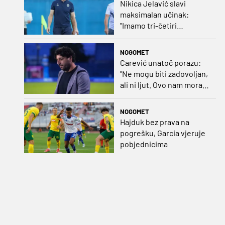
Nikica Jelavić slavi
maksimalan učinak:
"Imamo tri-četiri
senatora koji vode naš
vrtić"
NOGOMET
Carević unatoč porazu:
"Ne mogu biti zadovoljan,
ali ni ljut. Ovo nam mora
biti putokaz"
NOGOMET
Hajduk bez prava na
pogrešku, Garcia vjeruje
pobjednicima