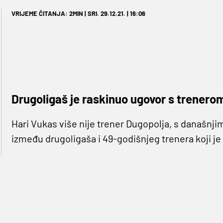
VRIJEME ČITANJA: 2MIN | SRI. 29.12.21. | 16:06
Drugoligaš je raskinuo ugovor s trenerom 
Hari Vukas više nije trener Dugopolja, s današn
između drugoligaša i 49-godišnjeg trenera koji je u
Na klupu Dugopolja sjeo je na početku sezone, na
momčad dovesti do sedmog mjesta s osvojenim 21 
županijski Kup, a u Kupu Hrvatske tek su nakon k
Lokomotive.