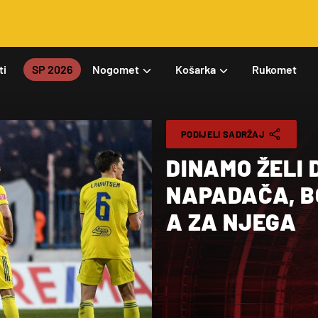
ti
SP 2026
Nogomet
Košarka
Rukomet
PODIJELI SADRŽAJ
DINAMO ŽELI
NAPADAČA, BO
A ZA NJEGA