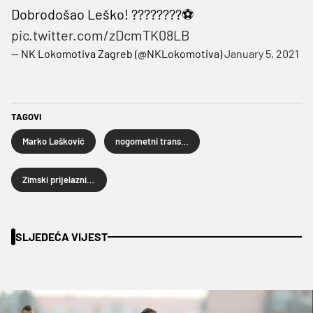
Dobrodošao Leško! ????????⚽
pic.twitter.com/zDcmTK08LB
— NK Lokomotiva Zagreb (@NKLokomotiva)
January 5, 2021
TAGOVI
Marko Lešković
nogometni transferi
Zimski prijelazni rok
SLJEDEĆA VIJEST