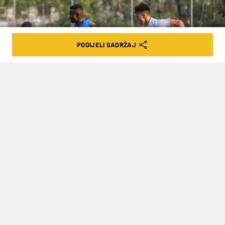
PODIJELI SADRŽAJ
EXPA/PIXSELL
MLADI HRVATSKI REPREZENTATIVAC
PREŠAO IZ AUSTRIJSKOG
DRUGOLIGAŠA U VITESSE
VRIJEME ČITANJA: 1MIN | UTO. 05.01.21. | 13:52