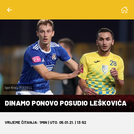
Igor Kralj/PIXSELL
DINAMO PONOVO POSUDIO LEŠKOVIĆA
VRIJEME ČITANJA: 1MIN | UTO. 05.01.21. | 13:52