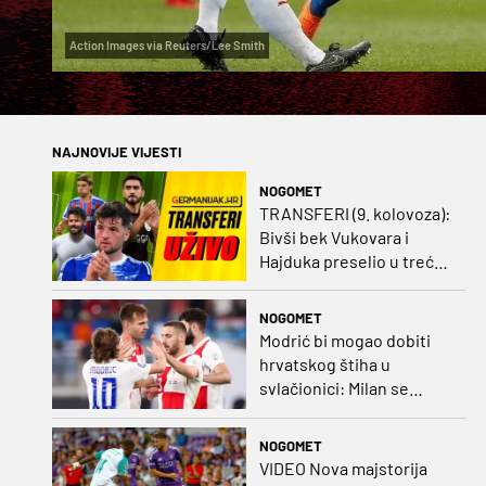
Action Images via Reuters/Lee Smith
NAJNOVIJE VIJESTI
NOGOMET
TRANSFERI (9. kolovoza):
Bivši bek Vukovara i
Hajduka preselio u treću
ligu, đakovački 'sin vjetra'
napustio Kirgistan
NOGOMET
Modrić bi mogao dobiti
hrvatskog štiha u
svlačionici: Milan se
raspituje za usluge
Vatrenog!
NOGOMET
VIDEO Nova majstorija