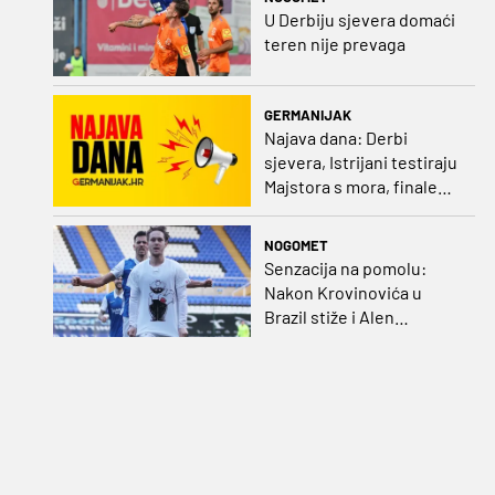
U Derbiju sjevera domaći
teren nije prevaga
GERMANIJAK
Najava dana: Derbi
sjevera, Istrijani testiraju
Majstora s mora, finale
Ramljaka Dinamo - Ajax,
mladi rukometaši protiv
NOGOMET
Francuza
Senzacija na pomolu:
Nakon Krovinovića u
Brazil stiže i Alen
Halilović!?