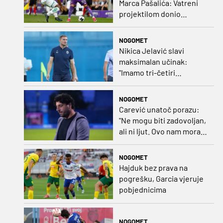
Marca Pašalića: Vatreni
projektilom donio
vodstvo pa igru napustio
zbog ozljede
NOGOMET
Nikica Jelavić slavi
maksimalan učinak:
"Imamo tri-četiri
senatora koji vode naš
vrtić"
NOGOMET
Carević unatoč porazu:
"Ne mogu biti zadovoljan,
ali ni ljut. Ovo nam mora
biti putokaz"
NOGOMET
Hajduk bez prava na
pogrešku, Garcia vjeruje
pobjednicima
NOGOMET