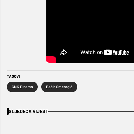
TAGOVI
GNK Dinamo
Bećir Omeragić
SLJEDEĆA VIJEST