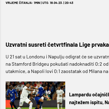
VRIJEME ČITANJA: 1MIN | UTO. 18.04.23. | 20:43
Uzvratni susreti četvrtfinala Lige prvaka
U 21 sat u Londonu i Napulju odigrat će se uzvrat
na Stamford Bridgeu pokušati nadoknaditi 0:2 od
utakmice, a Napoli lovi 0:1 zaostatak od Milana 
Lampardu očajnički
najtežem ispitu, 