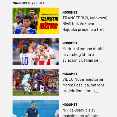
NAJNOVIJE VIJESTI
NOGOMET
TRANSFERI (9. kolovoza):
Bivši bek Vukovara i
Hajduka preselio u treću
ligu, đakovački 'sin vjetra'
napustio Kirgistan
NOGOMET
Modrić bi mogao dobiti
hrvatskog štiha u
svlačionici: Milan se
raspituje za usluge
Vatrenog!
NOGOMET
VIDEO Nova majstorija
Marca Pašalića: Vatreni
projektilom donio
vodstvo pa igru napustio
zbog ozljede
NOGOMET
Nikica Jelavić slavi
maksimalan učinak: