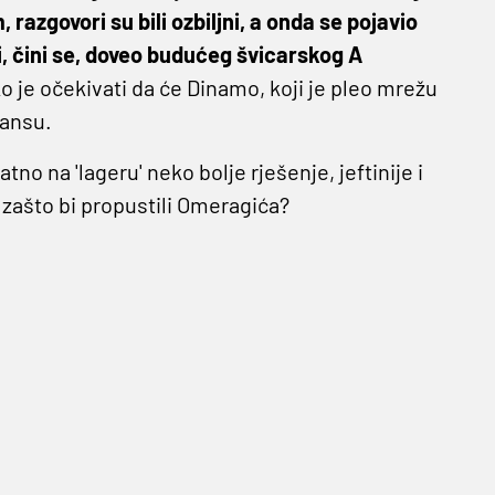
razgovori su bili ozbiljni, a onda se pojavio
i, čini se, doveo budućeg švicarskog A
ko je očekivati da će Dinamo, koji je pleo mrežu
šansu.
tno na 'lageru' neko bolje rješenje, jeftinije i
e zašto bi propustili Omeragića?