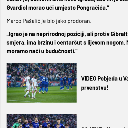
Gvardiol morao ući umjesto Pongračića.”
Marco Pašalić je bio jako prodoran.
„Igrao je na neprirodnoj poziciji, ali protiv Gibra
smjera, ima brzinu i centaršut s lijevom nogom. 
moramo naći u budućnosti.”
VIDEO Pobjeda u V
prvenstvu!