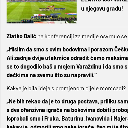
u njegovu gradu!
Zlatko Dalić
na konferenciji za medije osvrnuo se
„Mislim da smo s ovim bodovima i porazom Češke ri
Ali zadnje dvije utakmice odradit ćemo maksimal
se to dogodilo baš u mojem Varaždinu i da smo se
dečkima na svemu što su napravili."
Kakva je bila ideja s promjenom cijele momčadi?
„Ne bih rekao da je to druga postava, priliku sam
s dva ofenzivna igrača na bokovima dobiti proboj
Isprobali smo i Fruka, Baturinu, Ivanovića i Majera 
kakav je, odmorili smo neke igrače, žao mi je što 