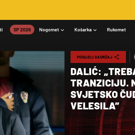
ti
SP 2026
Nogomet
Košarka
Rukomet
PODIJELI SADRŽAJ
DALIĆ: „TREB
TRANZICIJU. 
SVJETSKO ČU
VELESILA”