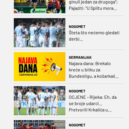
ginuli jedan za drugoga";
Pajaziti: "U Splitu moramo
dovršiti posao"
NOGOMET
Šteta što nećemo gledati
derbi...
GERMANIJAK
Najava dana: Brekalo
kreće u bitku za
Bundesligu, a košarkaški
kadeti po A diviziju
NOGOMET
OCJENE - Rijeka: Eh, da
se broje udarci...
Pretvorili Krkalića u
junaka, a izlet na uzvrat u
ozbiljan posao!
NOGOMET