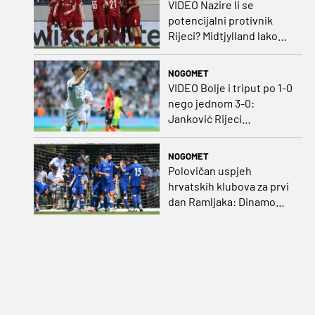
VIDEO Nazire li se
potencijalni protivnik
Rijeci? Midtjylland lako
protiv Iraca za slavlje u
prvoj utakmici
NOGOMET
VIDEO Bolje i triput po 1-0
nego jednom 3-0:
Janković Rijeci
projektilom donio slavlje
protiv inferiornijeg
NOGOMET
protivnika
Polovičan uspjeh
hrvatskih klubova za prvi
dan Ramljaka: Dinamo
poražen od Juventusa,
Hajduk bolji od Bologne