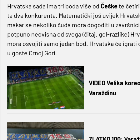
Hrvatska sada ima tri boda više od
Češke
te četir
ta dva konkurenta. Matematički još uvijek Hrvatsk
makar se nekoliko čuda mora dogoditi u završnici k
potpuno neovisna od svega (čitaj. gol-razlike) H
mora osvojiti samo jedan bod. Hrvatska će igrati 
u goste Crnoj Gori.
VIDEO Velika koreo
Varaždinu
ZLATKO 100: Varaž