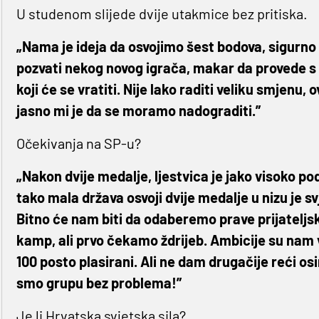
U studenom slijede dvije utakmice bez pritiska.
„Nama je ideja da osvojimo šest bodova, sigurno
pozvati nekog novog igrača, makar da provede s 
koji će se vratiti. Nije lako raditi veliku smjenu,
jasno mi je da se moramo nadograditi.”
Očekivanja na SP-u?
„Nakon dvije medalje, ljestvica je jako visoko po
tako mala država osvoji dvije medalje u nizu je s
Bitno će nam biti da odaberemo prave prijateljske
kamp, ali prvo čekamo ždrijeb. Ambicije su nam 
100 posto plasirani. Ali ne dam drugačije reći o
smo grupu bez problema!”
Je li Hrvatska svjetska sila?