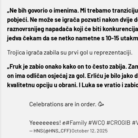
„Ne bih govorio o imenima. Mi trebamo tranziciju
pobjeći. Ne može se igrača pozvati nakon dvije 
raznovrsnijeg napadača koji će biti konkurencij
jedva čekam da se netko nametne s 10-15 utakmi
Trojica igrača zabila su prvi gol u reprezentaciji.
„Fruk je zabio onako kako on to često zabija. Zami
on ima odličan osjećaj za gol. Erliću je bilo jako
kvalitetnu opciju u obrani. I Luka se vratio i zabio
Celebrations are in order. 🥳
Yeeeeeees! ✊
#Family
#WCQ
#CROGIB
#V
— HNS (@HNS_CFF)
October 12, 2025