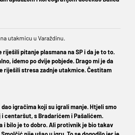
 na utakmicu u Varaždinu.
ješili pitanje plasmana na SP i da je to to.
no, idemo po dvije pobjede. Drago mi je da
 riješili stresa zadnje utakmice. Čestitam
 dao igračima koji su igrali manje. Htjeli smo
 i centaršut, s Bradarićem i Pašalićem.
i bilo je to dobro. Ali protivnik je bio takav
Smolčić nije ušao u igru. To se dogodilo jer je