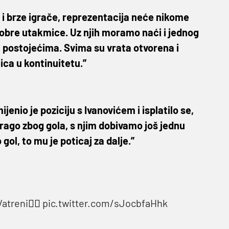
 i brze igrače, reprezentacija neće nikome
dobre utakmice. Uz njih moramo naći i jednog
a postojećima. Svima su vrata otvorena i
ca u kontinuitetu.”
jenio je poziciju s Ivanovićem i isplatilo se,
 drago zbog gola, s njim dobivamo još jednu
 gol, to mu je poticaj za dalje.”
atreni
❤️‍🔥
pic.twitter.com/sJocbfaHhk