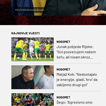
REUTERS/Antonio Bronic
NAJNOVIJE VIJESTI
NOGOMET
Junak pobjede Rijeke:
“Gol posvećujem našem
šefu, ali nisam skroz
zadovoljan, trebali smo
pobijediti s dva, tri gola
NOGOMET
razlike”
Matjaž Kek: “Nedostajalo
je energije, gladi, ‘krvi’ da
zabijemo drugi gol”
NOGOMET
Šego: "Agresivno smo