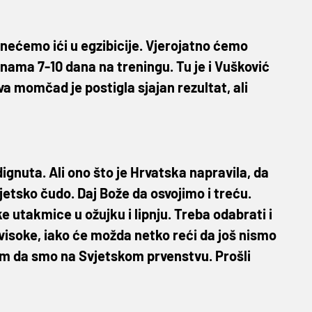
 nećemo ići u egzibicije. Vjerojatno ćemo
nama 7-10 dana na treningu. Tu je i Vušković
 ova momčad je postigla sjajan rezultat, ali
dignuta. Ali ono što je Hrvatska napravila, da
vjetsko čudo. Daj Bože da osvojimo i treću.
 utakmice u ožujku i lipnju. Treba odabrati i
visoke, iako će možda netko reći da još nismo
sim da smo na Svjetskom prvenstvu. Prošli