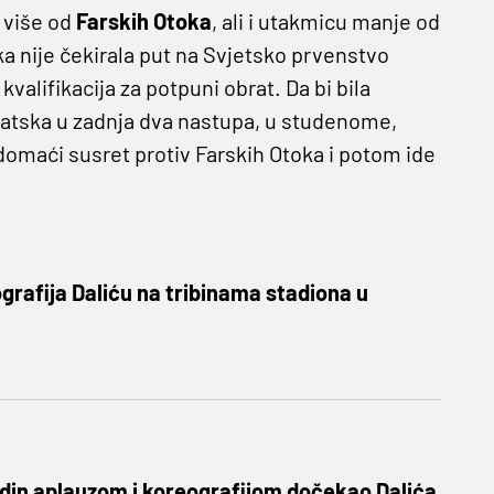
i više od
Farskih Otoka
, ali i utakmicu manje od
a nije čekirala put na Svjetsko prvenstvo
valifikacija za potpuni obrat. Da bi bila
rvatska u zadnja dva nastupa, u studenome,
domaći susret protiv Farskih Otoka i potom ide
grafija Daliću na tribinama stadiona u
din aplauzom i koreografijom dočekao Dalića