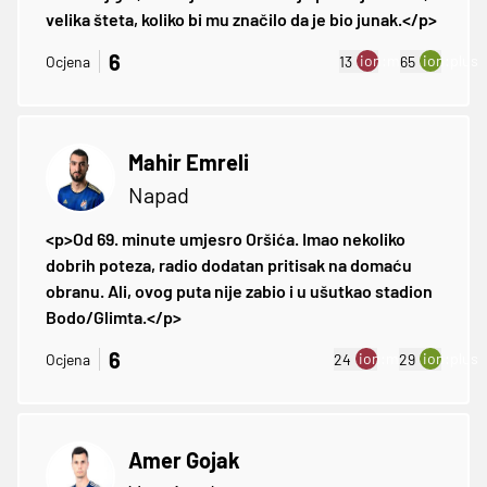
velika šteta, koliko bi mu značilo da je bio junak.</p>
6
ion:minus
ion:plus
Ocjena
13
65
Mahir Emreli
Napad
<p>Od 69. minute umjesro Oršića. Imao nekoliko
dobrih poteza, radio dodatan pritisak na domaću
obranu. Ali, ovog puta nije zabio i u ušutkao stadion
Bodo/Glimta.</p>
6
ion:minus
ion:plus
Ocjena
24
29
Amer Gojak