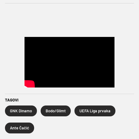
TAGOVI
GNK Dinamo
Bodo/Glimt
UEFA Liga prvaka
Ante Čačić