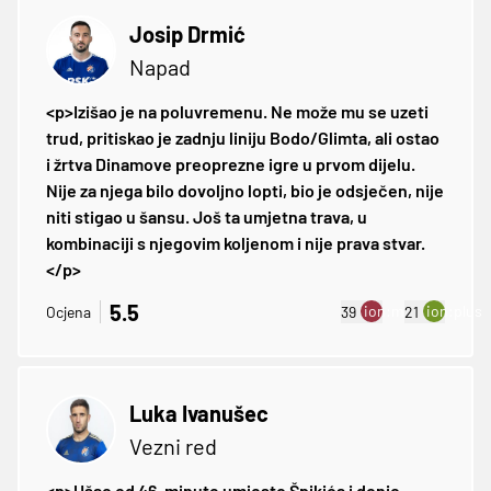
Josip Drmić
Napad
<p>Izišao je na poluvremenu. Ne može mu se uzeti
trud, pritiskao je zadnju liniju Bodo/Glimta, ali ostao
i žrtva Dinamove preoprezne igre u prvom dijelu.
Nije za njega bilo dovoljno lopti, bio je odsječen, nije
niti stigao u šansu. Još ta umjetna trava, u
kombinaciji s njegovim koljenom i nije prava stvar.
</p>
5.5
ion:minus
ion:plus
Ocjena
39
21
Luka Ivanušec
Vezni red
<p>Ušao od 46. minute umjesto Špikića i donio