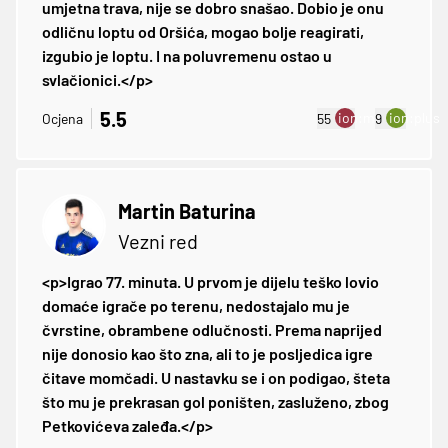
umjetna trava, nije se dobro snašao. Dobio je onu
odličnu loptu od Oršića, mogao bolje reagirati,
izgubio je loptu. I na poluvremenu ostao u
svlačionici.</p>
5.5
ion:minus
ion:plus
Ocjena
55
9
Martin Baturina
Vezni red
<p>Igrao 77. minuta. U prvom je dijelu teško lovio
domaće igrače po terenu, nedostajalo mu je
čvrstine, obrambene odlučnosti. Prema naprijed
nije donosio kao što zna, ali to je posljedica igre
čitave momčadi. U nastavku se i on podigao, šteta
što mu je prekrasan gol poništen, zasluženo, zbog
Petkovićeva zaleđa.</p>