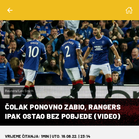
Reuters/Lee Smith
ČOLAK PONOVNO ZABIO, RANGERS
IPAK OSTAO BEZ POBJEDE (VIDEO)
VRIJEME ČITANJA: 1MIN | UTO. 16.08.22. | 23:14