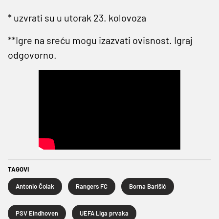
* uzvrati su u utorak 23. kolovoza
**Igre na sreću mogu izazvati ovisnost. Igraj
odgovorno.
TAGOVI
Antonio Čolak
Rangers FC
Borna Barišić
PSV Eindhoven
UEFA Liga prvaka