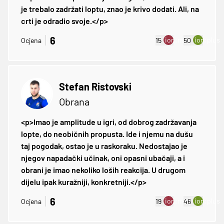
je trebalo zadržati loptu, znao je krivo dodati. Ali, na
crti je odradio svoje.</p>
6
ion:minus
ion:plus
Ocjena
15
50
Stefan Ristovski
Obrana
<p>Imao je amplitude u igri, od dobrog zadržavanja
lopte, do neobičnih propusta. Ide i njemu na dušu
taj pogodak, ostao je u raskoraku. Nedostajao je
njegov napadački učinak, oni opasni ubačaji, a i
obrani je imao nekoliko loših reakcija. U drugom
dijelu ipak kuražniji, konkretniji.</p>
6
ion:minus
ion:plus
Ocjena
19
46