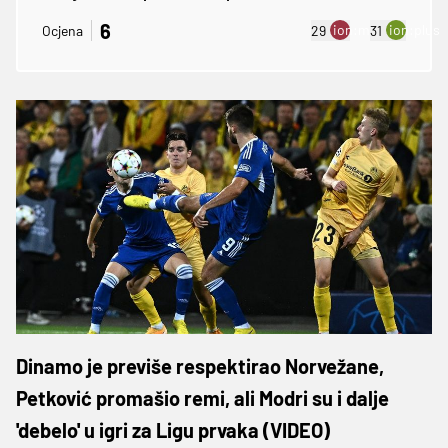
6
ion:minus
ion:plus
Ocjena
29
31
Dinamo je previše respektirao Norvežane,
Petković promašio remi, ali Modri su i dalje
'debelo' u igri za Ligu prvaka (VIDEO)