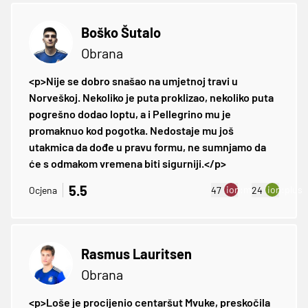
Boško Šutalo
Obrana
<p>Nije se dobro snašao na umjetnoj travi u
Norveškoj. Nekoliko je puta proklizao, nekoliko puta
pogrešno dodao loptu, a i Pellegrino mu je
promaknuo kod pogotka. Nedostaje mu još
utakmica da dođe u pravu formu, ne sumnjamo da
će s odmakom vremena biti sigurniji.</p>
5.5
ion:minus
ion:plus
Ocjena
47
24
Rasmus Lauritsen
Obrana
<p>Loše je procijenio centaršut Mvuke, preskočila