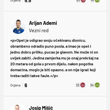
5.5
Ocjena
53
14
Arijan Ademi
Vezni red
<p>Opet je odigrao svoju očekivanu dionicu,
obrambeno odradio puno posla, a imao je opet i
jednu dobru priliku, pucao je glavom. Ne može ni on
uvijek zabiti. Jedina zamjerka mu je onaj prekršaj na
20 metara od gola u prvom dijelu, nakon pogotka
domaćina, moglo je biti opasno, a on nije igrač koji
treba raditi takve faule.</p>
6
ion:minus
ion:plus
Ocjena
33
34
Josip Mišić