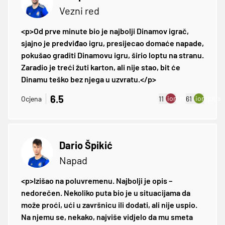
Vezni red
<p>Od prve minute bio je najbolji Dinamov igrač,
sjajno je predviđao igru, presijecao domaće napade,
pokušao graditi Dinamovu igru, širio loptu na stranu.
Zaradio je treći žuti karton, ali nije stao, bit će
Dinamu teško bez njega u uzvratu.</p>
6.5
ion:minus
ion:plus
Ocjena
11
61
Dario Špikić
Napad
<p>Izišao na poluvremenu. Najbolji je opis –
nedorečen. Nekoliko puta bio je u situacijama da
može proći, ući u završnicu ili dodati, ali nije uspio.
Na njemu se, nekako, najviše vidjelo da mu smeta