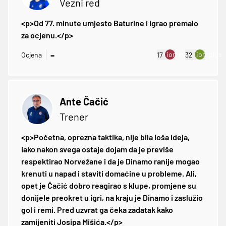
Vezni red
<p>Od 77. minute umjesto Baturine i igrao premalo
za ocjenu.</p>
-
ion:minus
ion:plus
Ocjena
17
32
Ante Čačić
Trener
<p>Početna, oprezna taktika, nije bila loša ideja,
iako nakon svega ostaje dojam da je previše
respektirao Norvežane i da je Dinamo ranije mogao
krenuti u napad i staviti domaćine u probleme. Ali,
opet je Čačić dobro reagirao s klupe, promjene su
donijele preokret u igri, na kraju je Dinamo i zaslužio
gol i remi. Pred uzvrat ga čeka zadatak kako
zamijeniti Josipa Mišića.</p>