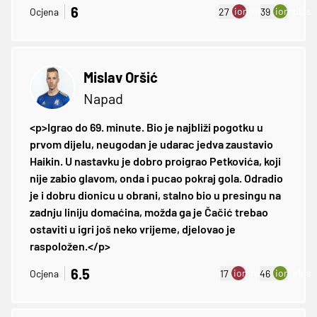
6
ion:minus
ion:plus
Ocjena
27
39
Mislav Oršić
Napad
<p>Igrao do 69. minute. Bio je najbliži pogotku u
prvom dijelu, neugodan je udarac jedva zaustavio
Haikin. U nastavku je dobro proigrao Petkovića, koji
nije zabio glavom, onda i pucao pokraj gola. Odradio
je i dobru dionicu u obrani, stalno bio u presingu na
zadnju liniju domaćina, možda ga je Čačić trebao
ostaviti u igri još neko vrijeme, djelovao je
raspoložen.</p>
6.5
ion:minus
ion:plus
Ocjena
17
46