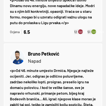
Dinamu novu energiju, nove napadačke ideje. Modri
su s njim bili konkretniji, opasniji. Vraća se u staru
formu, mogao bi u uzvratu odigrati važnu ulogu na
putu do prolaska u Ligu prvaka.</p>
6.5
ion:minus
ion:plus
Ocjena
12
51
Bruno Petković
Napad
<p>Od 46. minute umjesto Drmića, Njega je najteže
ocijeniti. Jer, odigrao je odlično poluvrijeme,
zadržao nekoliko lopti, proigrao, preselio igru na
domaću polovicu. I kod te velike šanse, sve je
napravio vrhunski, primanje petom, bijeg kraj
Bodeovih braniča... Ali, igrač njegove klase morao je
zabiti taj gol, teško je zamisliti bolju poziciju. Šteta,