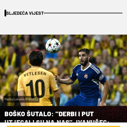
SLJEDEĆA VIJEST
Marko Lukunic/PIXSELL
BOŠKO ŠUTALO: "DERBI I PUT
UTJECALI SU NA NAS", IVANUŠEC: