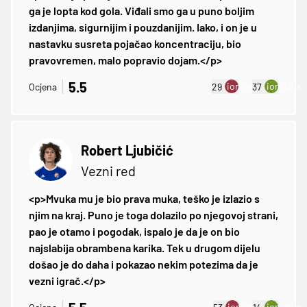
ga je lopta kod gola. Viđali smo ga u puno boljim
izdanjima, sigurnijim i pouzdanijim. Iako, i on je u
nastavku susreta pojačao koncentraciju, bio
pravovremen, malo popravio dojam.</p>
5.5
ion:minus
ion:plus
Ocjena
29
37
Robert Ljubičić
Vezni red
<p>Mvuka mu je bio prava muka, teško je izlazio s
njim na kraj. Puno je toga dolazilo po njegovoj strani,
pao je otamo i pogodak, ispalo je da je on bio
najslabija obrambena karika. Tek u drugom dijelu
došao je do daha i pokazao nekim potezima da je
vezni igrač.</p>
ion:minus
ion:plus