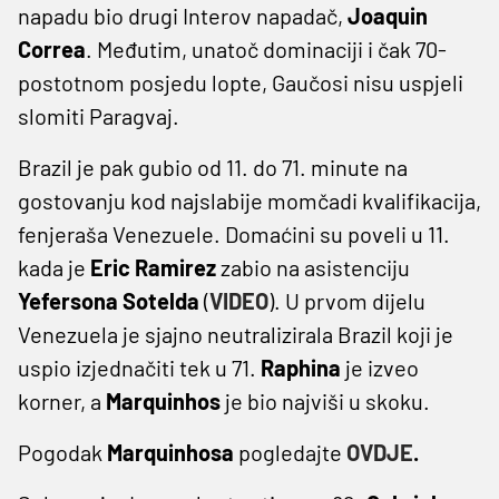
napadu bio drugi Interov napadač,
Joaquin
Correa
. Međutim, unatoč dominaciji i čak 70-
postotnom posjedu lopte, Gaučosi nisu uspjeli
slomiti Paragvaj.
Brazil je pak gubio od 11. do 71. minute na
gostovanju kod najslabije momčadi kvalifikacija,
fenjeraša Venezuele. Domaćini su poveli u 11.
kada je
Eric Ramirez
zabio na asistenciju
Yefersona Sotelda
(
VIDEO
). U prvom dijelu
Venezuela je sjajno neutralizirala Brazil koji je
uspio izjednačiti tek u 71.
Raphina
je izveo
korner, a
Marquinhos
je bio najviši u skoku.
Pogodak
Marquinhosa
pogledajte
OVDJE
.