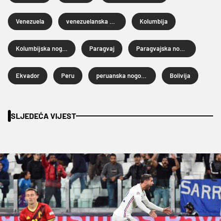
Venezuela
venezuelanska nogometna reprezentacija
Kolumbija
Kolumbijska nogometna reprezentacija
Paragvaj
Paragvajska nogometna reprezentacija
Ekvador
Peru
peruanska nogometna reprezentacija
Bolivija
SLJEDEĆA VIJEST