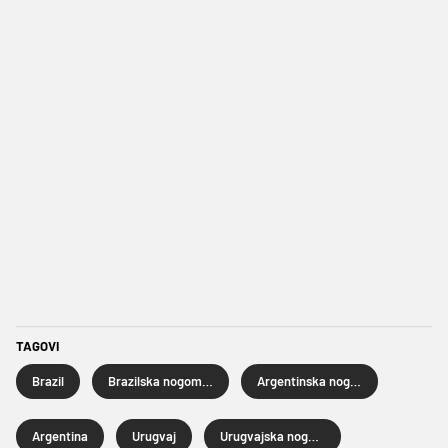
TAGOVI
Brazil
Brazilska nogometna reprezentacija
Argentinska nogometna reprezentacija
Argentina
Urugvaj
Urugvajska nogometna reprezentacija