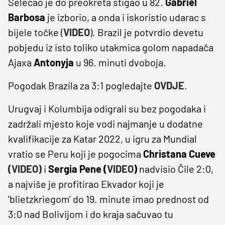
Selecao je do preokreta stigao u 82.
Gabriel
Barbosa
je izborio, a onda i iskoristio udarac s
bijele točke (
VIDEO
). Brazil je potvrdio devetu
pobjedu iz isto toliko utakmica golom napadača
Ajaxa
Antonyja
u 96. minuti dvoboja.
Pogodak Brazila za 3:1 pogledajte
OVDJE
.
Urugvaj i Kolumbija odigrali su bez pogodaka i
zadržali mjesto koje vodi najmanje u dodatne
kvalifikacije za Katar 2022, u igru za Mundial
vratio se Peru koji je pogocima
Christana Cueve
(VIDEO)
i
Sergia Pene (
VIDEO
)
nadvisio Čile 2:0,
a najviše je profitirao Ekvador koji je
'blietzkriegom' do 19. minute imao prednost od
3:0 nad Bolivijom i do kraja sačuvao tu