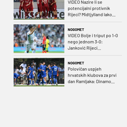
VIDEO Nazire li se
potencijalni protivnik
Rijeci? Midtjylland lako
protiv Iraca za slavlje u
prvoj utakmici
NOGOMET
VIDEO Bolje i triput po 1-0
nego jednom 3-0:
Janković Rijeci
projektilom donio slavlje
protiv inferiornijeg
NOGOMET
protivnika
Polovičan uspjeh
hrvatskih klubova za prvi
dan Ramljaka: Dinamo
poražen od Juventusa,
Hajduk bolji od Bologne