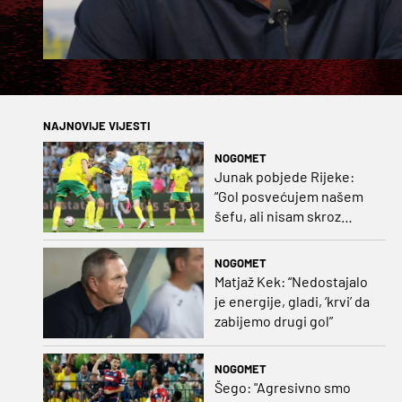
NAJNOVIJE VIJESTI
NOGOMET
Junak pobjede Rijeke:
“Gol posvećujem našem
šefu, ali nisam skroz
zadovoljan, trebali smo
pobijediti s dva, tri gola
NOGOMET
razlike”
Matjaž Kek: “Nedostajalo
je energije, gladi, ‘krvi’ da
zabijemo drugi gol”
NOGOMET
Šego: "Agresivno smo