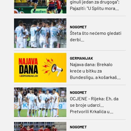
ginuli jedan za drugoga";
Pajaziti: "U Splitu moramo
dovršiti posao"
NOGOMET
Šteta što nećemo gledati
derbi...
GERMANIJAK
Najava dana: Brekalo
kreće u bitku za
Bundesligu, a košarkaški
kadeti po A diviziju
NOGOMET
OCJENE - Rijeka: Eh, da
se broje udarci...
Pretvorili Krkalića u
junaka, a izlet na uzvrat u
ozbiljan posao!
NOGOMET