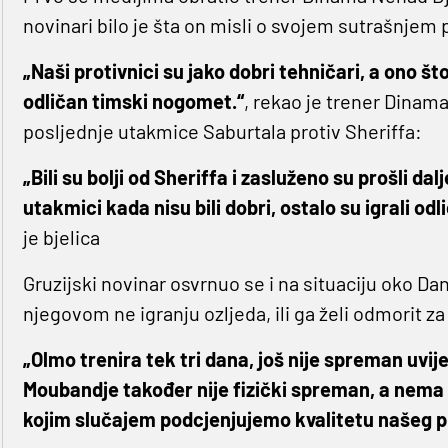
novinari bilo je šta on misli o svojem sutrašnjem 
„Naši protivnici su jako dobri tehničari, a ono št
odličan timski nogomet.“
, rekao je trener Dinama
posljednje utakmice Saburtala protiv Sheriffa:
„Bili su bolji od Sheriffa i zasluženo su prošli dal
utakmici kada nisu bili dobri, ostalo su igrali od
je bjelica
Gruzijski novinar osvrnuo se i na situaciju oko Dan
njegovom ne igranju ozljeda, ili ga želi odmorit 
„Olmo trenira tek tri dana, još nije spreman uvije
Moubandje također nije fizički spreman, a nema
kojim slučajem podcjenjujemo kvalitetu našeg p