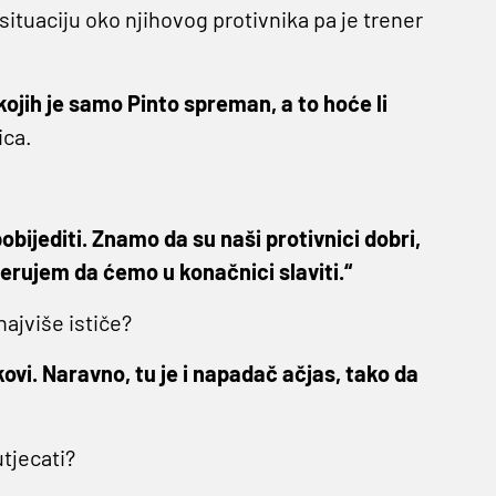
situaciju oko njihovog protivnika pa je trener
ojih je samo Pinto spreman, a to hoće li
ica.
 pobijediti. Znamo da su naši protivnici dobri,
vjerujem da ćemo u konačnici slaviti.“
najviše ističe?
ekovi. Naravno, tu je i napadač ačjas, tako da
utjecati?