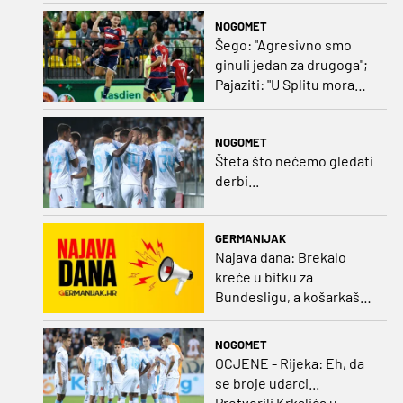
NOGOMET
Šego: "Agresivno smo
ginuli jedan za drugoga";
Pajaziti: "U Splitu moramo
dovršiti posao"
NOGOMET
Šteta što nećemo gledati
derbi...
GERMANIJAK
Najava dana: Brekalo
kreće u bitku za
Bundesligu, a košarkaški
kadeti po A diviziju
NOGOMET
OCJENE - Rijeka: Eh, da
se broje udarci...
Pretvorili Krkalića u