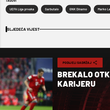
TAGOVI
UEFA Liga prvaka
Sarbutalo
GNK Dinamo
Marko L
SLJEDEĆA VIJEST
PODIJELI SADRŽAJ
BREKALO OTK
KARIJERU