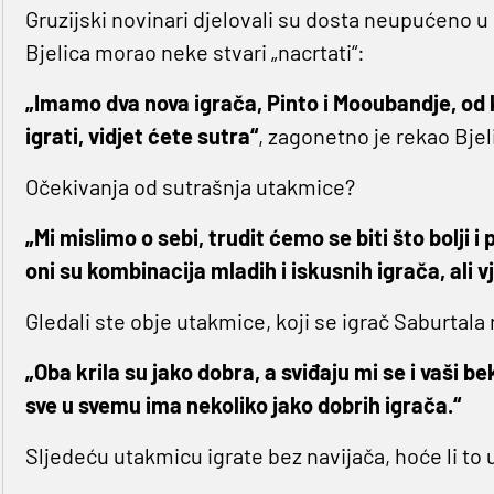
Gruzijski novinari djelovali su dosta neupućeno u 
Bjelica morao neke stvari „nacrtati“:
„Imamo dva nova igrača, Pinto i Mooubandje, od k
igrati, vidjet ćete sutra“
, zagonetno je rekao Bjel
Očekivanja od sutrašnja utakmice?
„Mi mislimo o sebi, trudit ćemo se biti što bolji i
oni su kombinacija mladih i iskusnih igrača, ali 
Gledali ste obje utakmice, koji se igrač Saburtala 
„Oba krila su jako dobra, a sviđaju mi se i vaši b
sve u svemu ima nekoliko jako dobrih igrača.“
Sljedeću utakmicu igrate bez navijača, hoće li to 