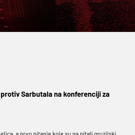
 protiv Sarbutala na konferenciji za
ca, a prvo pitanje koje su ga pitali gruzijski