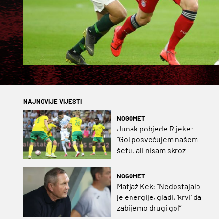
NAJNOVIJE VIJESTI
NOGOMET
Junak pobjede Rijeke:
“Gol posvećujem našem
šefu, ali nisam skroz
zadovoljan, trebali smo
pobijediti s dva, tri gola
NOGOMET
razlike”
Matjaž Kek: “Nedostajalo
je energije, gladi, ‘krvi’ da
zabijemo drugi gol”