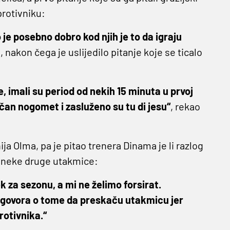
protivniku:
o je posebno dobro kod njih je to da igraju
, nakon čega je uslijedilo pitanje koje se ticalo
je, imali su period od nekih 15 minuta u prvoj
ličan nogomet i zasluženo su tu di jesu“
, rekao
ija Olma, pa je pitao trenera Dinama je li razlog
za neke druge utakmice:
k za sezonu, a mi ne želimo forsirat.
 govora o tome da preskaču utakmicu jer
rotivnika.“