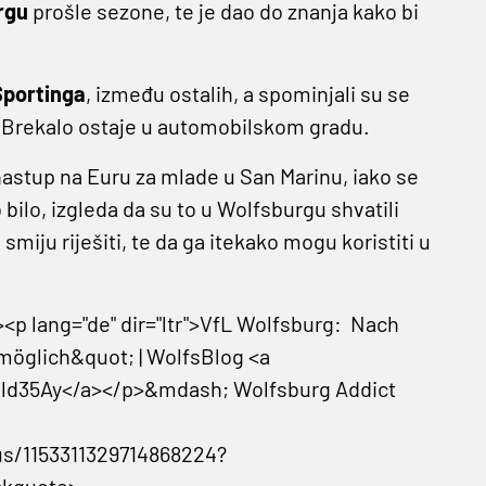
rgu
prošle sezone, te je dao do znanja kako bi
Sportinga
, između ostalih, a spominjali su se
ko Brekalo ostaje u automobilskom gradu.
nastup na Euru za mlade u San Marinu, iako se
bilo, izgleda da su to u Wolfsburgu shvatili
miju riješiti, te da ga itekako mogu koristiti u
><p lang="de" dir="ltr">VfL Wolfsburg: Nach
nmöglich&quot; | WolfsBlog <a
vZld35Ay</a></p>&mdash; Wolfsburg Addict
us/1153311329714868224?
ckquote>