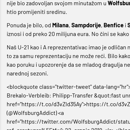
nije bio zadovoljan svojom minutažom u
Wolfsbu
htio promijeniti sredinu.
Ponuda je bilo, od
Milana
,
Sampdorije
,
Benfice
i
iznosi i od preko 20 milijuna eura. No čini se ka
Naš U-21 kao i A reprezentativac imao je odličan 
to za samu reprezentaciju ne može reći. Bilo kako 
kao poruku i upozorenje da se mladog dragulja ne s
narednoj sezoni.
<blockquote class="twitter-tweet" data-lang="hr"
Brekalo-Verbleib: Philipp-Transfer &quot;fast u
href="https://t.co/d3vZld35Ay">https://t.co/d3
(@WolfsburgAddict) <a
href="https://twitter.com/WolfsburgAddict/stat
ref_src=twsrc%5Etfw">22. srpnja 2019.</a></blo