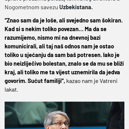
Nogometnom savezu
Uzbekistana.
“Znao sam da je loše, ali svejedno sam šokiran.
Kad si s nekim toliko povezan… Ma da se
razumijemo, nismo mi na dnevnoj bazi
komunicirali, ali taj naš odnos nam je ostao
toliko u sjećanju da sam baš potresen. Iako je
bio neizliječivo bolestan, znalo se da mu se bliži
kraj, ali toliko me ta vijest uznemirila da jedva
govorim. Sućut familiji”,
kazao nam je Vatreni
lakat.