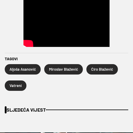
TAGOVI
Aljoša Asanović
Miroslav Blažević
Ćiro Blažević
Vatreni
SLJEDEĆA VIJEST