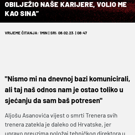
OBILJEŽIO NAŠE KARIJERE, VOLIO ME
KAO SINA”
VRIJEME ČITANJA: 1MIN | SRI. 08.02.23. | 08:47
"Nismo mi na dnevnoj bazi komunicirali,
ali taj naš odnos nam je ostao toliko u
sjećanju da sam baš potresen"
Aljošu Asanovića vijest o smrti Trenera svih
trenera zatekla je daleko od Hrvatske, jer
upravo preuzima položaj tehničkog direktora u