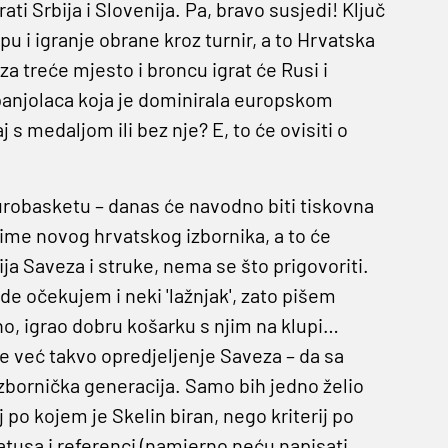
ati Srbija i Slovenija. Pa, bravo susjedi! Ključ
u i igranje obrane kroz turnir, a to Hrvatska
 za treće mjesto i broncu igrat će Rusi i
 Španjolaca koja je dominirala europskom
 medaljom ili bez nje? E, to će ovisiti o
urobasketu – danas će navodno biti tiskovna
 ime novog hrvatskog izbornika, a to će
ija Saveza i struke, nema se što prigovoriti.
de očekujem i neki 'lažnjak', zato pišem
no, igrao dobru košarku s njim na klupi…
 je već takvo opredjeljenje Saveza – da sa
izbornička generacija. Samo bih jedno želio
po kojem je Skelin biran, nego kriterij po
atusa i referenci (namjerno neću napisati