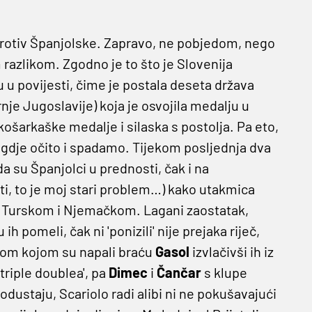
rotiv Španjolske. Zapravo, ne pobjedom, nego
 razlikom. Zgodno je to što je Slovenija
u povijesti, čime je postala deseta država
e Jugoslavije) koja je osvojila medalju u
ošarkaške medalje i silaska s postolja. Pa eto,
dje očito i spadamo. Tijekom posljednja dva
a su Španjolci u prednosti, čak i na
ti, to je moj stari problem…) kako utakmica
 s Turskom i Njemačkom. Lagani zaostatak,
ih pomeli, čak ni 'ponizili' nije prejaka riječ,
ikom kojom su napali braću
Gasol
izvlačivši ih iz
'triple doublea', pa
Dimec
i
Čančar
s klupe
dustaju, Scariolo radi alibi ni ne pokušavajući