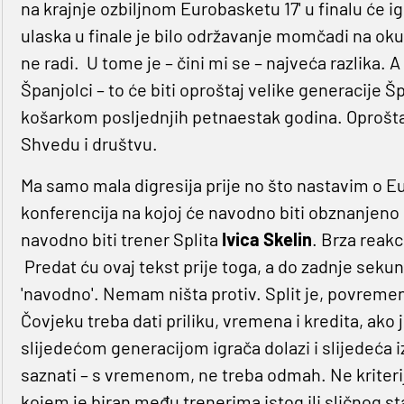
na krajnje ozbiljnom Eurobasketu 17' u finalu će igr
ulaska u finale je bilo održavanje momčadi na okup
ne radi. U tome je – čini mi se – najveća razlika. A
Španjolci – to će biti oproštaj velike generacije
košarkom posljednjih petnaestak godina. Oproštaj s
Shvedu i društvu.
Ma samo mala digresija prije no što nastavim o E
konferencija na kojoj će navodno biti obznanjeno
navodno biti trener Splita
Ivica
Skelin
. Brza reakc
Predat ću ovaj tekst prije toga, a do zadnje sekun
'navodno'. Nemam ništa protiv. Split je, povreme
Čovjeku treba dati priliku, vremena i kredita, ako
slijedećom generacijom igrača dolazi i slijedeća 
saznati – s vremenom, ne treba odmah. Ne kriterij 
kojem je biran među trenerima istog ili sličnog st