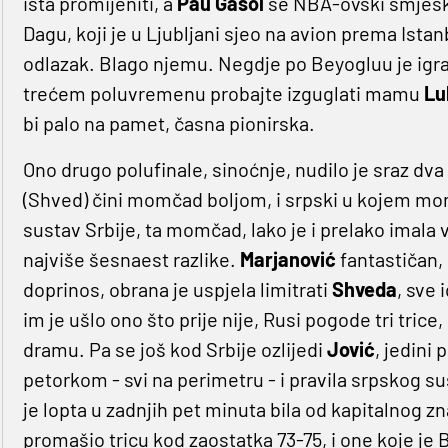
išta promijeniti, a
Pau
Gasol
se NBA-ovski smješka 
Dagu, koji je u Ljubljani sjeo na avion prema Istan
odlazak. Blago njemu. Negdje po Beyogluu je igrao 
trećem poluvremenu probajte izguglati mamu
Lu
bi palo na pamet, časna pionirska.
Ono drugo polufinale, sinoćnje, nudilo je sraz dva
(Shved) čini momčad boljom, i srpski u kojem mom
sustav Srbije, ta momčad, lako je i prelako imala v
najviše šesnaest razlike.
Marjanović
fantastičan,
doprinos, obrana je uspjela limitrati
Shveda
, sve 
im je ušlo ono što prije nije, Rusi pogode tri trice,
dramu. Pa se još kod Srbije ozlijedi
Jović
, jedini p
petorkom - svi na perimetru - i pravila srpskog s
je lopta u zadnjih pet minuta bila od kapitalnog z
promašio tricu kod zaostatka 73-75, i one koje je 