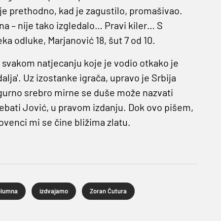
 je prethodno, kad je zagustilo, promašivao.
 – nije tako izgledalo… Pravi kiler… S
a odluke, Marjanović 18, šut 7 od 10.
a svakom natjecanju koje je vodio otkako je
lja'. Uz izostanke igrača, upravo je Srbija
igurno srebro mirne se duše može nazvati
trebati Jović, u pravom izdanju. Dok ovo pišem,
ovenci mi se čine bližima zlatu.
olumna
izdvajamo
Zoran Čutura