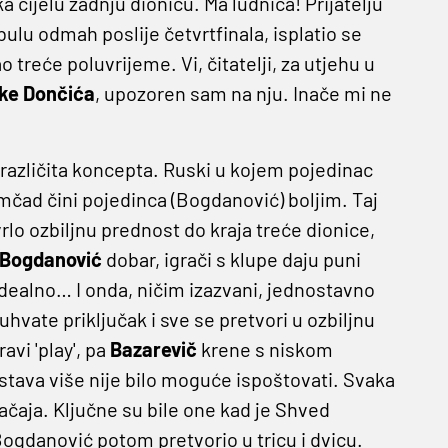
cijelu zadnju dionicu. Ma ludnica! Prijatelju
bulu odmah poslije četvrtfinala, isplatio se
treće poluvrijeme. Vi, čitatelji, za utjehu u
ke
Dončića
, upozoren sam na nju. Inače mi ne
 različita koncepta. Ruski u kojem pojedinac
čad čini pojedinca (Bogdanović) boljim. Taj
rlo ozbiljnu prednost do kraja treće dionice,
Bogdanović
dobar, igrači s klupe daju puni
idealno… I onda, ničim izazvani, jednostavno
 uhvate priključak i sve se pretvori u ozbiljnu
ravi 'play', pa
Bazarevič
krene s niskom
ustava više nije bilo moguće ispoštovati. Svaka
načaja. Ključne su bile one kad je Shved
Bogdanović potom pretvorio u tricu i dvicu.