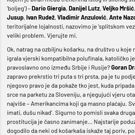
'boljeg') –
Dario
Giergia
,
Danijel
Lutz
,
Veljko
Mršić
Jusup
,
Ivan
Rudež
,
Vladimir
Anzulović
,
Ante
Naz
teritorijalne lojalnosti, nazovimo je 'splitskom vez
veliki problem. Vjerujte mi.
Ok, natrag na ozbiljnu košarku, na društvo u koje 
igrala vjerski kompatibilna polufinala, katoličko j
pravoslavno ono između Srbije i Rusije?
Goran
Dr
zapravo prekrstio tri puta s tri prsta, pa je tu po
njegovo pravo je da pokaže tko jest, kuda pripada
srce na parketu za Sloveniju, a njegujući vjeru ota
najviše – Amerikancima koji ga masno plaćaju. Sve
imati, dušu nikad'. Sigurno to pomisli svaka druga 
prostitucija je časno zanimanje… Najstarije poduz
dogodilo da neki od košarkaša iskaže taj poriv, p