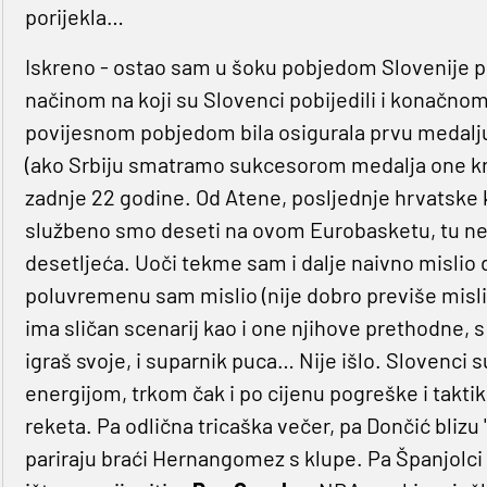
porijekla…
Iskreno - ostao sam u šoku pobjedom Slovenije p
načinom na koji su Slovenci pobijedili i konačnom
povijesnom pobjedom bila osigurala prvu medalju 
(ako Srbiju smatramo sukcesorom medalja one krnj
zadnje 22 godine. Od Atene, posljednje hrvatske k
službeno smo deseti na ovom Eurobasketu, tu neg
desetljeća. Uoči tekme sam i dalje naivno mislio d
poluvremenu sam mislio (nije dobro previše misli
ima sličan scenarij kao i one njihove prethodne,
igraš svoje, i suparnik puca… Nije išlo. Slovenci su 
energijom, trkom čak i po cijenu pogreške i takt
reketa. Pa odlična tricaška večer, pa Dončić blizu 
pariraju braći Hernangomez s klupe. Pa Španjolci o