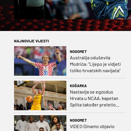
NAJNOVIJE VIJESTI
NOGOMET
Australija oduševila
Modrića: "Lijepo je vidjeti
toliko hrvatskih navijača"
KOŠARKA
Nastavlja se egzodus
Hrvata u NCAA, kapetan
Splita također preletio
Atlantik
NOGOMET
VIDEO Dinamo objavio