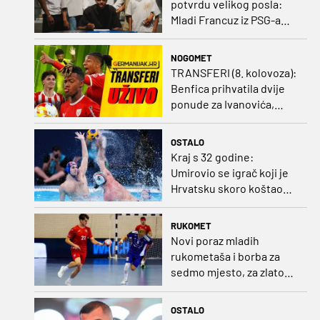
potvrdu velikog posla:
Mladi Francuz iz PSG-a
zadužio dres Plavih!
NOGOMET
TRANSFERI (8. kolovoza):
Benfica prihvatila dvije
ponude za Ivanovića,
Vukovar doveo
Marokanca
OSTALO
Kraj s 32 godine:
Umirovio se igrač koji je
Hrvatsku skoro koštao
svjetskog zlata
RUKOMET
Novi poraz mladih
rukometaša i borba za
sedmo mjesto, za zlato
se bore Slovenci i
Nijemci
OSTALO