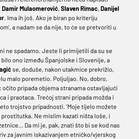
,
Damir
Mulaomerović
,
Slaven
Rimac
,
Danijel
or
. Ima ih još. Ako je biran po kriteriju
om', a nadam se da nije, to će se pretvoriti u
mi ne spadamo. Jeste li primijetili da su se
e bilo ono između Španjolske i Slovenije, a
agić
se, doduše, nakon utakmice prekrižio,
djelu malo poremetio. Poljuljao. No, dobro,
; očito pripada objema stranama ostavljajući
ca i praotaca. Trećoj strani pripada možda i
to trojstvo pripadnosti. 'Moje tijelo možete
prostitutka. Ne mislim kazati ništa loše, i
etnice… Da mi je, pak, znati što bi se kod nas
oriv za javnim iskazivanjem etničko/vjerskog