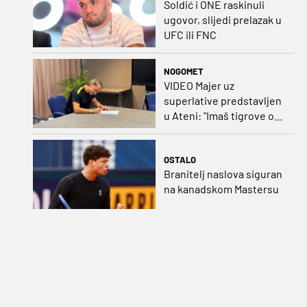
Soldić i ONE raskinuli
ugovor, slijedi prelazak u
UFC ili FNC
NOGOMET
VIDEO Majer uz
superlative predstavljen
u Ateni: "Imaš tigrove oči,
vrlo si inteligentan"
OSTALO
Branitelj naslova siguran
na kanadskom Mastersu