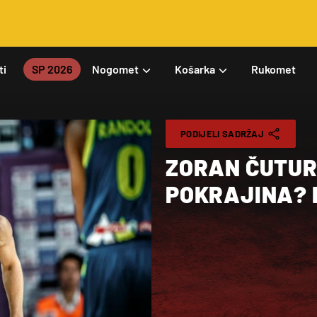
ti
SP 2026
Nogomet
Košarka
Rukomet
PODIJELI SADRŽAJ
ZORAN ČUTURA
POKRAJINA? 