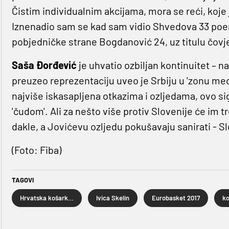
Čistim individualnim akcijama, mora se reći, koje
Iznenadio sam se kad sam vidio Shvedova 33 poena
pobjedničke strane Bogdanović 24, uz titulu čovjek
Saša
Đorđević
je uhvatio ozbiljan kontinuitet – n
preuzeo reprezentaciju uveo je Srbiju u 'zonu meda
najviše iskasapljena otkazima i ozljedama, ovo s
'čudom'. Ali za nešto više protiv Slovenije će im 
dakle, a Jovićevu ozljedu pokušavaju sanirati - Sl
(Foto: Fiba)
TAGOVI
Hrvatska košarkaška reprezentacija
Ivica Skelin
Eurobasket 2017
k