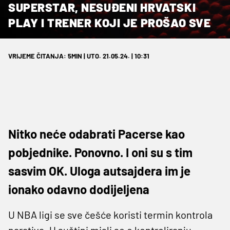
SUPERSTAR, NESUĐENI HRVATSKI
PLAY I TRENER KOJI JE PROŠAO SVE
VRIJEME ČITANJA: 5MIN | UTO. 21.05.24. | 10:31
Nitko neće odabrati Pacerse kao
pobjednike. Ponovno. I oni su s tim
sasvim OK. Uloga autsajdera im je
ionako odavno dodijeljena
U NBA ligi se sve češće koristi termin kontrola
narativa. U suštini misli se o kontroliranju