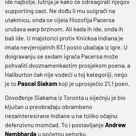
ide najbolje, lutrija je kako će odreagirati njegov
supporting cast. Ne dođu li mu suigrači na
utakmicu, onda se cijela filozofija Pacersa
urušava warp brzinom. Ali kada ih ide, onda ih
baš ide. U majstorici protiv Knicksa Indiana je
imala nevjerojatnih 67,1 posto ubačaja iz igre. U
doigravanju se sedam igrača Pacersa može
pohvaliti dvoznamenkastim prosjekom poena, a
Haliburton čak nije vodeći u toj kategoriji, nego
je to
Pascal Siakam
koji je uprosječio 21,1 poen.
Dovođenje Siakama iz Toronta u siječnju je bio
ključan u preobražaju obrambeno
nezainteresirane Indiane u ne toliko očajnu
defenzivnu momčad. To i postavljanje
Andrew
Nembharda
u početnu petorku.