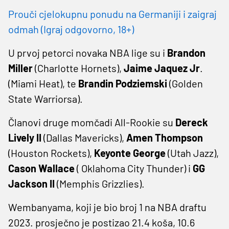
Prouči cjelokupnu ponudu na Germaniji i zaigraj
odmah (Igraj odgovorno, 18+)
U prvoj petorci novaka NBA lige su i
Brandon
Miller
(Charlotte Hornets),
Jaime Jaquez Jr
.
(Miami Heat), te
Brandin Podziemski
(Golden
State Warriorsa).
Članovi druge momčadi All-Rookie su
Dereck
Lively II
(Dallas Mavericks),
Amen Thompson
(Houston Rockets),
Keyonte George
(Utah Jazz),
Cason Wallace
( Oklahoma City Thunder) i
GG
Jackson II
(Memphis Grizzlies).
Wembanyama, koji je bio broj 1 na NBA draftu
2023. prosječno je postizao 21.4 koša, 10.6