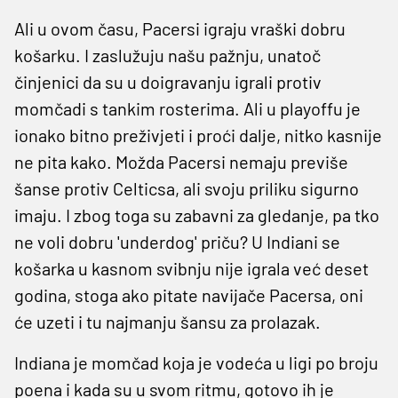
Ali u ovom času, Pacersi igraju vraški dobru
košarku. I zaslužuju našu pažnju, unatoč
činjenici da su u doigravanju igrali protiv
momčadi s tankim rosterima. Ali u playoffu je
ionako bitno preživjeti i proći dalje, nitko kasnije
ne pita kako. Možda Pacersi nemaju previše
šanse protiv Celticsa, ali svoju priliku sigurno
imaju. I zbog toga su zabavni za gledanje, pa tko
ne voli dobru 'underdog' priču? U Indiani se
košarka u kasnom svibnju nije igrala već deset
godina, stoga ako pitate navijače Pacersa, oni
će uzeti i tu najmanju šansu za prolazak.
Indiana je momčad koja je vodeća u ligi po broju
poena i kada su u svom ritmu, gotovo ih je