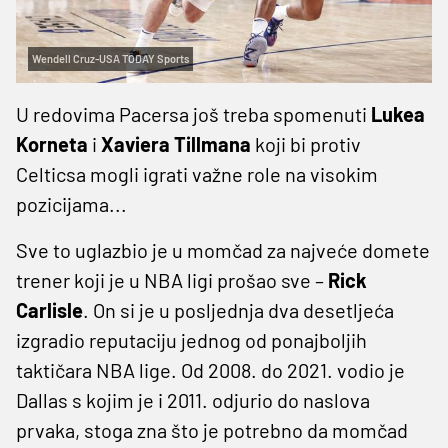
Wendell Cruz-USA TODAY Sports
U redovima Pacersa još treba spomenuti
Lukea
Korneta
i
Xaviera Tillmana
koji bi protiv
Celticsa mogli igrati važne role na visokim
pozicijama...
Sve to uglazbio je u momčad za najveće domete
trener koji je u NBA ligi prošao sve –
Rick
Carlisle
. On si je u posljednja dva desetljeća
izgradio reputaciju jednog od ponajboljih
taktičara NBA lige. Od 2008. do 2021. vodio je
Dallas s kojim je i 2011. odjurio do naslova
prvaka, stoga zna što je potrebno da momčad