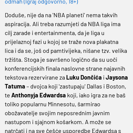
odmah (Igraj odgovorno, 18+)
Doduše, nije da na 'NBA planeti' nema takvih
aspiracija. Ali treba razumjeti da NBA liga ima
cilj zarade i entertainmenta, da je liga u
prijelaznoj fazi u kojoj se traže nova plakatna
lica i da se, još od pamtivijeka, nišane tzv. velika
tržišta. Stoga je savršeno logično da su uoči
konferencijskih finala naslovne strane najavnih
tekstova rezervirane za
Luku Dončića
i
Jaysona
Tatuma
– dvojca koji 'zastupaju' Dallas i Boston,
te
Anthonyja Edwardsa
koji, iako igra za ne baš
toliko popularnu Minnesotu, šarmirao
obožavatelje svojim neposrednim javnim
nastupom i sjajnom košarkom. A može se
natrčati i na sve češće usporedbe Edwardsa s