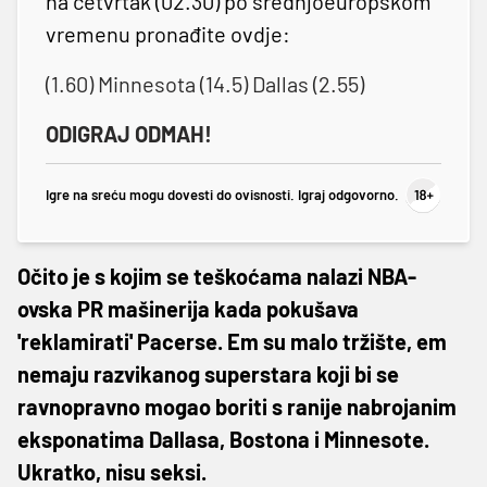
na četvrtak (02.30) po srednjoeuropskom
vremenu pronađite ovdje:
(1.60) Minnesota (14.5) Dallas (2.55)
ODIGRAJ ODMAH!
Igre na sreću mogu dovesti do ovisnosti. Igraj odgovorno.
Očito je s kojim se teškoćama nalazi NBA-
ovska PR mašinerija kada pokušava
'reklamirati' Pacerse. Em su malo tržište, em
nemaju razvikanog superstara koji bi se
ravnopravno mogao boriti s ranije nabrojanim
eksponatima Dallasa, Bostona i Minnesote.
Ukratko, nisu seksi.