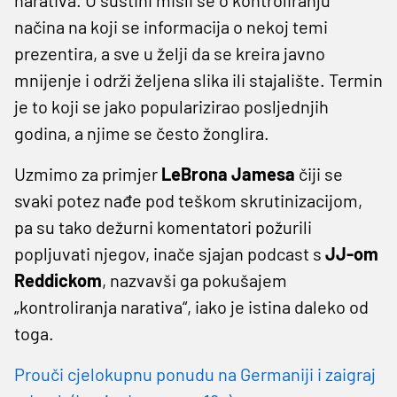
načina na koji se informacija o nekoj temi
prezentira, a sve u želji da se kreira javno
mnijenje i održi željena slika ili stajalište. Termin
je to koji se jako popularizirao posljednjih
godina, a njime se često žonglira.
Uzmimo za primjer
LeBrona Jamesa
čiji se
svaki potez nađe pod teškom skrutinizacijom,
pa su tako dežurni komentatori požurili
popljuvati njegov, inače sjajan podcast s
JJ-om
Reddickom
, nazvavši ga pokušajem
„kontroliranja narativa“, iako je istina daleko od
toga.
Prouči cjelokupnu ponudu na Germaniji i zaigraj