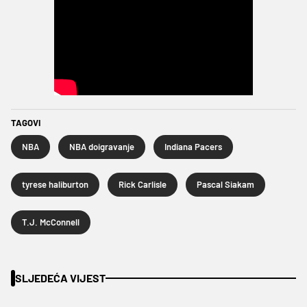
TAGOVI
NBA
NBA doigravanje
Indiana Pacers
tyrese haliburton
Rick Carlisle
Pascal Siakam
T.J. McConnell
SLJEDEĆA VIJEST