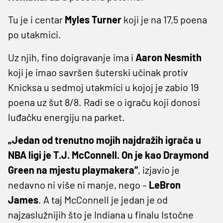
Tu je i centar
Myles Turner
koji je na 17,5 poena
po utakmici.
Uz njih, fino doigravanje ima i
Aaron Nesmith
koji je imao savršen šuterski učinak protiv
Knicksa u sedmoj utakmici u kojoj je zabio 19
poena uz šut 8/8. Radi se o igraču koji donosi
luđačku energiju na parket.
„Jedan od trenutno mojih najdražih igrača u
NBA ligi je T.J. McConnell. On je kao Draymond
Green na mjestu playmakera“
, izjavio je
nedavno ni više ni manje, nego –
LeBron
James
. A taj McConnell je jedan je od
najzaslužnijih što je Indiana u finalu Istočne