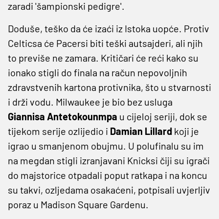
zaradi 'šampionski pedigre'.
Doduše, teško da će izaći iz Istoka uopće. Protiv
Celticsa će Pacersi biti teški autsajderi, ali njih
to previše ne zamara. Kritičari će reći kako su
ionako stigli do finala na račun nepovoljnih
zdravstvenih kartona protivnika, što u stvarnosti
i drži vodu. Milwaukee je bio bez usluga
Giannisa Antetokounmpa
u cijeloj seriji, dok se
tijekom serije ozlijedio i
Damian Lillard
koji je
igrao u smanjenom obujmu. U polufinalu su im
na megdan stigli izranjavani Knicksi čiji su igrači
do majstorice otpadali poput ratkapa i na koncu
su takvi, ozljedama osakaćeni, potpisali uvjerljiv
poraz u Madison Square Gardenu.