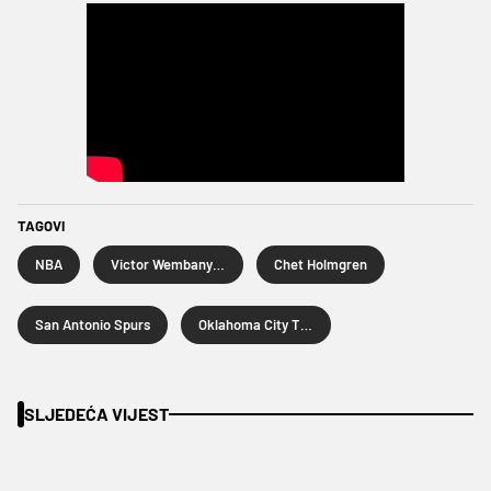
TAGOVI
NBA
Victor Wembanyama
Chet Holmgren
San Antonio Spurs
Oklahoma City Thunder
SLJEDEĆA VIJEST