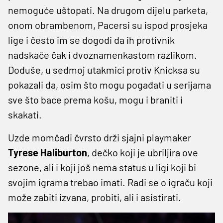
nemoguće uštopati. Na drugom dijelu parketa,
onom obrambenom, Pacersi su ispod prosjeka
lige i često im se dogodi da ih protivnik
nadskače čak i dvoznamenkastom razlikom.
Doduše, u sedmoj utakmici protiv Knicksa su
pokazali da, osim što mogu pogađati u serijama
sve što bace prema košu, mogu i braniti i
skakati.
Uzde momčadi čvrsto drži sjajni playmaker
Tyrese Haliburton
, dečko koji je ubriljira ove
sezone, ali i koji još nema status u ligi koji bi
svojim igrama trebao imati. Radi se o igraču koji
može zabiti izvana, probiti, ali i asistirati.