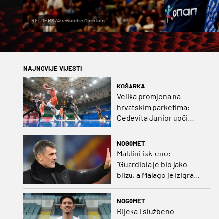
REUTERS/Alessandro Garofalo
NAJNOVIJE VIJESTI
KOŠARKA
Velika promjena na
hrvatskim parketima:
Cedevita Junior uoči
nove sezone promijenila
ime i logo
NOGOMET
Maldini iskreno:
“Guardiola je bio jako
blizu, a Malago je izigrao
naš početni dogovor”
NOGOMET
Rijeka i službeno