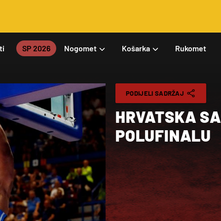
ti
SP 2026
Nogomet
Košarka
Rukomet
PODIJELI SADRŽAJ
HRVATSKA SA
POLUFINALU