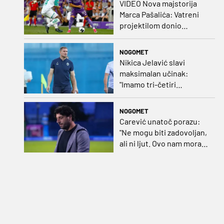
VIDEO Nova majstorija
Marca Pašalića: Vatreni
projektilom donio
vodstvo pa igru napustio
zbog ozljede
NOGOMET
Nikica Jelavić slavi
maksimalan učinak:
"Imamo tri-četiri
senatora koji vode naš
vrtić"
NOGOMET
Carević unatoč porazu:
"Ne mogu biti zadovoljan,
ali ni ljut. Ovo nam mora
biti putokaz"