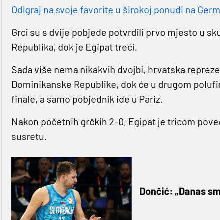
Odigraj na svoje favorite u širokoj ponudi na Germa
Grci su s dvije pobjede potvrdili prvo mjesto u sk
Republika, dok je Egipat treći.
Sada više nema nikakvih dvojbi, hrvatska reprezent
Dominikanske Republike, dok će u drugom polufinal
finale, a samo pobjednik ide u Pariz.
Nakon početnih grčkih 2-0, Egipat je tricom poveo 
susretu.
Dončić: „Danas smo