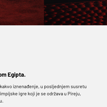
jom Egipta.
ikakvo iznenađenje, u posljednjem susretu
impijske igre koji je se održava u Pireju,
u.