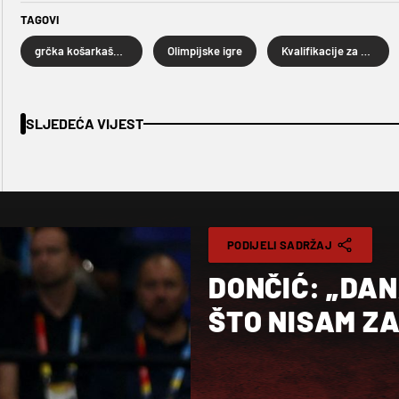
TAGOVI
grčka košarkaška reprezentacija
Olimpijske igre
Kvalifikacije za Olimpijske igre
SLJEDEĆA VIJEST
PODIJELI SADRŽAJ
DONČIĆ: „DAN
ŠTO NISAM ZA