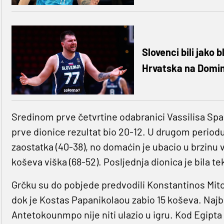
Slovenci bili jako 
Hrvatska na Domi
Sredinom prve četvrtine odabranici Vassilisa Spanou
prve dionice rezultat bio 20-12. U drugom periodu
zaostatka (40-38), no domaćin je ubacio u brzinu 
koševa viška (68-52). Posljednja dionica je bila tek
Grčku su do pobjede predvodili Konstantinos Mito
dok je Kostas Papanikolaou zabio 15 koševa. Najbo
Antetokounmpo nije niti ulazio u igru. Kod Egipt