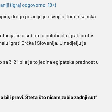
niji (Igraj odgovorno, 18+)
upini, drugu poziciju je osvojila Dominikanska
acija će u subotu u polufinalu igrati protiv
u igrati Grčka i Slovenija. U nedjelju je
sa 3-2 i bila je to jedina egipatska prednost u
 bili pravi. Šteta što nisam zabio zadnji šut“