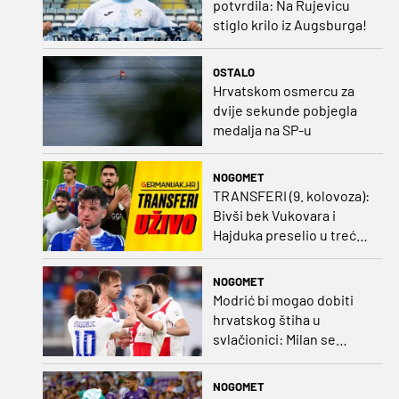
potvrdila: Na Rujevicu
stiglo krilo iz Augsburga!
OSTALO
Hrvatskom osmercu za
dvije sekunde pobjegla
medalja na SP-u
NOGOMET
TRANSFERI (9. kolovoza):
Bivši bek Vukovara i
Hajduka preselio u treću
ligu, đakovački 'sin vjetra'
napustio Kirgistan
NOGOMET
Modrić bi mogao dobiti
hrvatskog štiha u
svlačionici: Milan se
raspituje za usluge
Vatrenog!
NOGOMET