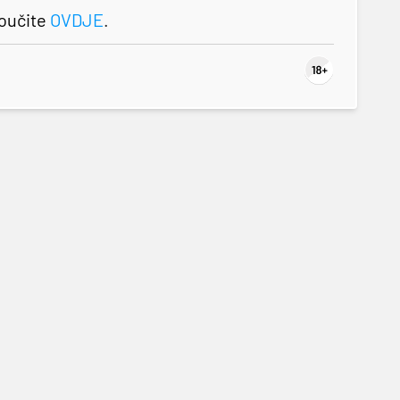
roučite
OVDJE
.