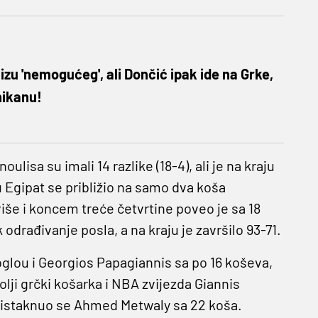
blizu 'nemogućeg', ali Dončić ipak ide na Grke,
nikanu!
lisa su imali 14 razlike (18-4), ali je na kraju
 Egipat se približio na samo dva koša
više i koncem treće četvrtine poveo je sa 18
 odrađivanje posla, a na kraju je završilo 93-71.
glou i Georgios Papagiannis sa po 16 koševa,
lji grčki košarka i NBA zvijezda Giannis
a istaknuo se Ahmed Metwaly sa 22 koša.