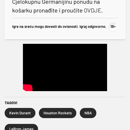
Cjelokupnu Germanijinu ponudu na
košarku pronađite i proučite
OVDJE
.
Igre na sreću mogu dovesti do ovisnosti. Igraj odgovorno.
TAGOVI
Kevin Durant
Houston Rockets
NBA
LeBron James