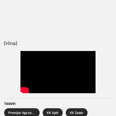
(Hina)
TAGOVI
Premijer liga košarkaša
KK Split
KK Zadar