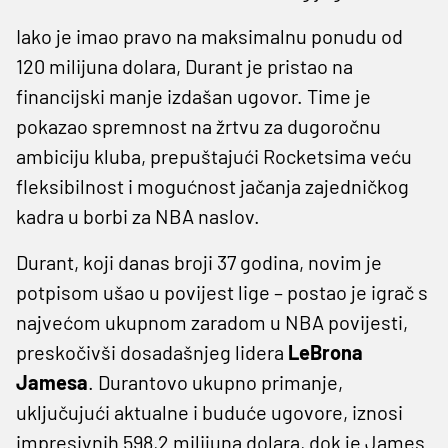
Iako je imao pravo na maksimalnu ponudu od
120 milijuna dolara, Durant je pristao na
financijski manje izdašan ugovor. Time je
pokazao spremnost na žrtvu za dugoročnu
ambiciju kluba, prepuštajući Rocketsima veću
fleksibilnost i mogućnost jačanja zajedničkog
kadra u borbi za NBA naslov.​
Durant, koji danas broji 37 godina, novim je
potpisom ušao u povijest lige – postao je igrač s
najvećom ukupnom zaradom u NBA povijesti,
preskočivši dosadašnjeg lidera
LeBrona
Jamesa
. Durantovo ukupno primanje,
uključujući aktualne i buduće ugovore, iznosi
impresivnih 598,2 milijuna dolara, dok je James