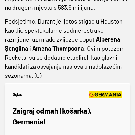
na drugom mjestu s 583,9 milijuna.​
Podsjetimo, Durant je ljetos stigao u Houston
kao dio spektakularne sedmerostruke
razmjene, uz mlade zvijezde poput
Alperena
Şengüna
i
Amena Thompsona
. Ovim potezom
Rocketsi su se dodatno etablirali kao glavni
kandidati za osvajanje naslova u nadolazećim
sezonama. (G)
Oglas
Zaigraj odmah (košarka),
Germania!