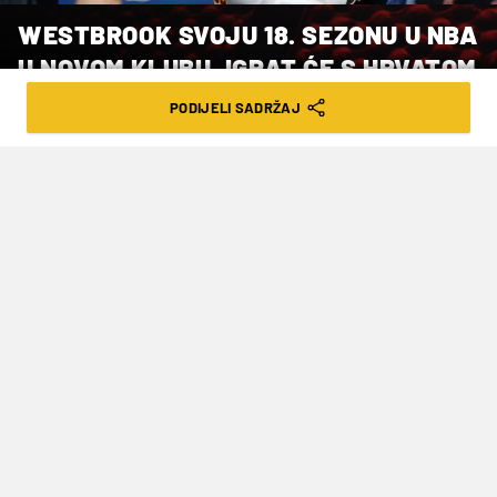
WESTBROOK SVOJU 18. SEZONU U NBA
U NOVOM KLUBU, IGRAT ĆE S HRVATOM
PODIJELI SADRŽAJ
VRIJEME ČITANJA: 1MIN | PET. 17.10.25. | 22:12
Nova NBA sezna poinje u utorak 21.
listopada
Američki košarkaš
Russell Westbrook
, koji će
sljedeći tjedan započeti svoju 18. NBA sezonu,
potpisao je za Sacramento, objavili su Kingsi u