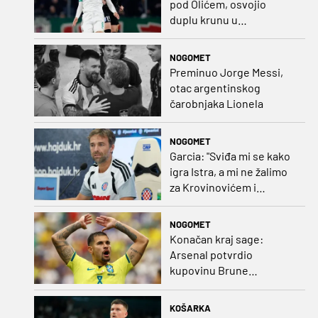
pod Olićem, osvojio
duplu krunu u
Rumunjskoj pa preselio
na Cipar
NOGOMET
Preminuo Jorge Messi,
otac argentinskog
čarobnjaka Lionela
NOGOMET
Garcia: "Sviđa mi se kako
igra Istra, a mi ne žalimo
za Krovinovićem i
Guillamonom. Selahi?
Nismo u kontaktu"
NOGOMET
Konačan kraj sage:
Arsenal potvrdio
kupovinu Brune
Guimaraesa
KOŠARKA