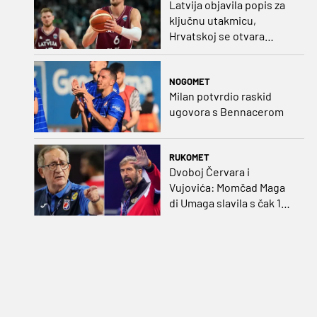
Latvija objavila popis za
ključnu utakmicu,
Hrvatskoj se otvara
velika prilika
NOGOMET
Milan potvrdio raskid
ugovora s Bennacerom
RUKOMET
Dvoboj Červara i
Vujovića: Momčad Maga
di Umaga slavila s čak 12
golova razlike