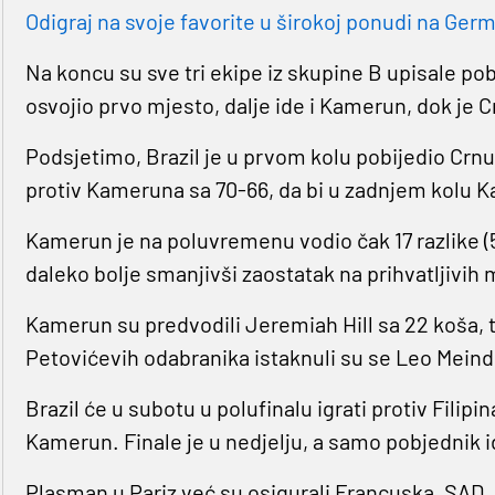
Odigraj na svoje favorite u širokoj ponudi na Germa
Na koncu su sve tri ekipe iz skupine B upisale pobj
osvojio prvo mjesto, dalje ide i Kamerun, dok je C
Podsjetimo, Brazil je u prvom kolu pobijedio Crnu 
protiv Kameruna sa 70-66, da bi u zadnjem kolu K
Kamerun je na poluvremenu vodio čak 17 razlike (
daleko bolje smanjivši zaostatak na prihvatljivih m
Kamerun su predvodili Jeremiah Hill sa 22 koša, t
Petovićevih odabranika istaknuli su se Leo Meindl
Brazil će u subotu u polufinalu igrati protiv Filipi
Kamerun. Finale je u nedjelju, a samo pobjednik id
Plasman u Pariz već su osigurali Francuska, SAD, 