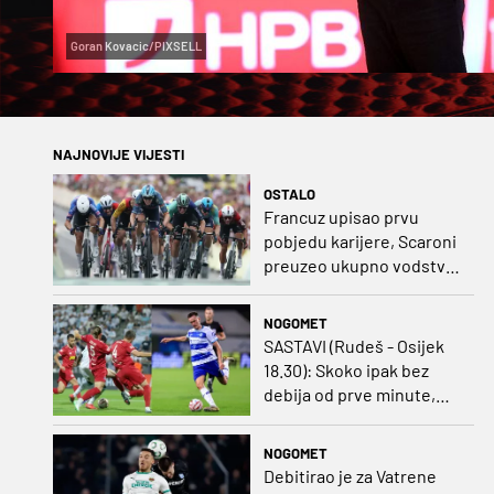
Goran Kovacic/PIXSELL
NAJNOVIJE VIJESTI
OSTALO
Francuz upisao prvu
pobjedu karijere, Scaroni
preuzeo ukupno vodstvo
u Poljskoj
NOGOMET
SASTAVI (Rudeš - Osijek
18.30): Skoko ipak bez
debija od prve minute,
gosti promijenili
napadača u odnosu na
NOGOMET
prvo kolo
Debitirao je za Vatrene