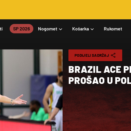
ti
SP 2026
Nogomet
Košarka
Rukomet
PODIJELI SADRŽAJ
BRAZIL ACE P
PROŠAO U PO