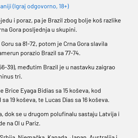
niji (Igraj odgovorno, 18+)
edu i poraz, pa je Brazil zbog bolje koš razlike
rna Gora posljednja u skupini.
Goru sa 81-72, potom je Crna Gora slavila
amerun porazio Brazil sa 77-74.
56-39), međutim Brazil je u nastavku zaigrao
inus tri.
e Brice Eyaga Bidias sa 15 koševa, kod
 sa 19 koševa, te Lucas Dias sa 16 koševa.
na, dok se u drugom polufinalu sastaju Latvija i
e na OI u Pariz.
Srbija, Njemačka, Kanada, Japan, Australija i