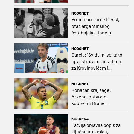
Rumunjskoj pa preselio
na Cipar
NOGOMET
Preminuo Jorge Messi,
otac argentinskog
čarobnjaka Lionela
NOGOMET
Garcia: "Sviđa mi se kako
igra Istra, a mi ne žalimo
za Krovinovićem i
Guillamonom. Selahi?
Nismo u kontaktu"
NOGOMET
Konačan kraj sage:
Arsenal potvrdio
kupovinu Brune
Guimaraesa
KOŠARKA
Latvija objavila popis za
ključnu utakmicu,