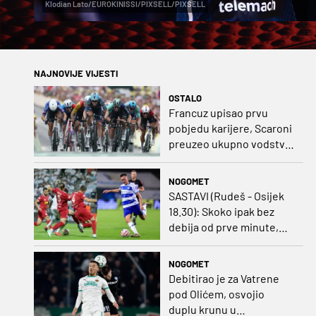
Klodian Lato/EUROKINISSI/PIXSELL/PIXSELL
NAJNOVIJE VIJESTI
OSTALO
Francuz upisao prvu
pobjedu karijere, Scaroni
preuzeo ukupno vodstvo
u Poljskoj
NOGOMET
SASTAVI (Rudeš - Osijek
18.30): Skoko ipak bez
debija od prve minute,
gosti promijenili
napadača u odnosu na
NOGOMET
prvo kolo
Debitirao je za Vatrene
pod Olićem, osvojio
duplu krunu u