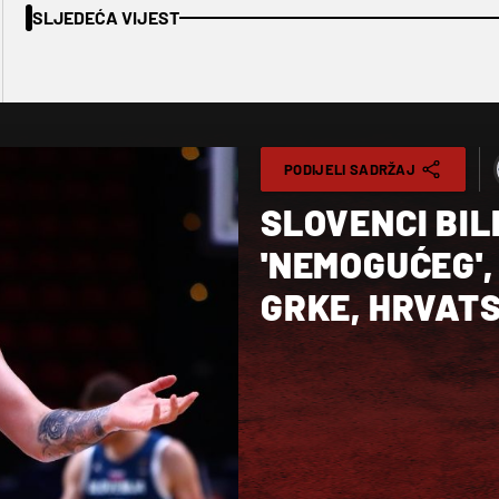
SLJEDEĆA VIJEST
PODIJELI SADRŽAJ
SLOVENCI BIL
'NEMOGUĆEG', 
GRKE, HRVAT