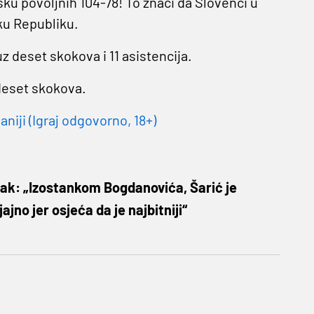
tsku povoljnih 104-78! To znači da Slovenci u
ku Republiku.
 deset skokova i 11 asistencija.
deset skokova.
niji (Igraj odgovorno, 18+)
ak: „Izostankom Bogdanovića, Šarić je
jajno jer osjeća da je najbitniji“