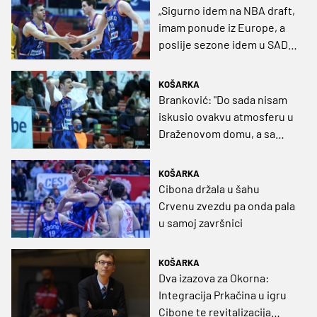
„Sigurno idem na NBA draft,
imam ponude iz Europe, a
poslije sezone idem u SAD
na neke kampove“
KOŠARKA
Branković: "Do sada nisam
iskusio ovakvu atmosferu u
Draženovom domu, a sa
Zvezdom još ne možemo
igrati 40 minuta"
KOŠARKA
Cibona držala u šahu
Crvenu zvezdu pa onda pala
u samoj završnici
KOŠARKA
Dva izazova za Okorna:
Integracija Prkačina u igru
Cibone te revitalizacija