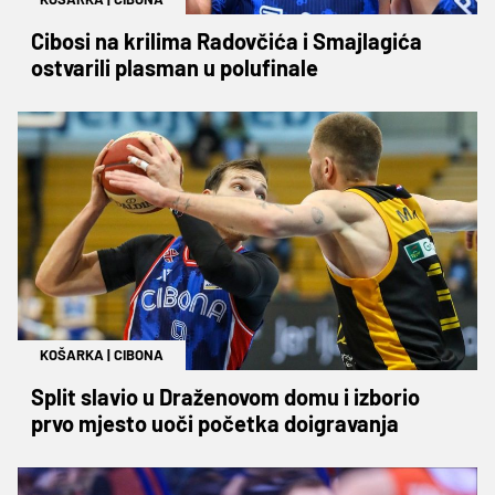
Cibosi na krilima Radovčića i Smajlagića
ostvarili plasman u polufinale
KOŠARKA
|
CIBONA
Split slavio u Draženovom domu i izborio
prvo mjesto uoči početka doigravanja