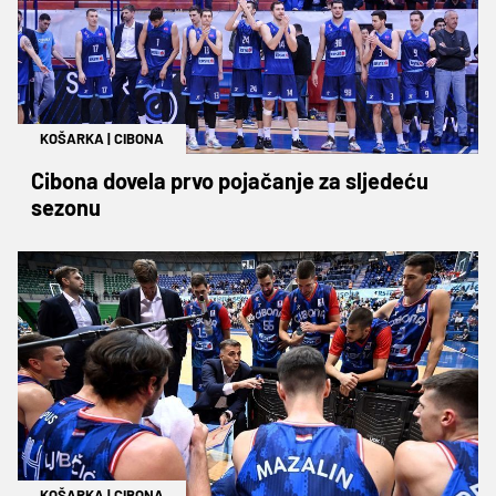
KOŠARKA
|
CIBONA
Cibona dovela prvo pojačanje za sljedeću
sezonu
KOŠARKA
|
CIBONA