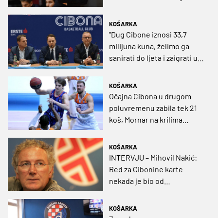
Gnjidića
KOŠARKA
"Dug Cibone iznosi 33,7
milijuna kuna, želimo ga
sanirati do ljeta i zaigrati u
Ligi prvaka"
KOŠARKA
Očajna Cibona u drugom
poluvremenu zabila tek 21
koš, Mornar na krilima
Mihailovića do glatke
pobjede
KOŠARKA
INTERVJU – Mihovil Nakić:
Red za Cibonine karte
nekada je bio od
Dežmanovog prolaza do
Saloona, a Dinamu će
KOŠARKA
današnja utakmica biti