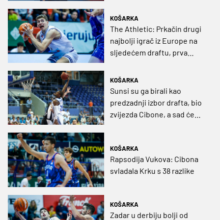
trenutka nisam zažalio što
sam danas tu
KOŠARKA
The Athletic: Prkačin drugi
najbolji igrač iz Europe na
sljedećem draftu, prva
runda osigurana
KOŠARKA
Sunsi su ga birali kao
predzadnji izbor drafta, bio
zvijezda Cibone, a sad će
opet u Francusku
KOŠARKA
Rapsodija Vukova: Cibona
svladala Krku s 38 razlike
KOŠARKA
Zadar u derbiju bolji od