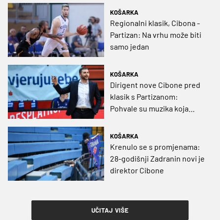
KOŠARKA
Regionalni klasik, Cibona -
Partizan: Na vrhu može biti
samo jedan
KOŠARKA
Dirigent nove Cibone pred
klasik s Partizanom:
Pohvale su muzika koja
uspavljuje
KOŠARKA
Krenulo se s promjenama:
28-godišnji Zadranin novi je
direktor Cibone
UČITAJ VIŠE