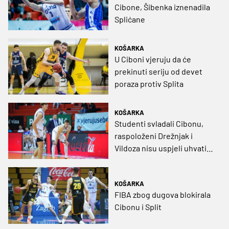
Cibone, Šibenka iznenadila
Splićane
KOŠARKA
U Ciboni vjeruju da će
prekinuti seriju od devet
poraza protiv Splita
KOŠARKA
Studenti svladali Cibonu,
raspoloženi Drežnjak i
Vildoza nisu uspjeli uhvatiti
zaostatak
KOŠARKA
FIBA zbog dugova blokirala
Cibonu i Split