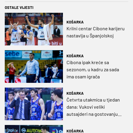
OSTALE VIJESTI
KOŠARKA
Krilni centar Cibone karijeru
nastavlja u Španjolskoj
KOŠARKA
Cibona ipak kreće sa
sezonom, u kadru za sada
ima osam igrača
KOŠARKA
Četvrta utakmica u tjedan
dana: Vukovi veliki
autsajderi na gostovanju
kod Partizana
KOŠARKA