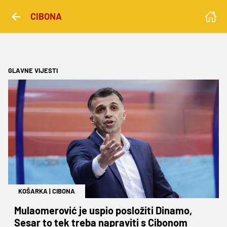
CIBONA
GLAVNE VIJESTI
KOŠARKA
|
CIBONA
Mulaomerović je uspio posložiti Dinamo,
Sesar to tek treba napraviti s Cibonom