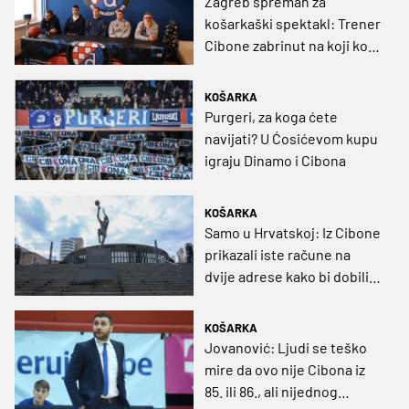
Zagreb spreman za
lijepo iskustvo
košarkaški spektakl: Trener
Cibone zabrinut na koji koš
će njegovi igrači napadati
protiv Dinama
KOŠARKA
Purgeri, za koga ćete
navijati? U Ćosićevom kupu
igraju Dinamo i Cibona
KOŠARKA
Samo u Hrvatskoj: Iz Cibone
prikazali iste račune na
dvije adrese kako bi dobili
dvostruki novac
KOŠARKA
Jovanović: Ljudi se teško
mire da ovo nije Cibona iz
85. ili 86., ali nijednog