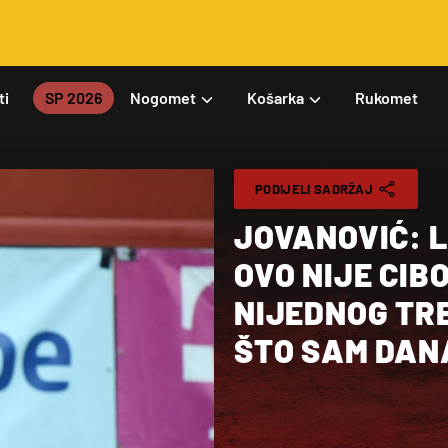
ti
SP 2026
Nogomet
Košarka
Rukomet
PODIJELI SADRŽAJ
JOVANOVIĆ: L
OVO NIJE CIBON
NIJEDNOG TR
ŠTO SAM DAN