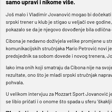
samo upravi i nikome više.
Još malo i Vladimir Jovanović mogao bi dočekati 
srpski trener u klub je stigao u veljači ove godin
pokazalo se da je njegovo dovođenje bila odlična 
Cibona je nedavno doživjela velike promjene u str
komunikacijskih stručnjaka Mario Petrović novi je
predsjednik sa sobom dovede i novog trenera, Jov
Iako ima onih koji smatraju da Cibona nije na svoj
rezultate, ono što je mladi srpski stručnjak napra
pohvala.
U velikom intervjuu za Mozzart Sport Jovanović je 
se libio pričati i o onome što spada u sferu ’škaklji