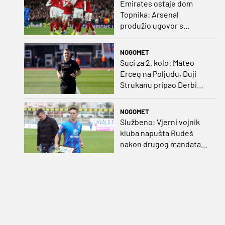
Emirates ostaje dom
Topnika: Arsenal
produžio ugovor s
glavnim sponzorom
NOGOMET
Suci za 2. kolo: Mateo
Erceg na Poljudu, Duji
Strukanu pripao Derbi
sjevera
NOGOMET
Službeno: Vjerni vojnik
kluba napušta Rudeš
nakon drugog mandata
na zapadu Zagreba