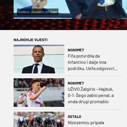
Vladimir Jovanović @Pixsell
NAJNOVIJE VIJESTI
NOGOMET
Fifa potvrdila da
Infantino i dalje ima
podršku, Uefa odgovorila
kako bojkot ostaje na
snazi
NOGOMET
UŽIVO Žalgiris - Hajduk,
0-1: Šego zabio penal, a
onda drugi promašio
OSTALO
Nizozemcu pripala