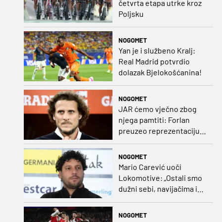
četvrta etapa utrke kroz
Poljsku
NOGOMET
Yan je i službeno Kralj:
Real Madrid potvrdio
dolazak Bjelokošćanina!
NOGOMET
JAR ćemo vječno zbog
njega pamtiti: Forlan
preuzeo reprezentaciju
Urugvaja!
NOGOMET
Mario Carević uoči
Lokomotive: „Ostali smo
dužni sebi, navijačima i
klubu. Očekujem dobru
reakciju momčadi”
NOGOMET