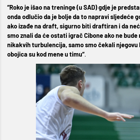
“Roko je išao na treninge (u SAD) gdje je predstav
onda odlučio da je bolje da to napravi sljedeće go
ako izađe na draft, sigurno biti draftiran i da ne
smo znali da će ostati igrač Cibone ako ne bude na
nikakvih turbulencija, samo smo čekali njegovu 
obojica su kod mene u timu“
.