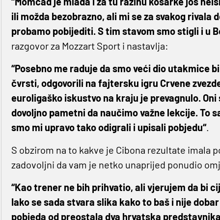
“Momčad je mlada i za tu razinu košarke još neis
ili možda bezobrazno, ali mi se za svakog rival
probamo pobijediti. S tim stavom smo stigli i u 
razgovor za Mozzart Sport i nastavlja:
“Posebno me raduje da smo veći dio utakmice bili
čvrsti, odgovorili na fajtersku igru Crvene zvezde,
euroligaško iskustvo na kraju je prevagnulo. On
dovoljno pametni da naučimo važne lekcije. To sa
smo mi upravo tako odigrali i upisali pobjedu“
.
S obzirom na to kakve je Cibona rezultate imala posl
zadovoljni da vam je netko unaprijed ponudio omje
“Kao trener ne bih prihvatio, ali vjerujem da bi c
Iako se sada stvara slika kako to baš i nije doba
pobjeda od preostala dva hrvatska predstavnika