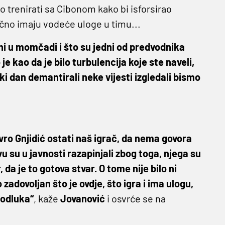
o trenirati sa Cibonom kako bi isforsirao
tično imaju vodeće uloge u timu...
oni u momčadi i što su jedni od predvodnika
je kao da je bilo turbulencija koje ste naveli,
ki dan demantirali neke vijesti izgledali bismo
vro Gnjidić ostati naš igrač, da nema govora
 su u javnosti razapinjali zbog toga, njega su
, da je to gotova stvar. O tome nije bilo ni
ko zadovoljan što je ovdje, što igra i ima ulogu,
 odluka“
, kaže
Jovanović
i osvrće se na