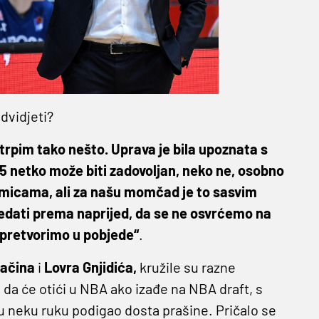
dvidjeti?
trpim tako nešto. Uprava je bila upoznata s
-5 netko može biti zadovoljan, neko ne, osobno
icama, ali za našu momčad je to sasvim
ledati prema naprijed, da se ne osvrćemo na
o pretvorimo u pobjede“
.
ačina
i
Lovra Gnjidića,
kružile su razne
 da će otići u NBA ako izađe na NBA draft, s
u neku ruku podigao dosta prašine. Pričalo se