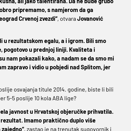
kusna, ali jako talentirana. Da ne bude grubo
a dobro pripremamo, s namjerom da ga
Beograd Crvenoj zvezdi“
, otvara
Jovanović
 u rezultatskom egalu, a i igrom. Bili smo
 pogotovo u prednjoj liniji. Kvaliteta i
i su nam pokazali kako, a nadam se da smo mi
m zapravo i vidio u pobjedi nad Splitom, jer
ije osvajanja titule 2014. godine, biste li bili
r 5-5 poslije 10 kola ABA lige?
ijela javnost u Hrvatskoj objeručke prihvatila.
r rezultat. Imamo praktično duplo više
 zajedno“
, zastao je na trenutak sugovornik i