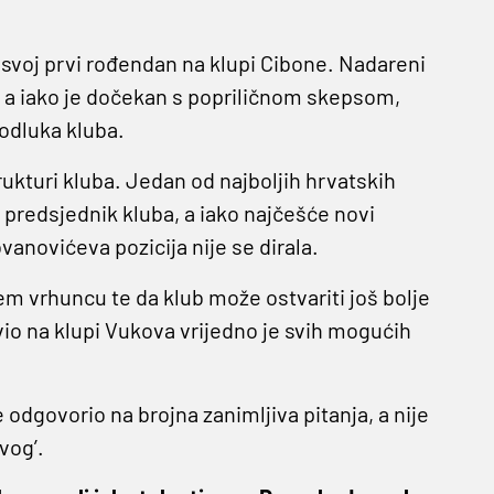
svoj prvi rođendan na klupi Cibone. Nadareni
e, a iako je dočekan s popriličnom skepsom,
odluka kluba.
ukturi kluba. Jedan od najboljih hrvatskih
 predsjednik kluba, a iako najčešće novi
anovićeva pozicija nije se dirala.
em vrhuncu te da klub može ostvariti još bolje
vio na klupi Vukova vrijedno je svih mogućih
odgovorio na brojna zanimljiva pitanja, a nije
vog’.