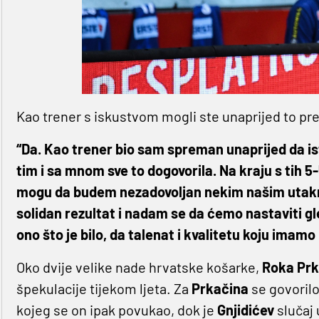
Kao trener s iskustvom mogli ste unaprijed to pre
“Da. Kao trener bio sam spreman unaprijed da is
tim i sa mnom sve to dogovorila. Na kraju s tih 5
mogu da budem nezadovoljan nekim našim utakm
solidan rezultat i nadam se da ćemo nastaviti g
ono što je bilo, da talenat i kvalitetu koju imam
Oko dvije velike nade hrvatske košarke,
Roka Prk
špekulacije tijekom ljeta. Za
Prkačina
se govorilo
kojeg se on ipak povukao, dok je
Gnjidićev
slučaj 