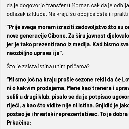
da je dogovorio transfer u Mornar, čak da je odbija
odlazak iz kluba. Na kraju su obojica ostali i prak
“Prije svega moram izraziti zadovoljstvo što su 
nove generacije Cibone. Za širu javnost djelovalo 
jer je tako prezentirano iz medija. Kad bismo sva
neozbiljno uprava i ja“
.
Što je zaista istina u tim pričama?
“Mi smo još na kraju prošle sezone rekli da će Lo
ni o kakvim prodajama. Mene kao trenera i upravu
selili u drugi klub, pisalo se da je potpisao ugovor
riječi, a kao što vidite nije ni istina. Gnjidić je ja
postao je i hrvatski reprezentativac. To je dobra
Prkačina
: