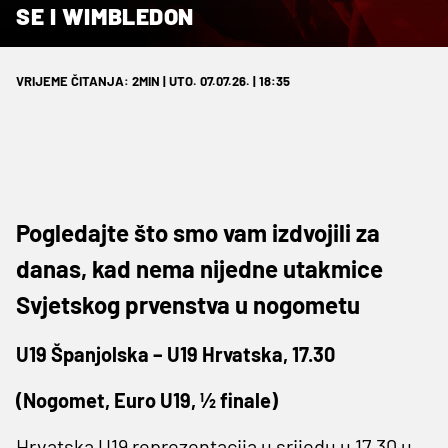
SE I WIMBLEDON
VRIJEME ČITANJA: 2MIN | UTO. 07.07.26. | 18:35
Pogledajte što smo vam izdvojili za
danas, kad nema nijedne utakmice
Svjetskog prvenstva u nogometu
U19 Španjolska – U19 Hrvatska, 17.30
(Nogomet, Euro U19, ½ finale)
Hrvatska U19 reprezentacija u srijedu u 17.30 u