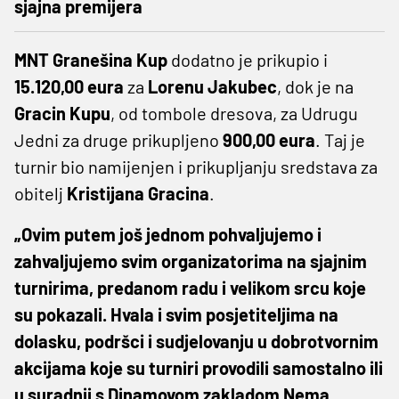
sjajna premijera
MNT Granešina Kup
dodatno je prikupio i
15.120,00 eura
za
Lorenu Jakubec
, dok je na
Gracin Kupu
, od tombole dresova, za Udrugu
Jedni za druge prikupljeno
900,00 eura
. Taj je
turnir bio namijenjen i prikupljanju sredstava za
obitelj
Kristijana Gracina
.
„Ovim putem još jednom pohvaljujemo i
zahvaljujemo svim organizatorima na sjajnim
turnirima, predanom radu i velikom srcu koje
su pokazali. Hvala i svim posjetiteljima na
dolasku, podršci i sudjelovanju u dobrotvornim
akcijama koje su turniri provodili samostalno ili
u suradnji s Dinamovom zakladom Nema