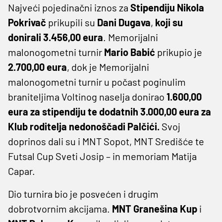
Najveći pojedinačni iznos za
Stipendiju Nikola
Pokrivač
prikupili su
Dani Dugava
,
koji su
donirali 3.456,00 eura
. Memorijalni
malonogometni turnir
Mario Babić
prikupio je
2.700,00 eura
, dok je Memorijalni
malonogometni turnir u počast poginulim
braniteljima Voltinog naselja donirao
1.600,00
eura za stipendiju te dodatnih 3.000,00 eura za
Klub roditelja nedonoščadi Palčići.
Svoj
doprinos dali su i MNT Sopot, MNT Središće te
Futsal Cup Sveti Josip – in memoriam Matija
Capar.
Dio turnira bio je posvećen i drugim
dobrotvornim akcijama.
MNT Granešina Kup
i