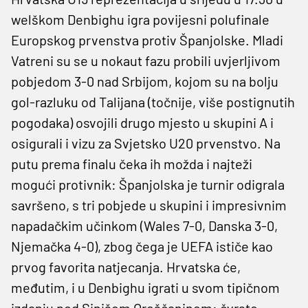
welškom Denbighu igra povijesni polufinale
Europskog prvenstva protiv Španjolske. Mladi
Vatreni su se u nokaut fazu probili uvjerljivom
pobjedom 3-0 nad Srbijom, kojom su na bolju
gol-razluku od Talijana (točnije, više postignutih
pogodaka) osvojili drugo mjesto u skupini A i
osigurali i vizu za Svjetsko U20 prvenstvo. Na
putu prema finalu čeka ih možda i najteži
mogući protivnik: Španjolska je turnir odigrala
savršeno, s tri pobjede u skupini i impresivnim
napadačkim učinkom (Wales 7-0, Danska 3-0,
Njemačka 4-0), zbog čega je UEFA ističe kao
prvog favorita natjecanja. Hrvatska će,
međutim, i u Denbighu igrati u svom tipičnom
izdanju pod Sinišom Oreščaninom: čvrsto