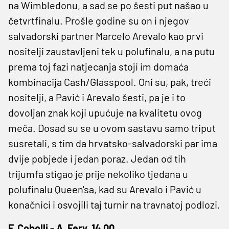
na Wimbledonu, a sad se po šesti put našao u
četvrtfinalu. Prošle godine su on i njegov
salvadorski partner Marcelo Arevalo kao prvi
nositelji zaustavljeni tek u polufinalu, a na putu
prema toj fazi natjecanja stoji im domaća
kombinacija Cash/Glasspool. Oni su, pak, treći
nositelji, a Pavić i Arevalo šesti, pa je i to
dovoljan znak koji upućuje na kvalitetu ovog
meča. Dosad su se u ovom sastavu samo triput
susretali, s tim da hrvatsko-salvadorski par ima
dvije pobjede i jedan poraz. Jedan od tih
trijumfa stigao je prije nekoliko tjedana u
polufinalu Queen'sa, kad su Arevalo i Pavić u
konačnici i osvojili taj turnir na travnatoj podlozi.
F. Cobolli - A. Fery, 14.00