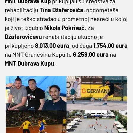
MNT Dubrava Kup
prikupljali su sredstva za
rehabilitaciju
Tina Džaferovića
, nogometaša
koji je teško stradao u prometnoj nesreći u kojoj
je život izgubio
Nikola Pokrivač
. Za
Džaferovićevu
rehabilitaciju ukupno je
prikupljeno
8.013,00 eura
, od čega
1.754,00 eura
na MNT Granešina Kupu te
6.259,00 eura
na
MNT Dubrava Kupu
.