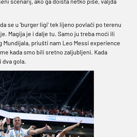
i scenarij, ako ga doista netko piše, valjda
da se u 'burger ligi' tek lijeno povlači po terenu
. Magija je i dalje tu. Samo ju treba moći ili
vog Mundijala, priušti nam Leo Messi experience
eme kada smo bili sretno zaljubljeni. Kada
i dva gola.