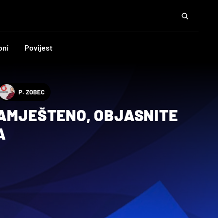
oni
Povijest
P. ZOBEC
NAMJEŠTENO, OBJASNITE
A