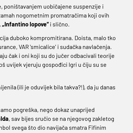
e, poništavanjem uobičajene suspenzije i
zamah nogometnim promatračima koji ovih
,
„Infantino lopove“
i slično.
ija duboko kompromitirana. Doista, malo tko
urance, VAR 'smicalice' i sudačka navlačenja.
u čak i oni koji su do jučer odbacivali teorije
š uvijek vjeruju gospođici Igri u čiju su se
enila (ili je oduvijek bila takva?!), da ju danas
 samo pogreška, nego dokaz unaprijed
alda
, sav bijes sručio se na njegovog zakletog
mbol svega što dio navijača smatra Fifinim