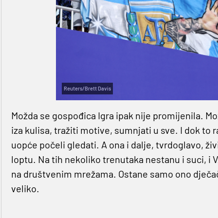
Reuters/Brett Davis
Možda se gospođica Igra ipak nije promijenila. Mo
iza kulisa, tražiti motive, sumnjati u sve. I dok
uopće počeli gledati. A ona i dalje, tvrdoglavo, ži
loptu. Na tih nekoliko trenutaka nestanu i suci, i 
na društvenim mrežama. Ostane samo ono dječa
veliko.