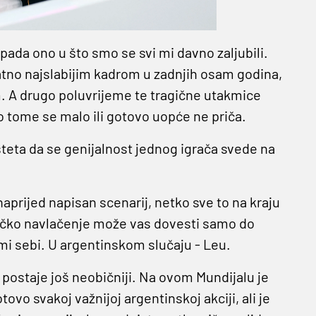
pada ono u što smo se svi mi davno zaljubili.
jatno najslabijim kadrom u zadnjih osam godina,
 A drugo poluvrijeme te tragične utakmice
 o tome se malo ili gotovo uopće ne priča.
šteta da se genijalnost jednog igrača svede na
prijed napisan scenarij, netko sve to na kraju
dačko navlačenje može vas dovesti samo do
i sebi. U argentinskom slučaju - Leu.
 postaje još neobičniji. Na ovom Mundijalu je
tovo svakoj važnijoj argentinskoj akciji, ali je