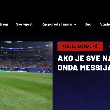
treni
Sve vijesti
Raspored i Timovi
Suci
Stadi
PODIJELI SADRŽAJ
AKO JE SVE 
ONDA MESSIJ