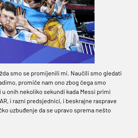
žda smo se promijenili mi. Naučili smo gledati
 to radimo, promiče nam ono zbog čega smo
vi u onih nekoliko sekundi kada Messi primi
VAR, i razni predsjednici, i beskrajne rasprave
čko uzbuđenje da se upravo sprema nešto