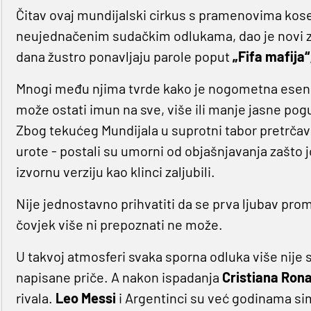
Čitav ovaj mundijalski cirkus s pramenovima kos
neujednačenim sudačkim odlukama, dao je novi 
dana žustro ponavljaju parole poput
„Fifa mafija“
Mnogi među njima tvrde kako je nogometna esenc
može ostati imun na sve, više ili manje jasne pog
Zbog tekućeg Mundijala u suprotni tabor pretrčavaj
urote - postali su umorni od objašnjavanja zašto jo
izvornu verziju kao klinci zaljubili.
Nije jednostavno prihvatiti da se prva ljubav promij
čovjek više ni prepoznati ne može.
U takvoj atmosferi svaka sporna odluka više nije
napisane priče. A nakon ispadanja
Cristiana Ron
rivala.
Leo Messi
i Argentinci su već godinama si