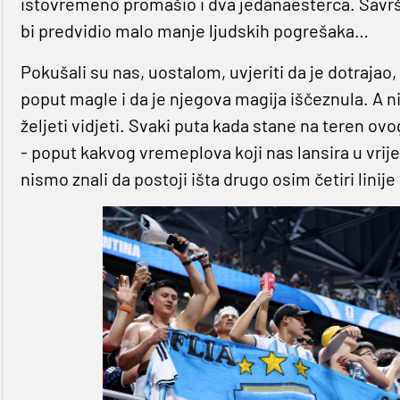
istovremeno promašio i dva jedanaesterca. Savršen
bi predvidio malo manje ljudskih pogrešaka…
Pokušali su nas, uostalom, uvjeriti da je dotrajao, 
poput magle i da je njegova magija iščeznula. A nije
željeti vidjeti. Svaki puta kada stane na teren o
- poput kakvog vremeplova koji nas lansira u vrij
nismo znali da postoji išta drugo osim četiri linije 