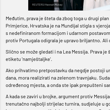
REUTERS/Hannah Mckay
Međutim, prava je šteta da zbog toga u drugi plan 
Primjerice, Hrvatska je na Mundijal stigla s vjero
s nedefiniranom formacijom i udarnom postavom.
protiv Portugala odigrala je upravo briljantno. Ali
Slično se može gledati i na Lea Messija. Prava je 
etiketu 'namještaljke'.
Ako prihvatimo pretpostavku da negdje postoji una
dana, mora realizirati na zelenom travnjaku. Su
određenog mjesta, a onda ste ipak prepušteni sam
A kada se zaviri u brojke, argument protiv Messija
trenutačno najbolji strijelac turnira, sudjeluje u go