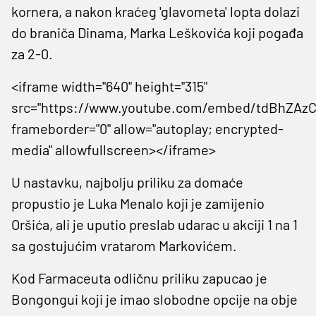
kornera, a nakon kraćeg 'glavometa' lopta dolazi
do braniča Dinama, Marka Leškovića koji pogađa
za 2-0.
<iframe width="640" height="315"
src="https://www.youtube.com/embed/tdBhZAzC
frameborder="0" allow="autoplay; encrypted-
media" allowfullscreen></iframe>
U nastavku, najbolju priliku za domaće
propustio je Luka Menalo koji je zamijenio
Oršića, ali je uputio preslab udarac u akciji 1 na 1
sa gostujućim vratarom Markovićem.
Kod Farmaceuta odličnu priliku zapucao je
Bongongui koji je imao slobodne opcije na obje