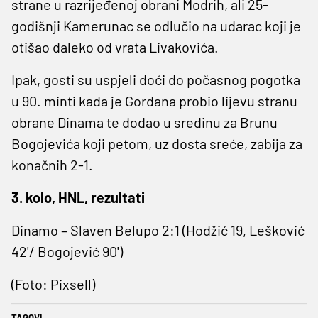
strane u razrijeđenoj obrani Modrih, ali 25-
godišnji Kamerunac se odlučio na udarac koji je
otišao daleko od vrata Livakovića.
Ipak, gosti su uspjeli doći do počasnog pogotka
u 90. minti kada je Gordana probio lijevu stranu
obrane Dinama te dodao u sredinu za Brunu
Bogojevića koji petom, uz dosta sreće, zabija za
konačnih 2-1.
3. kolo, HNL, rezultati
Dinamo – Slaven Belupo 2:1 (Hodžić 19, Lešković
42'/ Bogojević 90')
(Foto: Pixsell)
TAGOVI