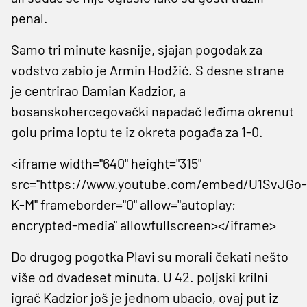
penal.
Samo tri minute kasnije, sjajan pogodak za
vodstvo zabio je Armin Hodžić. S desne strane
je centrirao Damian Kadzior, a
bosanskohercegovački napadač leđima okrenut
golu prima loptu te iz okreta pogađa za 1-0.
<iframe width="640" height="315"
src="https://www.youtube.com/embed/U1SvJGo-
K-M" frameborder="0" allow="autoplay;
encrypted-media" allowfullscreen></iframe>
Do drugog pogotka Plavi su morali čekati nešto
više od dvadeset minuta. U 42. poljski krilni
igrač Kadzior još je jednom ubacio, ovaj put iz