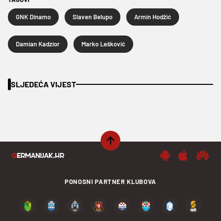
GNK Dinamo
Slaven Belupo
Armin Hodžić
Damian Kadzior
Marko Lešković
SLJEDEĆA VIJEST
PONOSNI PARTNER KLUBOVA