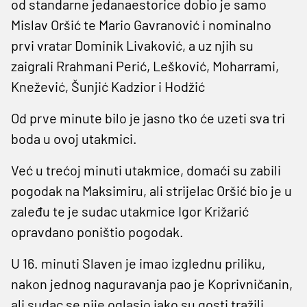
od standarne jedanaestorice dobio je samo
Mislav Oršić te Mario Gavranović i nominalno
prvi vratar Dominik Livaković, a uz njih su
zaigrali Rrahmani Perić, Lešković, Moharrami,
Knežević, Šunjić Kadzior i Hodžić
Od prve minute bilo je jasno tko će uzeti sva tri
boda u ovoj utakmici.
Već u trećoj minuti utakmice, domaći su zabili
pogodak na Maksimiru, ali strijelac Oršić bio je u
zaleđu te je sudac utakmice Igor Križarić
opravdano poništio pogodak.
U 16. minuti Slaven je imao izglednu priliku,
nakon jednog naguravanja pao je Koprivničanin,
ali sudac se nije oglasio iako su gosti tražili