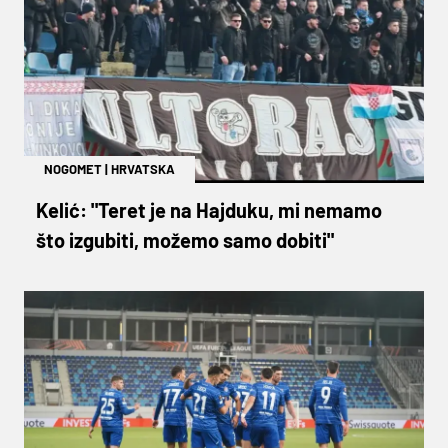
NOGOMET
|
HRVATSKA
Kelić: "Teret je na Hajduku, mi nemamo
što izgubiti, možemo samo dobiti"