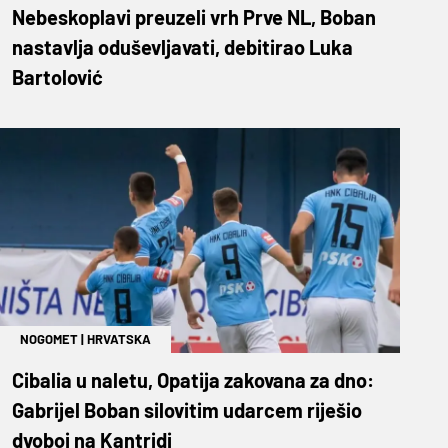
Nebeskoplavi preuzeli vrh Prve NL, Boban
nastavlja oduševljavati, debitirao Luka
Bartolović
NOGOMET
|
HRVATSKA
Cibalia u naletu, Opatija zakovana za dno:
Gabrijel Boban silovitim udarcem riješio
dvoboj na Kantridi