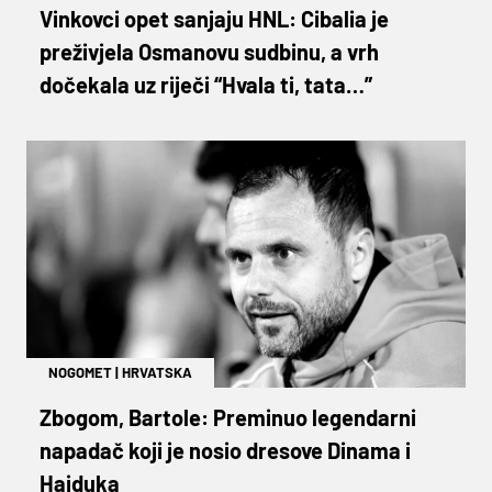
Vinkovci opet sanjaju HNL: Cibalia je
preživjela Osmanovu sudbinu, a vrh
dočekala uz riječi “Hvala ti, tata…”
NOGOMET
|
HRVATSKA
Zbogom, Bartole: Preminuo legendarni
napadač koji je nosio dresove Dinama i
Hajduka