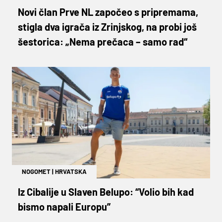
Novi član Prve NL započeo s pripremama,
stigla dva igrača iz Zrinjskog, na probi još
šestorica: „Nema prečaca – samo rad“
NOGOMET
|
HRVATSKA
Iz Cibalije u Slaven Belupo: “Volio bih kad
bismo napali Europu”