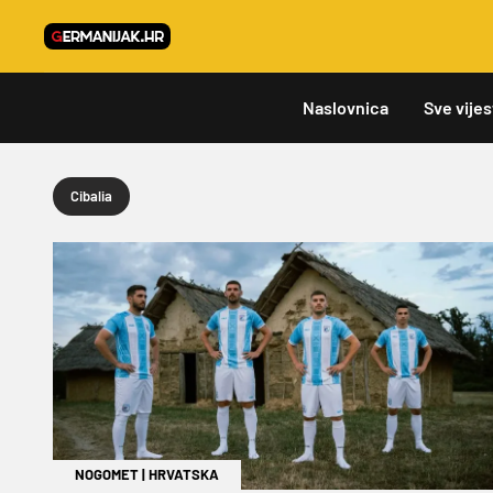
Naslovnica
Sve vijes
Cibalia
NOGOMET
|
HRVATSKA