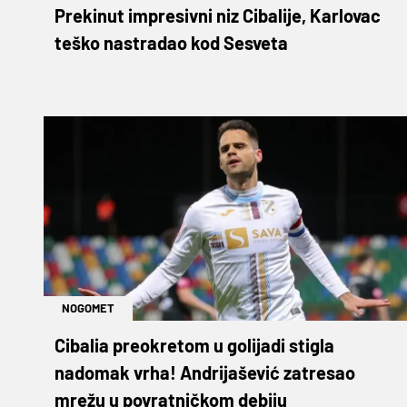
Prekinut impresivni niz Cibalije, Karlovac
teško nastradao kod Sesveta
NOGOMET
Cibalia preokretom u golijadi stigla
nadomak vrha! Andrijašević zatresao
mrežu u povratničkom debiju