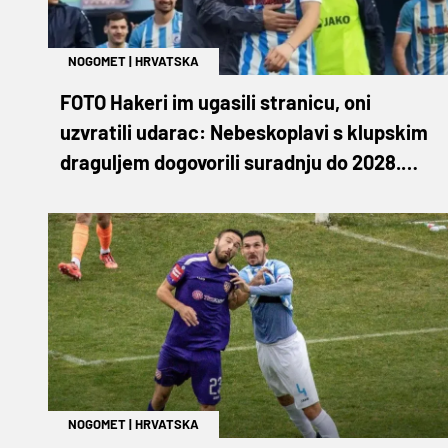
NOGOMET
|
HRVATSKA
FOTO Hakeri im ugasili stranicu, oni
uzvratili udarac: Nebeskoplavi s klupskim
draguljem dogovorili suradnju do 2028.
godine!
NOGOMET
|
HRVATSKA