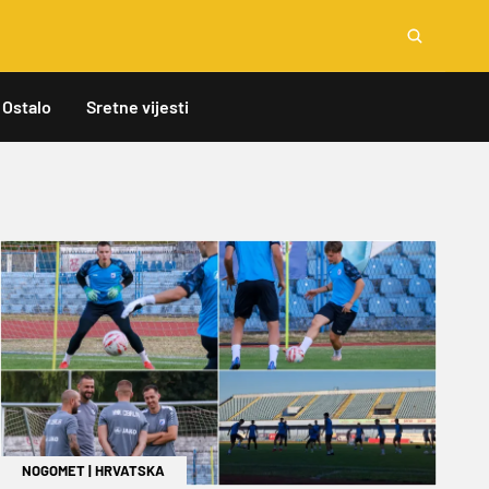
Ostalo
Sretne vijesti
NOGOMET
|
HRVATSKA