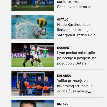
seniora: Izvedba
Badeljevih pulena za
čistu peticu protiv
Bruggea!
OSTALO
Mlade Barakude bez
ikakve konkurencije:
Vaterpolisti razbili Egipat
za polufinale SP-a!
NOGOMET
Lyon poslao najskuplje
pojačanje u povijesti na
posudbu u Getafe
KOŠARKA
Veliko priznanje za
hrvatskog stručnjaka:
Jurica Žuža novi je
pomoćni trener
Barcelone!
OSTALO