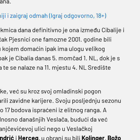
čana.
 i zaigraj odmah (Igraj odgovorno, 18+)
takmica dana definitivno je ona između Cibalije i
čak Pjesnici one famozne 2001. godine bili
u kojem domaćin ipak ima ulogu velikog
pak je Cibalia danas 5. momčad 1. NL, dok je s
te se nalaze na 11. mjestu 4. NL Središte
ke, već su kroz svoj omladinski pogon
arili zavidne karijere. Svoju posljednju sezonu
o 17 bodova ispraćeni iz elitnog ranga. A
odnosno današnjih Veslača, budući da već
njčevićevoj ulici nego u Veslačkoj
ndrić
i
Herceg
, u obrani su bili
Kolinger
,
Božo