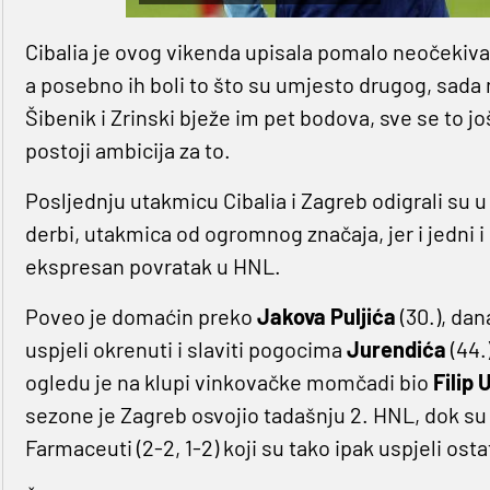
Cibalia je ovog vikenda upisala pomalo neočekiva
a posebno ih boli to što su umjesto drugog, sada
Šibenik i Zrinski bježe im pet bodova, sve se to jo
postoji ambicija za to.
Posljednju utakmicu Cibalia i Zagreb odigrali su u 3
derbi, utakmica od ogromnog značaja, jer i jedni i d
ekspresan povratak u HNL.
Poveo je domaćin preko
Jakova Puljića
(30.), da
uspjeli okrenuti i slaviti pogocima
Jurendića
(44.
ogledu je na klupi vinkovačke momčadi bio
Filip
sezone je Zagreb osvojio tadašnju 2. HNL, dok su 
Farmaceuti (2-2, 1-2) koji su tako ipak uspjeli osta