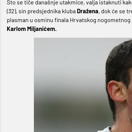
Što se tiče današnje utakmice, valja istaknuti k
(32), sin predsjednika kluba
Dražena
, dok će se tr
plasman u osminu finala Hrvatskog nogometnog k
Karlom Miljanićem.