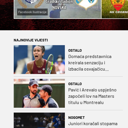
Facebook Ilustracije
NAJNOVIJE VIJESTI
OSTALO
Domaća predstavnica
kreirala senzaciju i
izbacila osvajačicu
Roland Garrosa
OSTALO
Pavić i Arevalo uspješno
započeli lov na Masters
titulu u Montrealu
NOGOMET
Juniori koračali stopama