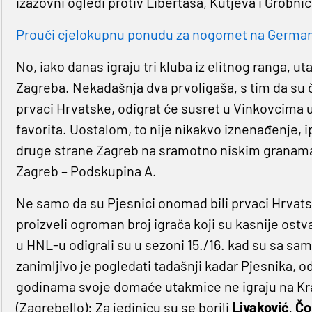
izazovni ogledi protiv Libertasa, Kutjeva i Grobni
Prouči cjelokupnu ponudu za nogomet na Germaniji
No, iako danas igraju tri kluba iz elitnog ranga, u
Zagreba. Nekadašnja dva prvoligaša, s tim da su 
prvaci Hrvatske, odigrat će susret u Vinkovcima 
favorita. Uostalom, to nije nikakvo iznenađenje, i
druge strane Zagreb na sramotno niskim granama 
Zagreb – Podskupina A.
Ne samo da su Pjesnici onomad bili prvaci Hrvats
proizveli ogroman broj igrača koji su kasnije ostv
u HNL-u odigrali su u sezoni 15./16. kad su sa sam
zanimljivo je pogledati tadašnji kadar Pjesnika, 
godinama svoje domaće utakmice ne igraju na Kra
(Zagrebello): Za jedinicu su se borili
Livaković
,
Čo