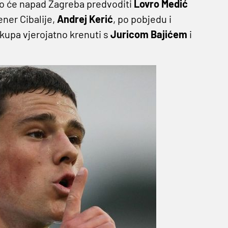
ako će napad Zagreba predvoditi
Lovro Medić
ener Cibalije,
Andrej Kerić
, po pobjedu i
upa vjerojatno krenuti s
Juricom Bajićem
i