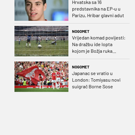
Hrvatska sa 16
predstavnika na EP-u u
Parizu, Hribar glavni adut
NOGOMET
Vrijedan komad povijesti:
Na dražbu ide lopta
kojom je Božja ruka
postigla gol
NOGOMET
Japanac se vratio u
London: Tomiyasu novi
suigrač Borne Sose