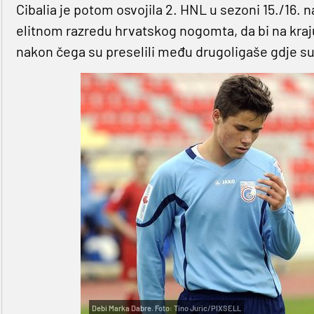
Cibalia je potom osvojila 2. HNL u sezoni 15./16. 
elitnom razredu hrvatskog nogomta, da bi na kraju
nakon čega su preselili među drugoligaše gdje su
Debi Marka Dabre. Foto: Tino Juric/PIXSELL