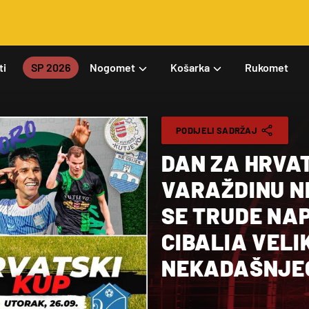
ti
SP 2026
Nogomet
Košarka
Rukomet
PODIJELI SADRŽAJ
DAN ZA HRVAT
VARAŽDINU NE
SE TRUDE NA
CIBALIA VELI
NEKADAŠNJE