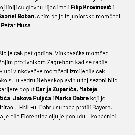
oj liniji su glavnu riječ imali
Filip Krovinović
i
Gabriel Boban
, s tim da je iz juniorske momčadi
i
Petar Musa
.
rošlo je čak pet godina. Vinkovačka momčad
našnjim protivnikom Zagrebom kad se radila
a klupi vinkovačke momčadi izmijenila čak
kako su u kadru Nebeskoplavih u toj sezoni bilo
karijere poput
Darija Župarića, Mateja
šića, Jakova Puljića
i
Marka Dabre
koji je
itirao u HNL-u. Dabru su tada pratili Bayern,
ja je bila Fiorentina čiju je ponudu u konačnici