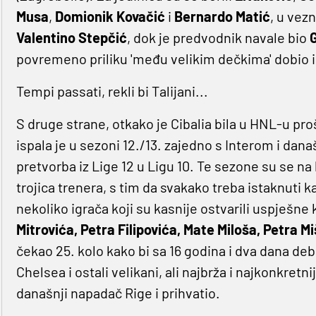
Musa
,
Domionik Kovačić
i
Bernardo Matić
, u vezn
Valentino Stepčić
, dok je predvodnik navale bio
povremeno priliku 'među velikim dečkima' dobio 
Tempi passati, rekli bi Talijani...
S druge strane, otkako je Cibalia bila u HNL-u p
ispala je u sezoni 12./13. zajedno s Interom i da
pretvorba iz Lige 12 u Ligu 10. Te sezone su se n
trojica trenera, s tim da svakako treba istaknuti 
nekoliko igrača koji su kasnije ostvarili uspješne 
Mitrovića, Petra Filipovića, Mate Miloša, Petra Mi
čekao 25. kolo kako bi sa 16 godina i dva dana deb
Chelsea i ostali velikani, ali najbrža i najkonkretni
današnji napadač Rige i prihvatio.