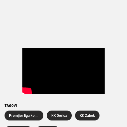
TAGOVI
Premijer liga košarkaša
KK Gorica
KK Zabok