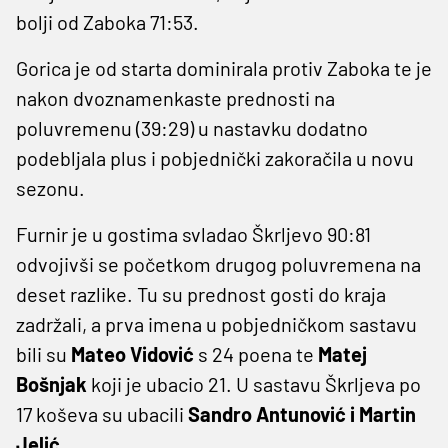
bolji od Zaboka 71:53.
Gorica je od starta dominirala protiv Zaboka te je
nakon dvoznamenkaste prednosti na
poluvremenu (39:29) u nastavku dodatno
podebljala plus i pobjednički zakoračila u novu
sezonu.
Furnir je u gostima svladao Škrljevo 90:81
odvojivši se početkom drugog poluvremena na
deset razlike. Tu su prednost gosti do kraja
zadržali, a prva imena u pobjedničkom sastavu
bili su
Mateo Vidović
s 24 poena te
Matej
Bošnjak
koji je ubacio 21. U sastavu Škrljeva po
17 koševa su ubacili
Sandro Antunović i Martin
Jelić
.