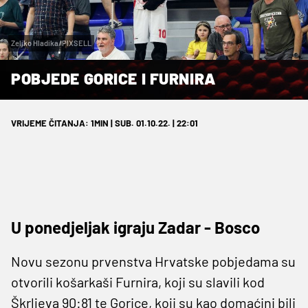
Zeljko Hladika/PIXSELL
POBJEDE GORICE I FURNIRA
VRIJEME ČITANJA: 1MIN | SUB. 01.10.22. | 22:01
U ponedjeljak igraju Zadar - Bosco
Novu sezonu prvenstva Hrvatske pobjedama su
otvorili košarkaši Furnira, koji su slavili kod
Škrljeva 90:81 te Gorice, koji su kao domaćini bili