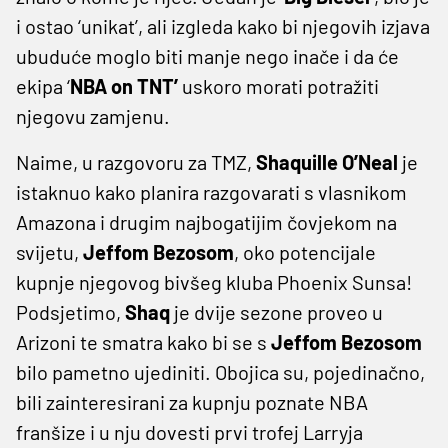
i ostao ‘unikat’, ali izgleda kako bi njegovih izjava
ubuduće moglo biti manje nego inače i da će
ekipa ‘
NBA on TNT’
uskoro morati potražiti
njegovu zamjenu.
Naime, u razgovoru za TMZ,
Shaquille O’Neal
je
istaknuo kako planira razgovarati s vlasnikom
Amazona i drugim najbogatijim čovjekom na
svijetu,
Jeffom Bezosom
, oko potencijale
kupnje njegovog bivšeg kluba Phoenix Sunsa!
Podsjetimo,
Shaq
je dvije sezone proveo u
Arizoni te smatra kako bi se s
Jeffom Bezosom
bilo pametno ujediniti. Obojica su, pojedinačno,
bili zainteresirani za kupnju poznate NBA
franšize i u nju dovesti prvi trofej Larryja