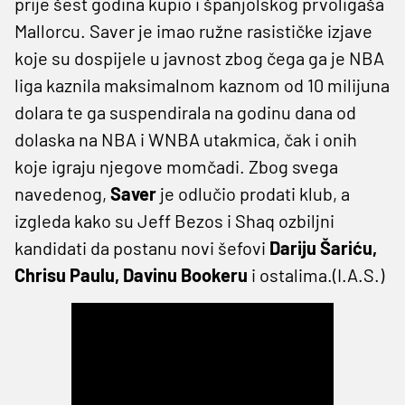
prije šest godina kupio i španjolskog prvoligaša
Mallorcu. Saver je imao ružne rasističke izjave
koje su dospijele u javnost zbog čega ga je NBA
liga kaznila maksimalnom kaznom od 10 milijuna
dolara te ga suspendirala na godinu dana od
dolaska na NBA i WNBA utakmica, čak i onih
koje igraju njegove momčadi. Zbog svega
navedenog,
Saver
je odlučio prodati klub, a
izgleda kako su Jeff Bezos i Shaq ozbiljni
kandidati da postanu novi šefovi
Dariju Šariću,
Chrisu Paulu, Davinu Bookeru
i ostalima.(I.A.S.)