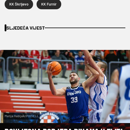
KK Škrljevo
KK Furnir
SLJEDEĆA VIJEST
Matija Habljak/PIXSELL