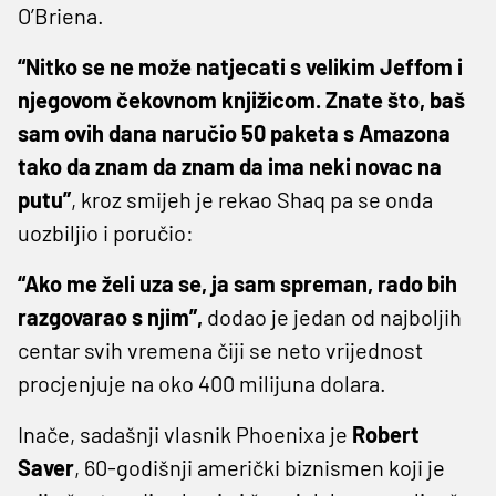
O’Briena.
“Nitko se ne može natjecati s velikim Jeffom i
njegovom čekovnom knjižicom. Znate što, baš
sam ovih dana naručio 50 paketa s Amazona
tako da znam da znam da ima neki novac na
putu”
, kroz smijeh je rekao Shaq pa se onda
uozbiljio i poručio:
“Ako me želi uza se, ja sam spreman, rado bih
razgovarao s njim”,
dodao je jedan od najboljih
centar svih vremena čiji se neto vrijednost
procjenjuje na oko 400 milijuna dolara.
Inače, sadašnji vlasnik Phoenixa je
Robert
Saver
, 60-godišnji američki biznismen koji je