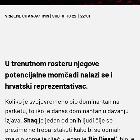
VRIJEME ČITANJA: 1MIN | SUB. 01.10.22. | 22:01
U trenutnom rosteru njegove
potencijalne momčadi nalazi se i
hrvatski reprezentativac.
Koliko je svojevremeno bio dominantan na
parketu, toliko je danas dominantan u davanju
izjava.
Shaq
je jedan od onih ljudi čije se
prezime ne treba istakuti kako bi se odmah
znalo o kome je riječ. Jedan je ‘
Big Diesel’
, bio je