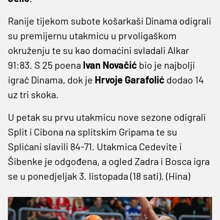
Ranije tijekom subote košarkaši Dinama odigrali
su premijernu utakmicu u prvoligaškom
okruženju te su kao domaćini svladali Alkar
91:83. S 25 poena
Ivan Novačić
bio je najbolji
igrač Dinama, dok je
Hrvoje Garafolić
dodao 14
uz tri skoka.
U petak su prvu utakmicu nove sezone odigrali
Split i Cibona na splitskim Gripama te su
Splićani slavili 84-71. Utakmica Cedevite i
Šibenke je odgođena, a ogled Zadra i Bosca igra
se u ponedjeljak 3. listopada (18 sati). (Hina)