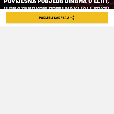
POVIJESNA POBJEDA DINAMA U ELITI,
U DRAŽENOVOM DOMU NAVIJALI BOYSI
I MALIGANI
PODIJELI SADRŽAJ
VRIJEME ČITANJA: 1MIN | SUB. 01.10.22. | 22:01
U sjajnoj i prilično izjednačenoj
utakmici prvog kola košarkaške
Premijer like KK Dinamo je u debiju u
eliti svladao sinjski Alkar s 91:83.
Utakmica između KK Dinama i Alkara u