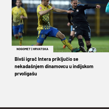
NOGOMET
|
HRVATSKA
Bivši igrač Intera priključio se
nekadašnjem dinamovcu u indijskom
prvoligašu