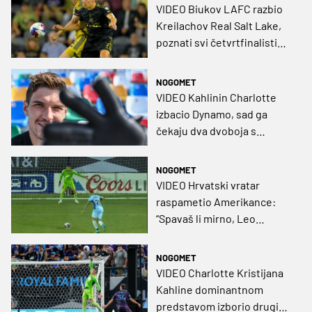
VIDEO Biukov LAFC razbio
Kreilachov Real Salt Lake,
poznati svi četvrtfinalisti
Leagues Cupa
NOGOMET
VIDEO Kahlinin Charlotte
izbacio Dynamo, sad ga
čekaju dva dvoboja s
Messijevim Interom!
NOGOMET
VIDEO Hrvatski vratar
raspametio Amerikance:
“Spavaš li mirno, Leo
Messi?”
NOGOMET
VIDEO Charlotte Kristijana
Kahline dominantnom
predstavom izborio drugi