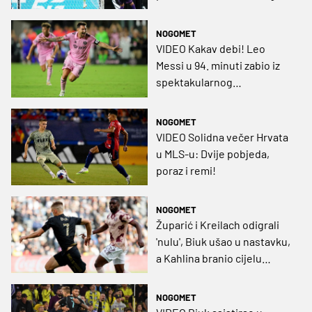
krug Leagues Cupa
NOGOMET
VIDEO Kakav debi! Leo
Messi u 94. minuti zabio iz
spektakularnog
slobodnjaka za pobjedu!
NOGOMET
VIDEO Solidna večer Hrvata
u MLS-u: Dvije pobjeda,
poraz i remi!
NOGOMET
Župarić i Kreilach odigrali
'nulu', Biuk ušao u nastavku,
a Kahlina branio cijelu
utakmicu
NOGOMET