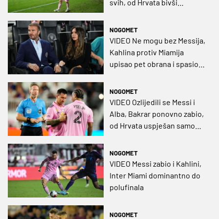
svih, od Hrvata bivši
kapetan Rijeke na vrhu
NOGOMET
VIDEO Ne mogu bez Messija,
Kahlina protiv Miamija
upisao pet obrana i spasio
svoju momčad
NOGOMET
VIDEO Ozlijedili se Messi i
Alba, Bakrar ponovno zabio,
od Hrvata uspješan samo
Župarić
NOGOMET
VIDEO Messi zabio i Kahlini,
Inter Miami dominantno do
polufinala
NOGOMET