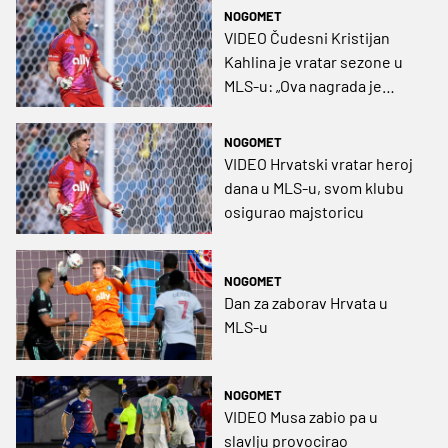
momčadi!
NOGOMET
VIDEO Čudesni Kristijan
Kahlina je vratar sezone u
MLS-u: „Ova nagrada je
ujedno i velika
odgovornost“
NOGOMET
VIDEO Hrvatski vratar heroj
dana u MLS-u, svom klubu
osigurao majstoricu
NOGOMET
Dan za zaborav Hrvata u
MLS-u
NOGOMET
VIDEO Musa zabio pa u
slavlju provocirao