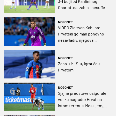
3-1 bolji od Kahlininog
Charlottea, zabio i nesuđeni
dinamovac
NOGOMET
VIDEO Zid zvan Kahlina:
Hrvatski golman ponovno
nesavladiv, njegova
momčad na vrhu MLS-a
NOGOMET
Zaha u MLS-u, igrat će s
Hrvatom
NOGOMET
Sjajne predstave osigurale
veliku nagradu: Hrvat na
istom terenu s Messijem,
zajedno se nalaze u idealnoj