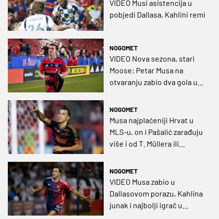
VIDEO Musi asistencija u
pobjedi Dallasa, Kahlini remi
NOGOMET
VIDEO Nova sezona, stari
Moose: Petar Musa na
otvaranju zabio dva gola u
pobjedi Dallasa
NOGOMET
Musa najplaćeniji Hrvat u
MLS-u, on i Pašalić zarađuju
više i od T. Müllera ili
Suareza
NOGOMET
VIDEO Musa zabio u
Dallasovom porazu, Kahlina
junak i najbolji igrač u
pobjedi Charlottea