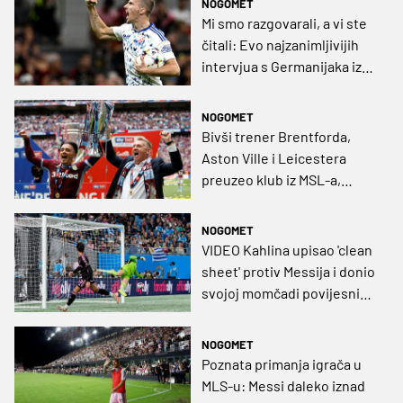
NOGOMET
Mi smo razgovarali, a vi ste
čitali: Evo najzanimljivijih
intervjua s Germanijaka iz
2023. godine
NOGOMET
Bivši trener Brentforda,
Aston Ville i Leicestera
preuzeo klub iz MSL-a,
trenirat će Hrvata
NOGOMET
VIDEO Kahlina upisao 'clean
sheet' protiv Messija i donio
svojoj momčadi povijesni
plasman u playoff
NOGOMET
Poznata primanja igrača u
MLS-u: Messi daleko iznad