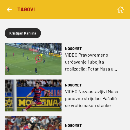
TAGOVI
Kristijan Kahlina
NOGOMET
VIDEO Pravovremeno
utrčavanje i ubojita
realizacija: Petar Musa u
pobjedi upisao svoj 12. gol
ove sezone!
NOGOMET
VIDEO Nezaustavljivi Musa
ponovno strijelac, Pašalić
se vratio nakon stanke
NOGOMET