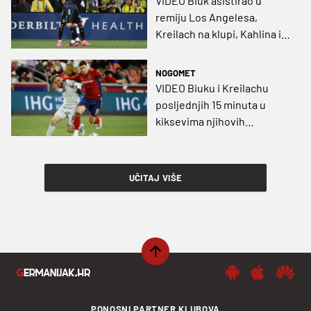
VIDEO Biuk asistirao u
remiju Los Angelesa,
Kreilach na klupi, Kahlina i
Župarić propustili svoje
utakmice
NOGOMET
VIDEO Biuku i Kreilachu
posljednjih 15 minuta u
kiksevima njihovih
momčadi, Župarić jedini
odradio svih 90 minuta
UČITAJ VIŠE
PONOSNI PARTNER KLUBOVA