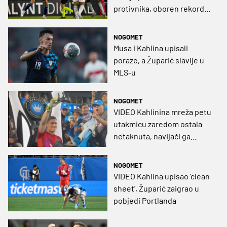
protivnika, oboren rekord
MLS-a koji šalje Freddyja
Adua u povijest
NOGOMET
Musa i Kahlina upisali
poraze, a Župarić slavlje u
MLS-u
NOGOMET
VIDEO Kahlinina mreža petu
utakmicu zaredom ostala
netaknuta, navijači ga
poslije utakmice – okrunili!
NOGOMET
VIDEO Kahlina upisao 'clean
sheet', Župarić zaigrao u
pobjedi Portlanda