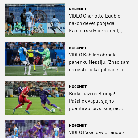
NOGOMET
VIDEO Charlotte izgubio
nakon devet pobjeda,
Kahlina skrivio kazneni
udarac
NOGOMET
VIDEO Kahlina obranio
panenku Messiju: “Znao sam
da često čeka golmane, pa
sam odlučio ostati miran”
NOGOMET
Burki, pazi na Brudija!
Pašalić dvaput sjajno
poentirao, bivši suigrač iz
BVB-a za njega nije imao
rješenja!
NOGOMET
VIDEO Pašalićev Orlando s