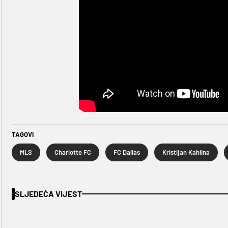
TAGOVI
MLS
Charlotte FC
FC Dallas
Kristijan Kahlina
SLJEDEĆA VIJEST