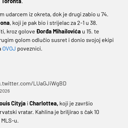
v
Toronta
.
im udarcem iz okreta, dok je drugi zabio u 74.
tona
, koji je pak bio i strijelac za 2-1 u 38.
ti, kroz golove
Đorđa
Mihailovića
u 15. te
drugim golom odlučio susret i donio svojoj ekipi
a
OVOJ
poveznici.
c.twitter.com/LUaGJiWgBD
 2026
ouis Cityja
i
Charlottea,
koji je završio
atski vratar. Kahlina je briljirao s čak 10
u MLS-u.