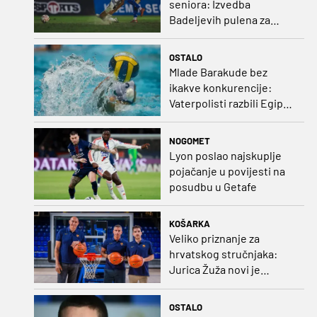
seniora: Izvedba
Badeljevih pulena za
čistu peticu protiv
Bruggea!
OSTALO
Mlade Barakude bez
ikakve konkurencije:
Vaterpolisti razbili Egipat
za polufinale SP-a!
NOGOMET
Lyon poslao najskuplje
pojačanje u povijesti na
posudbu u Getafe
KOŠARKA
Veliko priznanje za
hrvatskog stručnjaka:
Jurica Žuža novi je
pomoćni trener
Barcelone!
OSTALO