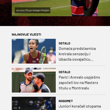
Jerome Miron-Imagn Images
NAJNOVIJE VIJESTI
OSTALO
Domaća predstavnica
kreirala senzaciju i
izbacila osvajačicu
Roland Garrosa
OSTALO
Pavić i Arevalo uspješno
započeli lov na Masters
titulu u Montrealu
NOGOMET
Juniori koračali stopama