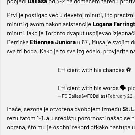
pobjedi
Dallasa
od 3-2 na domaćem terenu proti
Prvi je postigao već u devetoj minuti, i to precizn
minuti glavom nakon asistencije
Logana Farring
minuti. Iako je Toronto dvaput uspijevao izjednači
Derricka
Etiennea Juniora
u 67., Musa je svojim 
sva tri boda. Kako je to sve izgledalo, provjerite n
Efficient with his chances ⚽️
Efficient with his words 🗣️
pi
— FC Dallas (@FCDallas)
February 22,
Inače, sezona je otvorena dvobojem između
St. L
rezultatom 1-1, a u središtu pozornosti našao se hrv
obrana, što mu je osobni rekord otkako nastupa 