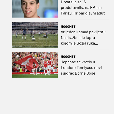
Hrvatska sa 16
predstavnika na EP-u u
Parizu, Hribar glavni adut
NOGOMET
Vrijedan komad povijesti:
Na dražbu ide lopta
kojom je Božja ruka
postigla gol
NOGOMET
Japanac se vratio u
London: Tomiyasu novi
suigrač Borne Sose