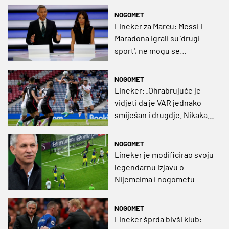
NOGOMET
Lineker za Marcu: Messi i
Maradona igrali su 'drugi
sport', ne mogu se
usporediti s dvojicom
Ronalda
NOGOMET
Lineker: „Ohrabrujuće je
vidjeti da je VAR jednako
smiješan i drugdje. Nikakav
penal“
NOGOMET
Lineker je modificirao svoju
legendarnu izjavu o
Nijemcima i nogometu
NOGOMET
Lineker šprda bivši klub: