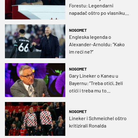
Forestu: Legendarni
napadač oštro po vlasniku
kluba
NOGOMET
Engleska legenda o
Alexander-Arnoldu: ‘’Kako
im reći ne?‘’
NOGOMET
Gary Lineker o Kaneu u
Bayernu: “Treba otići, želi
otići i treba mu to
omogućiti, a Spursi uzeti taj
novac”
NOGOMET
Lineker i Schmeichel oštro
kritizirali Ronalda