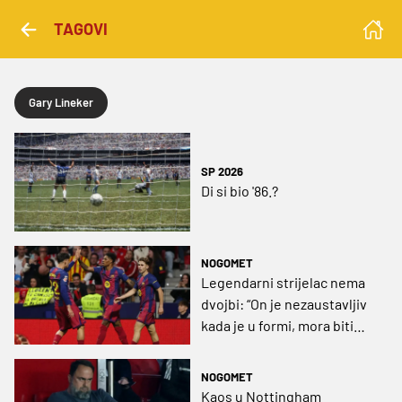
TAGOVI
Gary Lineker
SP 2026
Di si bio '86.?
NOGOMET
Legendarni strijelac nema
dvojbi: “On je nezaustavljiv
kada je u formi, mora biti
starter Engleske na SP-u”
NOGOMET
Kaos u Nottingham