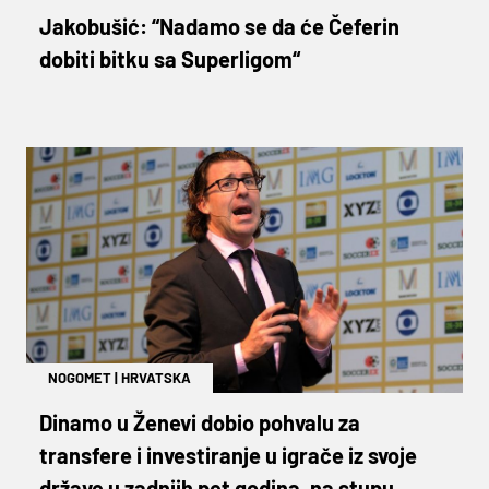
Jakobušić: “Nadamo se da će Čeferin
dobiti bitku sa Superligom“
NOGOMET
|
HRVATSKA
Dinamo u Ženevi dobio pohvalu za
transfere i investiranje u igrače iz svoje
države u zadnjih pet godina, na stupu