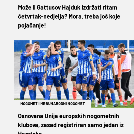
Može li Gattusov Hajduk izdržati ritam
četvrtak-nedjelja? Mora, treba još koje
pojačanje!
NOGOMET
|
MEĐUNARODNI NOGOMET
Osnovana Unija europskih nogometnih
klubova, zasad registriran samo jedan iz
Hrvatske