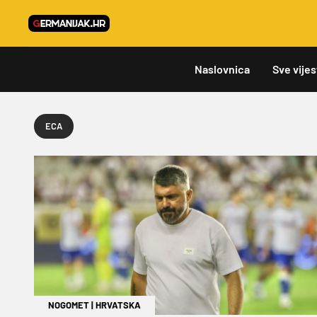
Naslovnica
Sve vijes
ECA
NOGOMET
|
HRVATSKA