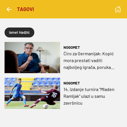
TAGOVI
Ismet Hadžić
NOGOMET
Ćiro za Germanijak: Kopić
mora prestati vaditi
najboljeg igrača, poruka
Livaji – pun je Mirogoj
nezamjenjivih
NOGOMET
14. izdanje turnira "Mladen
Ramljak" ulazi u samu
završnicu