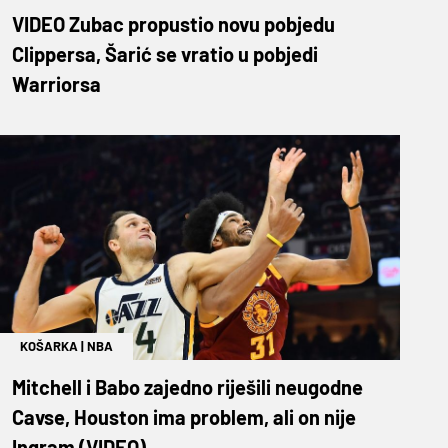
VIDEO Zubac propustio novu pobjedu
Clippersa, Šarić se vratio u pobjedi
Warriorsa
KOŠARKA
|
NBA
Mitchell i Babo zajedno riješili neugodne
Cavse, Houston ima problem, ali on nije
Ingram (VIDEO)