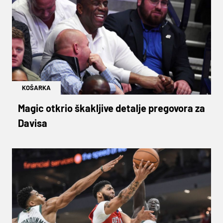
KOŠARKA
Magic otkrio škakljive detalje pregovora za
Davisa