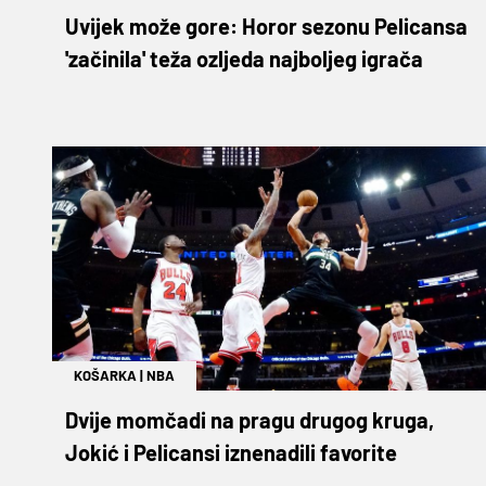
Uvijek može gore: Horor sezonu Pelicansa
'začinila' teža ozljeda najboljeg igrača
KOŠARKA
|
NBA
Dvije momčadi na pragu drugog kruga,
Jokić i Pelicansi iznenadili favorite