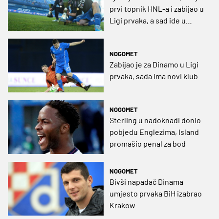
prvi topnik HNL-a i zabijao u
Ligi prvaka, a sad ide u
drugu momčad Crne Gore
NOGOMET
Zabijao je za Dinamo u Ligi
prvaka, sada ima novi klub
NOGOMET
Sterling u nadoknadi donio
pobjedu Englezima, Island
promašio penal za bod
NOGOMET
Bivši napadač Dinama
umjesto prvaka BiH izabrao
Krakow