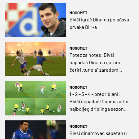
NOGOMET
Bivši igrač Dinama pojačava
prvaka BiH-a
NOGOMET
Potez za notes: Bivši
napadač Dinama gurnuo
četiri „tunela“ zaredom
(VIDEO)
NOGOMET
1 - 2 - 3 - 4 - predriblani!
Bivši napadač Dinama autor
najboljeg driblinga sezone
(VIDEO)
NOGOMET
Bivši dinamovac kapetan u