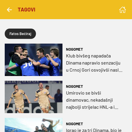
TAGOVI
Fatos Bećiraj
NOGOMET
Klub bivšeg napadača
Dinama napravio senzaciju
u Crnoj Gori osvojivši naslov
prvaka!
NOGOMET
Umirovio se bivši
dinamovac, nekadašnji
najbolji strijelac HNL-a i
Kupa
NOGOMET
Igrao je za tri Dinama, bio je