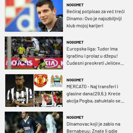
NOGOMET
Bećiraj potpisao za već treći
Dinamo: Ovo je najozbiljniji
klub mojoj karijeri
NOGOMET
Europska liga: Tudor ima
igračinu i prolaz u džepu!
Čudesni preokreti Jelićeve
Žiline i Dortmunda! (VIDEO)
NOGOMET
MERCATO - Naj transferi i
glasine dana (29.6.): Kreće
akcija Pogba, zahuktalo se
oko Ramosa, rasprodaja kod
Monaca i Spursa
NOGOMET
Dinamovac koji je zabio na
Bernabeuu: Znate li gdje