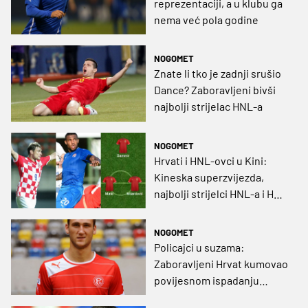
reprezentaciji, a u klubu ga
nema već pola godine
NOGOMET
Znate li tko je zadnji srušio
Dance? Zaboravljeni bivši
najbolji strijelac HNL-a
NOGOMET
Hrvati i HNL-ovci u Kini:
Kineska superzvijezda,
najbolji strijelci HNL-a i HNL
ikone (GRAFIKA)
NOGOMET
Policajci u suzama:
Zaboravljeni Hrvat kumovao
povijesnom ispadanju
velikana iz lige (VIDEO)