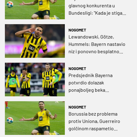
glavnog konkurenta u
Bundesligi: "Kada je stigao
poziv iz Bayerna, brzo sam
donio odluku"
NOGOMET
Lewandowski, Götze,
Hummels: Bayern nastavio
niz i ponovno besplatno
doveo nositelja igre
Borussije
NOGOMET
Predsjednik Bayerna
potvrdio dolazak
ponajboljeg beka
Bundeslige, u BVB-u će biti
bijesni!
NOGOMET
Borussia bez problema
protiv Uniona, Guerreiro
golčinom raspametio
navijače (VIDEO)