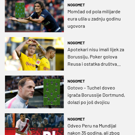
NOGOMET
Momčad od pola milijarde
eura ušla u zadnju godinu
ugovora
NOGOMET
Apotekari nisu imali lijek za
Borussiju, Poker golova
Reusa i ostatka društva
(VIDEO)
NOGOMET
Gotovo – Tuchel doveo
igrača Borussije Dortmund,
dolazi po još dvojicu
NOGOMET
Odveo Peru na Mundijal
nakon 35 godina, ali zbog