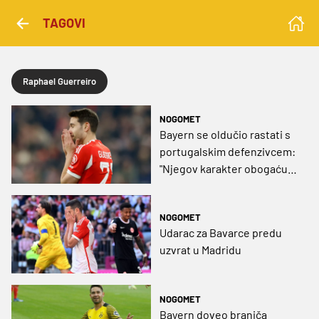
TAGOVI
Raphael Guerreiro
NOGOMET
Bayern se oldučio rastati s
portugalskim defenzivcem:
"Njegov karakter obogaćuje
svaku svlačionicu"
NOGOMET
Udarac za Bavarce predu
uzvrat u Madridu
NOGOMET
Bayern doveo braniča