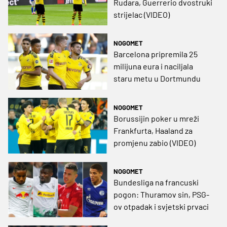
Rudara, Guerrerio dvostruki
strijelac (VIDEO)
NOGOMET
Barcelona pripremila 25
milijuna eura i naciljala
staru metu u Dortmundu
NOGOMET
Borussijin poker u mreži
Frankfurta, Haaland za
promjenu zabio (VIDEO)
NOGOMET
Bundesliga na francuski
pogon: Thuramov sin, PSG-
ov otpadak i svjetski prvaci