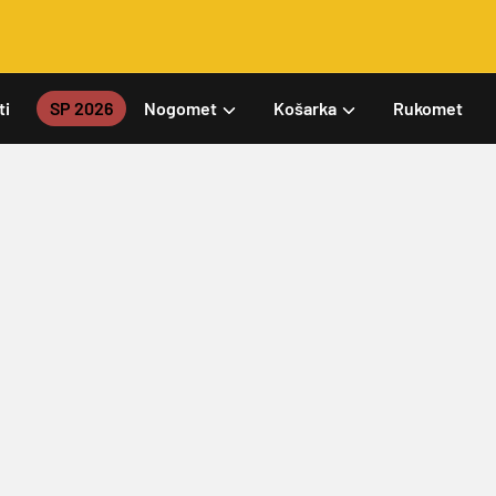
ti
SP 2026
Nogomet
Košarka
Rukomet